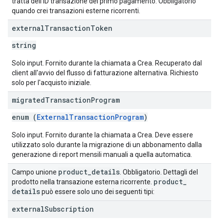
tratta dell'ID transazione del primo pagamento. Obbligatorio
quando crei transazioni esterne ricorrenti.
external
Transaction
Token
string
Solo input. Fornito durante la chiamata a Crea. Recuperato dal
client all'avvio del flusso di fatturazione alternativa. Richiesto
solo per l'acquisto iniziale.
migrated
Transaction
Program
enum (
ExternalTransactionProgram
)
Solo input. Fornito durante la chiamata a Crea. Deve essere
utilizzato solo durante la migrazione di un abbonamento dalla
generazione di report mensili manuali a quella automatica.
product
_
details
Campo unione
. Obbligatorio. Dettagli del
product
_
prodotto nella transazione esterna ricorrente.
details
può essere solo uno dei seguenti tipi:
external
Subscription