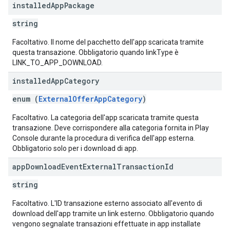
installed
App
Package
string
Facoltativo. Il nome del pacchetto dell'app scaricata tramite
questa transazione. Obbligatorio quando linkType è
LINK_TO_APP_DOWNLOAD.
installed
App
Category
enum (
ExternalOfferAppCategory
)
Facoltativo. La categoria dell'app scaricata tramite questa
transazione. Deve corrispondere alla categoria fornita in Play
Console durante la procedura di verifica dell'app esterna.
Obbligatorio solo per i download di app.
app
Download
Event
External
Transaction
Id
string
Facoltativo. L'ID transazione esterno associato all'evento di
download dell'app tramite un link esterno. Obbligatorio quando
vengono segnalate transazioni effettuate in app installate