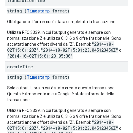
transaction
Time
string (
Timestamp
format)
Obbligatorio. L'ora in cui è stata completata la transazione.
Utilizza RFC 3339, in cui l'output generato è sempre con
normalizzazione Z e utilizza 0, 3, 6 o 9 cifre frazionarie. Sono
"2014-10-
accettati anche offset diversi da "Z". Esempi:
02T15:01:23Z"
"2014-10-02T15:01:23.045123456Z"
,
o
"2014-10-02T15:01:23+05:30"
.
create
Time
string (
Timestamp
format)
Solo output. L'ora in cui è stata creata questa transazione.
Questo è il momento in cui Google è stato informato della
transazione.
Utilizza RFC 3339, in cui l'output generato è sempre con
normalizzazione Z e utilizza 0, 3, 6 o 9 cifre frazionarie. Sono
"2014-10-
accettati anche offset diversi da "Z". Esempi:
02T15:01:23Z"
"2014-10-02T15:01:23.045123456Z"
,
o