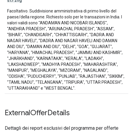
string
Facoltativo. Suddivisione amministrativa di primo livello del
paese/della regione. Richiesto solo per le transazioni in India. I
valori validi sono "ANDAMAN AND NICOBAR ISLANDS",
"ANDHRA PRADESH", "ARUNACHAL PRADESH", "ASSAM",
"BIHAR", "CHANDIGARH", "CHHATTISGARH", "DADRA AND
NAGAR HAVELI", "DADRA AND NAGAR HAVELI AND DAMAN
AND DIU", "DAMAN AND DIU", "DELHI", "GOA", "GUJARAT",
"HARYANA", "HIMACHAL PRADESH", "JAMMU AND KASHMIR",
"JHARKHAND", "KARNATAKA", "KERALA", "LADAKH",
"LAKSHADWEEP", "MADHYA PRADESH", "MAHARASHTRA",
"MANIPUR", "MEGHALAYA", "MIZORAM", "NAGALAND",
"ODISHA", "PUDUCHERRY", "PUNJAB", "RAJASTHAN", "SIKKIM",
"TAMIL NADU", "TELANGANA", "TRIPURA", "UTTAR PRADESH",
"UTTARAKHAND" e "WEST BENGAL".
External
Offer
Details
Dettagli dei report esclusivi del programma per offerte