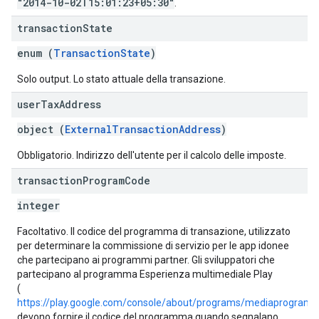
"2014-10-02T15:01:23+05:30"
.
transaction
State
enum (
TransactionState
)
Solo output. Lo stato attuale della transazione.
user
Tax
Address
object (
ExternalTransactionAddress
)
Obbligatorio. Indirizzo dell'utente per il calcolo delle imposte.
transaction
Program
Code
integer
Facoltativo. Il codice del programma di transazione, utilizzato
per determinare la commissione di servizio per le app idonee
che partecipano ai programmi partner. Gli sviluppatori che
partecipano al programma Esperienza multimediale Play
(
https://play.google.com/console/about/programs/mediaprogram/
devono fornire il codice del programma quando segnalano