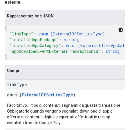
esterne.
Rappresentazione JSON
{
"linkType"
: 
enum (
ExternalOfferLinkType
)
,
"installedAppPackage"
: 
string
,
"installedAppCategory"
: 
enum (
ExternalOfferAppCateg
"appDownloadEventExternalTransactionId"
: 
string
}
Campi
link
Type
enum (
ExternalOfferLinkType
)
Facoltativo. Il tipo di contenuti segnalati da questa transazione.
Obbligatorio quando vengono segnalati download di app o
offerte di contenuti digitali acquistati effettuati in un'app
installata tramite Google Play.