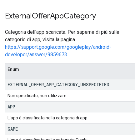
External
Offer
App
Category
Categoria dell'app scaricata. Per saperne di più sulle
categorie di app, visita la pagina
https://support.google.com/googleplay/android-
developer/answer/9859673
.
Enum
EXTERNAL
_
OFFER
_
APP
_
CATEGORY
_
UNSPECIFIED
Non specificato, non utilizzare.
APP
L'app è classificata nella categoria di app.
GAME