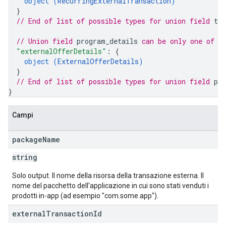
object (
RecurringExternalTransaction
)
}
// End of list of possible types for union field 
tra
// Union field 
program_details
 can be only one of t
"externalOfferDetails"
: 
{
object (
ExternalOfferDetails
)
}
// End of list of possible types for union field 
pr
}
Campi
package
Name
string
Solo output. Il nome della risorsa della transazione esterna. Il
nome del pacchetto dell'applicazione in cui sono stati venduti i
prodotti in-app (ad esempio "com.some.app").
external
Transaction
Id