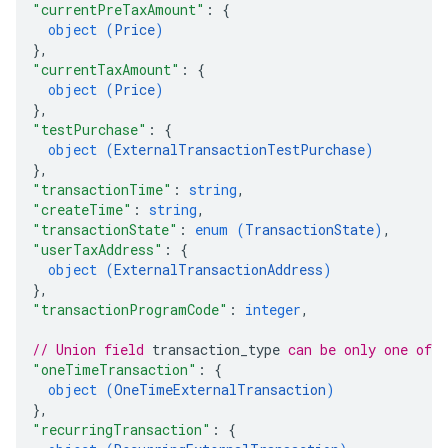
"currentPreTaxAmount"
: 
{
object (
Price
)
s
}
,
"currentTaxAmount"
: 
{
object (
Price
)
}
,
"testPurchase"
: 
{
object (
ExternalTransactionTestPurchase
)
}
,
"transactionTime"
: 
string
,
"createTime"
: 
string
,
"transactionState"
: 
enum (
TransactionState
)
,
"userTaxAddress"
: 
{
object (
ExternalTransactionAddress
)
}
,
"transactionProgramCode"
: 
integer
,
// Union field 
transaction_type
 can be only one of 
"oneTimeTransaction"
: 
{
object (
OneTimeExternalTransaction
)
}
,
"recurringTransaction"
: 
{