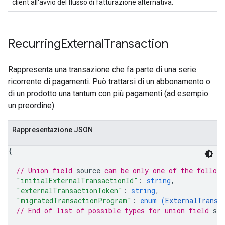
client all'avvio del flusso di fatturazione alternativa.
Recurring
External
Transaction
Rappresenta una transazione che fa parte di una serie
ricorrente di pagamenti. Può trattarsi di un abbonamento o
di un prodotto una tantum con più pagamenti (ad esempio
un preordine).
Rappresentazione JSON
{
// Union field 
source
 can be only one of the follow
"initialExternalTransactionId"
: 
string
,
"externalTransactionToken"
: 
string
,
"migratedTransactionProgram"
: 
enum (
ExternalTransa
// End of list of possible types for union field 
sou