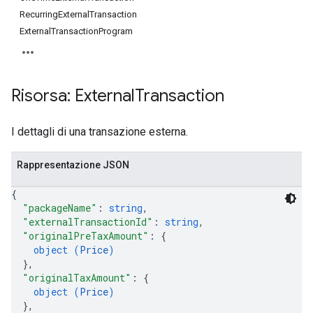
RecurringExternalTransaction
ExternalTransactionProgram
Risorsa: External
Transaction
I dettagli di una transazione esterna.
Rappresentazione JSON
{
"packageName"
: 
string
,
"externalTransactionId"
: 
string
,
"originalPreTaxAmount"
: 
{
object (
Price
)
}
,
ions
"originalTaxAmount"
: 
{
ions.offers
object (
Price
)
}
,