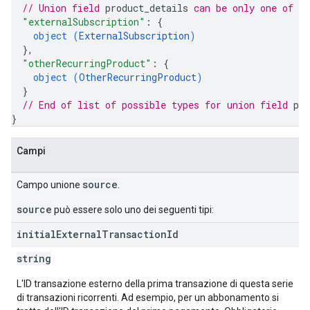
// Union field 
product_details
 can be only one of t
"externalSubscription"
: 
{
object (
ExternalSubscription
)
}
,
"otherRecurringProduct"
: 
{
object (
OtherRecurringProduct
)
}
// End of list of possible types for union field 
pro
}
Campi
source
Campo unione
.
source
può essere solo uno dei seguenti tipi:
initial
External
Transaction
Id
string
L'ID transazione esterno della prima transazione di questa serie
di transazioni ricorrenti. Ad esempio, per un abbonamento si