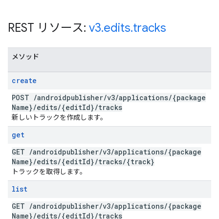
REST リソース:
v3
.
edits
.
tracks
メソッド
create
POST
/
androidpublisher
/
v3
/
applications
/
{package
Name}
/
edits
/
{edit
Id}
/
tracks
新しいトラックを作成します。
get
GET
/
androidpublisher
/
v3
/
applications
/
{package
Name}
/
edits
/
{edit
Id}
/
tracks
/
{track}
トラックを取得します。
list
GET
/
androidpublisher
/
v3
/
applications
/
{package
Name}
/
edits
/
{edit
Id}
/
tracks