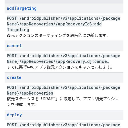
add
Targeting
POST
/
androidpublisher
/
v3
/
applications
/
{package
Name}
/
app
Recoveries
/
{app
Recovery
Id}:add
Targeting
復元アクションのターゲティングを段階的に更新します。
cancel
POST
/
androidpublisher
/
v3
/
applications
/
{package
Name}
/
app
Recoveries
/
{app
Recovery
Id}:cancel
すでに実行中のアプリ復元アクションをキャンセルします。
create
POST
/
androidpublisher
/
v3
/
applications
/
{package
Name}
/
app
Recoveries
復元ステータスを「DRAFT」に設定して、アプリ復元アクショ
ンを作成します。
deploy
POST
/
androidpublisher
/
v3
/
applications
/
{package