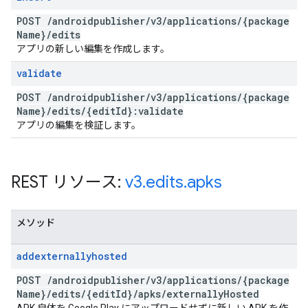
POST
/
androidpublisher
/
v3
/
applications
/
{package
Name}
/
edits
アプリの新しい編集を作成します。
validate
POST
/
androidpublisher
/
v3
/
applications
/
{package
Name}
/
edits
/
{edit
Id}:validate
アプリの編集を検証します。
REST リソース:
v3
.
edits
.
apks
メソッド
addexternallyhosted
POST
/
androidpublisher
/
v3
/
applications
/
{package
Name}
/
edits
/
{edit
Id}
/
apks
/
externally
Hosted