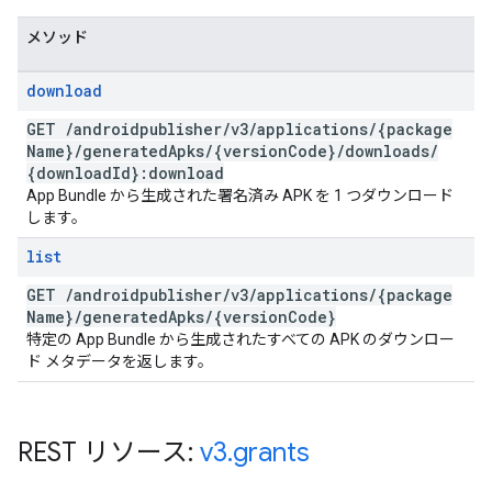
メソッド
download
GET
/
androidpublisher
/
v3
/
applications
/
{package
Name}
/
generated
Apks
/
{version
Code}
/
downloads
/
{download
Id}:download
App Bundle から生成された署名済み APK を 1 つダウンロード
します。
list
GET
/
androidpublisher
/
v3
/
applications
/
{package
Name}
/
generated
Apks
/
{version
Code}
特定の App Bundle から生成されたすべての APK のダウンロー
ド メタデータを返します。
REST リソース:
v3
.
grants