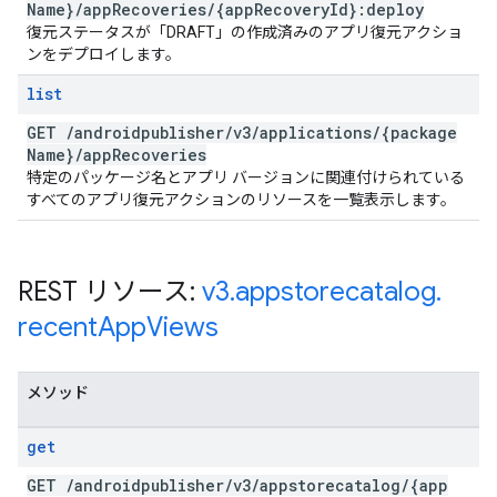
Name}
/
app
Recoveries
/
{app
Recovery
Id}:deploy
復元ステータスが「DRAFT」の作成済みのアプリ復元アクショ
ンをデプロイします。
list
GET
/
androidpublisher
/
v3
/
applications
/
{package
Name}
/
app
Recoveries
特定のパッケージ名とアプリ バージョンに関連付けられている
すべてのアプリ復元アクションのリソースを一覧表示します。
REST リソース:
v3
.
appstorecatalog
.
recent
App
Views
メソッド
get
GET
/
androidpublisher
/
v3
/
appstorecatalog
/
{app