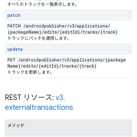
すべてのトラックを一覧表示します。
patch
PATCH
/
androidpublisher
/
v3
/
applications
/
{package
Name}
/
edits
/
{edit
Id}
/
tracks
/
{track}
トラックにパッチを適用します。
update
PUT
/
androidpublisher
/
v3
/
applications
/
{package
Name}
/
edits
/
{edit
Id}
/
tracks
/
{track}
トラックを更新します。
REST リソース:
v3
.
externaltransactions
メソッド