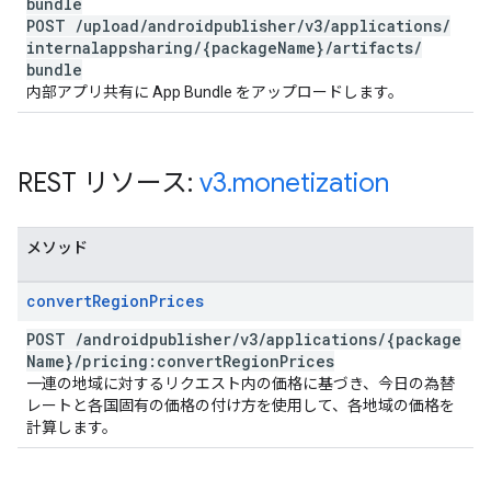
bundle
POST
/
upload
/
androidpublisher
/
v3
/
applications
/
internalappsharing
/
{package
Name}
/
artifacts
/
bundle
内部アプリ共有に App Bundle をアップロードします。
REST リソース:
v3
.
monetization
メソッド
convert
Region
Prices
POST
/
androidpublisher
/
v3
/
applications
/
{package
Name}
/
pricing:convert
Region
Prices
一連の地域に対するリクエスト内の価格に基づき、今日の為替
レートと各国固有の価格の付け方を使用して、各地域の価格を
計算します。