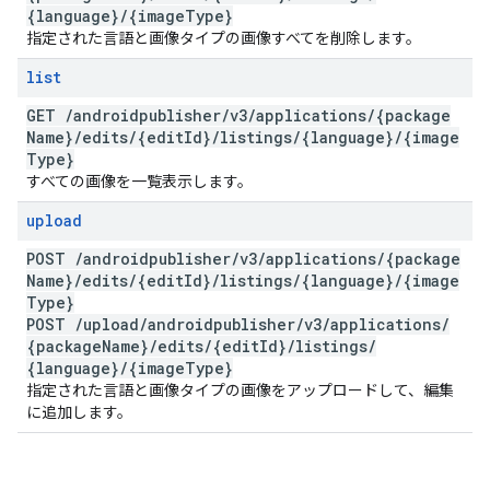
{language}
/
{image
Type}
指定された言語と画像タイプの画像すべてを削除します。
list
GET
/
androidpublisher
/
v3
/
applications
/
{package
Name}
/
edits
/
{edit
Id}
/
listings
/
{language}
/
{image
Type}
すべての画像を一覧表示します。
upload
POST
/
androidpublisher
/
v3
/
applications
/
{package
Name}
/
edits
/
{edit
Id}
/
listings
/
{language}
/
{image
Type}
POST
/
upload
/
androidpublisher
/
v3
/
applications
/
{package
Name}
/
edits
/
{edit
Id}
/
listings
/
{language}
/
{image
Type}
指定された言語と画像タイプの画像をアップロードして、編集
に追加します。