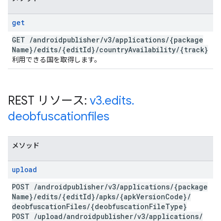
get
GET
/
androidpublisher
/
v3
/
applications
/
{package
Name}
/
edits
/
{edit
Id}
/
country
Availability
/
{track}
利用できる国を取得します。
REST リソース:
v3
.
edits
.
deobfuscationfiles
メソッド
upload
POST
/
androidpublisher
/
v3
/
applications
/
{package
Name}
/
edits
/
{edit
Id}
/
apks
/
{apk
Version
Code}
/
deobfuscation
Files
/
{deobfuscation
File
Type}
POST
/
upload
/
androidpublisher
/
v3
/
applications
/