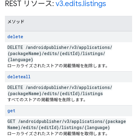
REST リソース:
v3
.
edits
.
listings
メソッド
delete
DELETE
/
androidpublisher
/
v3
/
applications
/
{package
Name}
/
edits
/
{edit
Id}
/
listings
/
{language}
ローカライズされたストアの掲載情報を削除します。
deleteall
DELETE
/
androidpublisher
/
v3
/
applications
/
{package
Name}
/
edits
/
{edit
Id}
/
listings
すべてのストアの掲載情報を削除します。
get
GET
/
androidpublisher
/
v3
/
applications
/
{package
Name}
/
edits
/
{edit
Id}
/
listings
/
{language}
ローカライズされたストアの掲載情報を取得します。