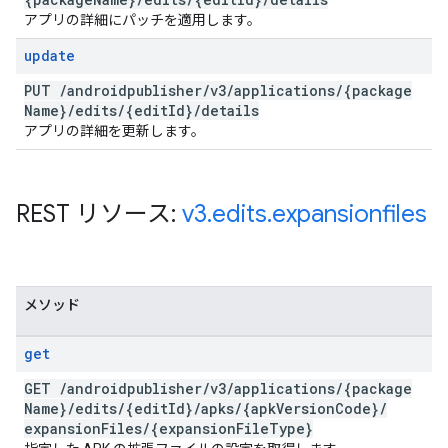
アプリの詳細にパッチを適用します。
update
PUT
/
androidpublisher
/
v3
/
applications
/
{package
Name}
/
edits
/
{edit
Id}
/
details
アプリの詳細を更新します。
REST リソース:
v3
.
edits
.
expansionfiles
メソッド
get
GET
/
androidpublisher
/
v3
/
applications
/
{package
Name}
/
edits
/
{edit
Id}
/
apks
/
{apk
Version
Code}
/
expansion
Files
/
{expansion
File
Type}