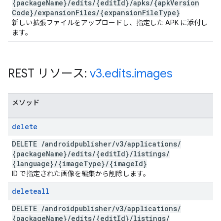
{package
Name}
/
edits
/
{edit
Id}
/
apks
/
{apk
Version
Code}
/
expansion
Files
/
{expansion
File
Type}
新しい拡張ファイルをアップロードし、指定した APK に添付し
ます。
REST リソース:
v3
.
edits
.
images
メソッド
delete
DELETE
/
androidpublisher
/
v3
/
applications
/
{package
Name}
/
edits
/
{edit
Id}
/
listings
/
{language}
/
{image
Type}
/
{image
Id}
ID で指定された画像を編集から削除します。
deleteall
DELETE
/
androidpublisher
/
v3
/
applications
/
{package
Name}
/
edits
/
{edit
Id}
/
listings
/