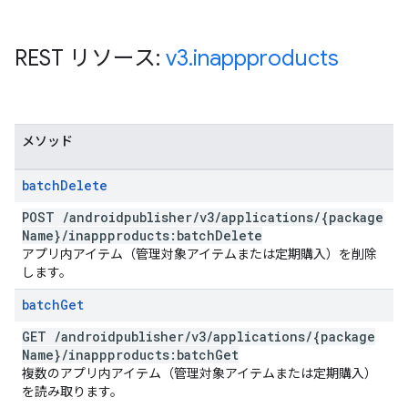
REST リソース:
v3
.
inappproducts
メソッド
batch
Delete
POST
/
androidpublisher
/
v3
/
applications
/
{package
Name}
/
inappproducts:batch
Delete
アプリ内アイテム（管理対象アイテムまたは定期購入）を削除
します。
batch
Get
GET
/
androidpublisher
/
v3
/
applications
/
{package
Name}
/
inappproducts:batch
Get
複数のアプリ内アイテム（管理対象アイテムまたは定期購入）
を読み取ります。