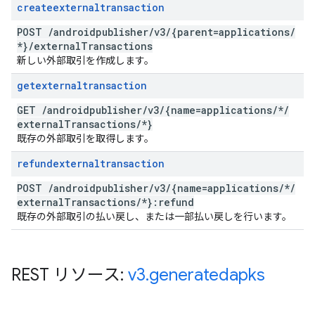
createexternaltransaction
POST
/
androidpublisher
/
v3
/
{parent=applications
/
*}
/
external
Transactions
新しい外部取引を作成します。
getexternaltransaction
GET
/
androidpublisher
/
v3
/
{name=applications
/
*
/
external
Transactions
/
*}
既存の外部取引を取得します。
refundexternaltransaction
POST
/
androidpublisher
/
v3
/
{name=applications
/
*
/
external
Transactions
/
*}:refund
既存の外部取引の払い戻し、または一部払い戻しを行います。
REST リソース:
v3
.
generatedapks