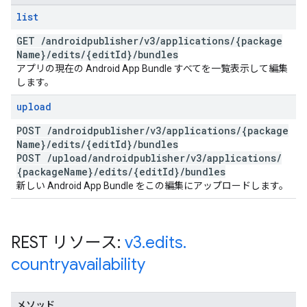
list
GET
/
androidpublisher
/
v3
/
applications
/
{package
Name}
/
edits
/
{edit
Id}
/
bundles
アプリの現在の Android App Bundle すべてを一覧表示して編集
します。
upload
POST
/
androidpublisher
/
v3
/
applications
/
{package
Name}
/
edits
/
{edit
Id}
/
bundles
POST
/
upload
/
androidpublisher
/
v3
/
applications
/
{package
Name}
/
edits
/
{edit
Id}
/
bundles
新しい Android App Bundle をこの編集にアップロードします。
REST リソース:
v3
.
edits
.
countryavailability
メソッド