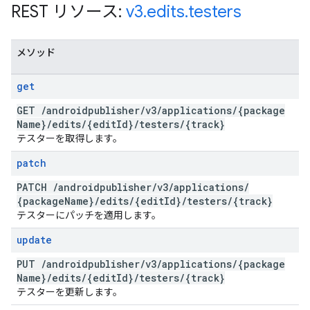
REST リソース:
v3
.
edits
.
testers
メソッド
get
GET
/
androidpublisher
/
v3
/
applications
/
{package
Name}
/
edits
/
{edit
Id}
/
testers
/
{track}
テスターを取得します。
patch
PATCH
/
androidpublisher
/
v3
/
applications
/
{package
Name}
/
edits
/
{edit
Id}
/
testers
/
{track}
テスターにパッチを適用します。
update
PUT
/
androidpublisher
/
v3
/
applications
/
{package
Name}
/
edits
/
{edit
Id}
/
testers
/
{track}
テスターを更新します。