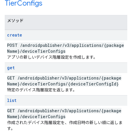
Tier
Configs
メソッド
create
POST
/
androidpublisher
/
v3
/
applications
/
{package
Name}
/
device
Tier
Configs
アプリの新しいデバイス階層設定を作成します。
get
GET
/
androidpublisher
/
v3
/
applications
/
{package
Name}
/
device
Tier
Configs
/
{device
Tier
Config
Id}
特定のデバイス階層設定を返します。
list
GET
/
androidpublisher
/
v3
/
applications
/
{package
Name}
/
device
Tier
Configs
作成されたデバイス階層設定を、作成日時の新しい順に返しま
す。