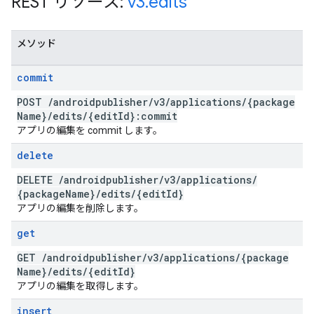
REST リソース:
v3
.
edits
メソッド
commit
POST
/
androidpublisher
/
v3
/
applications
/
{package
Name}
/
edits
/
{edit
Id}:commit
アプリの編集を commit します。
delete
DELETE
/
androidpublisher
/
v3
/
applications
/
{package
Name}
/
edits
/
{edit
Id}
アプリの編集を削除します。
get
GET
/
androidpublisher
/
v3
/
applications
/
{package
Name}
/
edits
/
{edit
Id}
アプリの編集を取得します。
insert