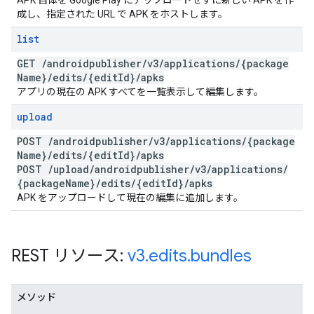
APK 自体を Google Play にアップロードせずに新しい APK を作
成し、指定された URL で APK をホストします。
list
GET
/
androidpublisher
/
v3
/
applications
/
{package
Name}
/
edits
/
{edit
Id}
/
apks
アプリの現在の APK すべてを一覧表示して編集します。
upload
POST
/
androidpublisher
/
v3
/
applications
/
{package
Name}
/
edits
/
{edit
Id}
/
apks
POST
/
upload
/
androidpublisher
/
v3
/
applications
/
{package
Name}
/
edits
/
{edit
Id}
/
apks
APK をアップロードして現在の編集に追加します。
REST リソース:
v3
.
edits
.
bundles
メソッド