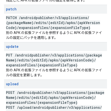
指定した APK の拡張ファイルの設定を取得します。
patch
PATCH
/
androidpublisher
/
v3
/
applications
/
{package
Name}
/
edits
/
{edit
Id}
/
apks
/
{apk
Version
Code}
/
expansion
Files
/
{expansion
File
Type}
別の APK の拡張ファイルを参照するように APK の拡張ファイ
ルの設定にパッチを適用します。
update
PUT
/
androidpublisher
/
v3
/
applications
/
{package
Name}
/
edits
/
{edit
Id}
/
apks
/
{apk
Version
Code}
/
expansion
Files
/
{expansion
File
Type}
別の APK の拡張ファイルを参照するように APK の拡張ファイ
ルの設定を更新します。
upload
POST
/
androidpublisher
/
v3
/
applications
/
{package
Name}
/
edits
/
{edit
Id}
/
apks
/
{apk
Version
Code}
/
expansion
Files
/
{expansion
File
Type}
POST
/
upload
/
androidpublisher
/
v3
/
applications
/