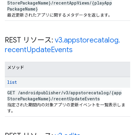
Store
Package
Name}
/
recent
App
Views
/
{play
App
Package
Name}
最近更新されたアプリに関するメタデータを返します。
REST リソース:
v3
.
appstorecatalog
.
recent
Update
Events
メソッド
list
GET
/
androidpublisher
/
v3
/
appstorecatalog
/
{app
Store
Package
Name}
/
recent
Update
Events
指定された期間内の対象アプリの更新イベントを一覧表示しま
す。