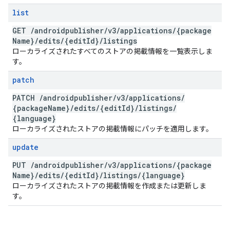
list
GET
/
androidpublisher
/
v3
/
applications
/
{package
Name}
/
edits
/
{edit
Id}
/
listings
ローカライズされたすべてのストアの掲載情報を一覧表示しま
す。
patch
PATCH
/
androidpublisher
/
v3
/
applications
/
{package
Name}
/
edits
/
{edit
Id}
/
listings
/
{language}
ローカライズされたストアの掲載情報にパッチを適用します。
update
PUT
/
androidpublisher
/
v3
/
applications
/
{package
Name}
/
edits
/
{edit
Id}
/
listings
/
{language}
ローカライズされたストアの掲載情報を作成または更新しま
す。