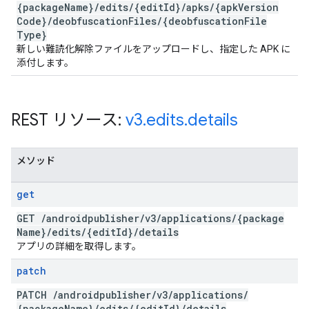
{package
Name}
/
edits
/
{edit
Id}
/
apks
/
{apk
Version
Code}
/
deobfuscation
Files
/
{deobfuscation
File
Type}
新しい難読化解除ファイルをアップロードし、指定した APK に
添付します。
REST リソース:
v3
.
edits
.
details
メソッド
get
GET
/
androidpublisher
/
v3
/
applications
/
{package
Name}
/
edits
/
{edit
Id}
/
details
アプリの詳細を取得します。
patch
PATCH
/
androidpublisher
/
v3
/
applications
/
{package
Name}
/
edits
/
{edit
Id}
/
details