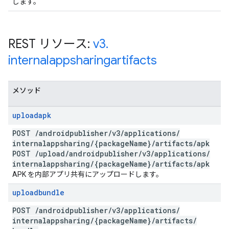
します。
REST リソース:
v3
.
internalappsharingartifacts
メソッド
uploadapk
POST
/
androidpublisher
/
v3
/
applications
/
internalappsharing
/
{package
Name}
/
artifacts
/
apk
POST
/
upload
/
androidpublisher
/
v3
/
applications
/
internalappsharing
/
{package
Name}
/
artifacts
/
apk
APK を内部アプリ共有にアップロードします。
uploadbundle
POST
/
androidpublisher
/
v3
/
applications
/
internalappsharing
/
{package
Name}
/
artifacts
/