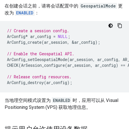
在创建会话之前，请将会话配置中的
GeospatialMode
更
改为
ENABLED
：
// Create a session config.
ArConfig
*
ar_config
=
NULL
;
ArConfig_create
(
ar_session
,
&
ar_config
);
// Enable the Geospatial API.
ArConfig_setGeospatialMode
(
ar_session
,
ar_config
,
AR
CHECK
(
ArSession_configure
(
ar_session
,
ar_config
)
==
// Release config resources.
ArConfig_destroy
(
ar_config
);
当地理空间模式设置为
ENABLED
时，应用可以从 Visual
Positioning System (VPS) 获取地理信息。