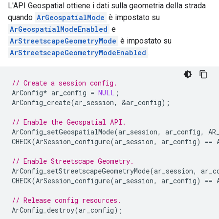
L'API Geospatial ottiene i dati sulla geometria della strada
quando
ArGeospatialMode
è impostato su
ArGeospatialModeEnabled
e
ArStreetscapeGeometryMode
è impostato su
ArStreetscapeGeometryModeEnabled
.
// Create a session config.
ArConfig
*
ar_config
=
NULL
;
ArConfig_create
(
ar_session
,
&
ar_config
);
// Enable the Geospatial API.
ArConfig_setGeospatialMode
(
ar_session
,
ar_config
,
AR
CHECK
(
ArSession_configure
(
ar_session
,
ar_config
)
==
// Enable Streetscape Geometry.
ArConfig_setStreetscapeGeometryMode
(
ar_session
,
ar_c
CHECK
(
ArSession_configure
(
ar_session
,
ar_config
)
==
// Release config resources.
ArConfig_destroy
(
ar_config
);