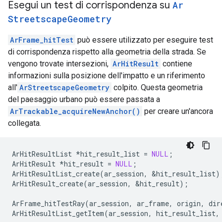
Esegui un test di corrispondenza su
Ar
Streetscape
Geometry
ArFrame_hitTest
può essere utilizzato per eseguire test
di corrispondenza rispetto alla geometria della strada. Se
vengono trovate intersezioni,
ArHitResult
contiene
informazioni sulla posizione dell'impatto e un riferimento
all'
ArStreetscapeGeometry
colpito. Questa geometria
del paesaggio urbano può essere passata a
ArTrackable_acquireNewAnchor()
per creare un'ancora
collegata.
ArHitResultList
*
hit_result_list
=
NULL
;
ArHitResult
*
hit_result
=
NULL
;
ArHitResultList_create
(
ar_session
,
&
hit_result_list
)
ArHitResult_create
(
ar_session
,
&
hit_result
);
ArFrame_hitTestRay
(
ar_session
,
ar_frame
,
origin
,
dir
ArHitResultList_getItem
(
ar_session
,
hit_result_list
,