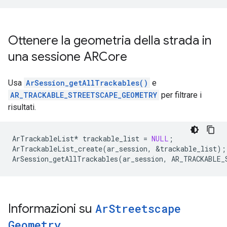
Ottenere la geometria della strada in
una sessione ARCore
Usa
ArSession_getAllTrackables()
e
AR_TRACKABLE_STREETSCAPE_GEOMETRY
per filtrare i
risultati.
ArTrackableList
*
trackable_list
=
NULL
;
ArTrackableList_create
(
ar_session
,
&
trackable_list
);
ArSession_getAllTrackables
(
ar_session
,
AR_TRACKABLE_
Informazioni su
Ar
Streetscape
Geometry