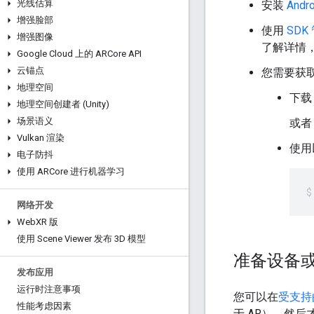
光线估算
安装
Andro
增强脸部
使用
SDK
增强图像
了解详情
Google Cloud 上的 ARCore API
云锚点
您需要获取 
地理空间
下
地理空间创建者 (Unity)
场景语义
或者
Vulkan 渲染
使用
电子防抖
使用 ARCore 进行机器学习
网络开发
Web
XR 版
使用 Scene Viewer 发布 3D 模型
准备设备
发布应用
运行时注意事项
您可以在
受支持
性能考虑因素
于 AR），然