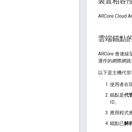
裝置相容
ARCore Cloud
雲端錨點
ARCore 會連線
運作的網際網路
以下是主機代管
使用者在
錨點是
代
ID。
應用程式會
錨點已
解