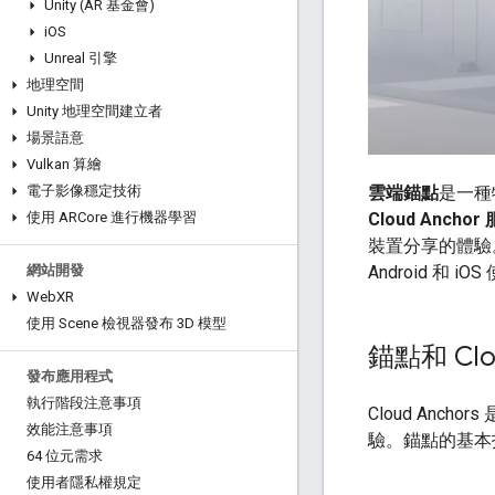
Unity (AR 基金會)
i
OS
Unreal 引擎
地理空間
Unity 地理空間建立者
場景語意
Vulkan 算繪
雲端錨點
是一種
電子影像穩定技術
Cloud Anchor
使用 ARCore 進行機器學習
裝置分享的體驗
Android 
網站開發
Web
XR
使用 Scene 檢視器發布 3D 模型
錨點和 Clou
發布應用程式
執行階段注意事項
Cloud Ancho
效能注意事項
驗。錨點的基本指南
64 位元需求
使用者隱私權規定