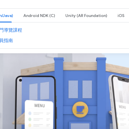
n/Java)
Android NDK (C)
Unity (AR Foundation)
iOS
門導覽課程
員指南