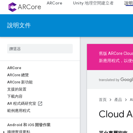
ARCore
Unity 地理空間建立者
說明
ARCore
說明文件
舊版
ARCore Clou
新應用程式
，以便
ARCore
ARCore 總覽
ARCore 新功能
支援的裝置
下載內容
首頁
產品
A
AR 程式碼研究室
Cloud
範例應用程式
Android 和 i
OS 開發作業
擴增實境要點