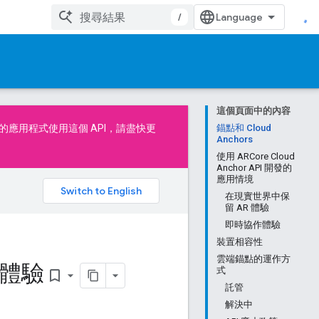
/
這個頁面中的內容
您的應用程式使用這個 API，請盡快
更
錨點和 Cloud
Anchors
使用 ARCore Cloud
Anchor API 開發的
應用情境
。
在現實世界中保
留 AR 體驗
即時協作體驗
裝置相容性
雲端錨點的運作方
 體驗
式
bookmark_border
託管
解決中