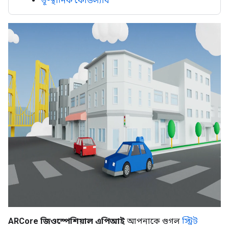
ভূ-স্থানিক কোডল্যাব
ARCore জিওস্পেশিয়াল এপিআই
আপনাকে গুগল
স্ট্রিট