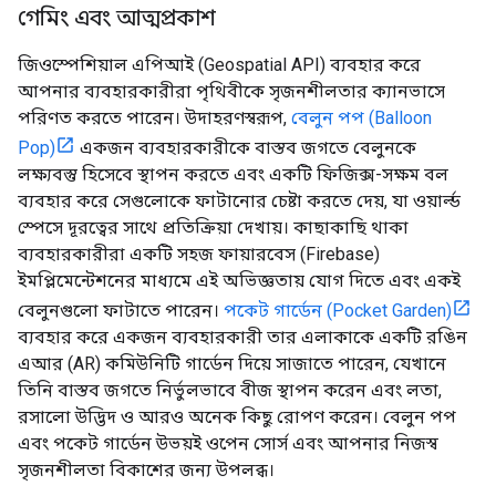
গেমিং এবং আত্মপ্রকাশ
জিওস্পেশিয়াল এপিআই (Geospatial API) ব্যবহার করে
আপনার ব্যবহারকারীরা পৃথিবীকে সৃজনশীলতার ক্যানভাসে
পরিণত করতে পারেন। উদাহরণস্বরূপ,
বেলুন পপ (Balloon
Pop)
একজন ব্যবহারকারীকে বাস্তব জগতে বেলুনকে
লক্ষ্যবস্তু হিসেবে স্থাপন করতে এবং একটি ফিজিক্স-সক্ষম বল
ব্যবহার করে সেগুলোকে ফাটানোর চেষ্টা করতে দেয়, যা ওয়ার্ল্ড
স্পেসে দূরত্বের সাথে প্রতিক্রিয়া দেখায়। কাছাকাছি থাকা
ব্যবহারকারীরা একটি সহজ ফায়ারবেস (Firebase)
ইমপ্লিমেন্টেশনের মাধ্যমে এই অভিজ্ঞতায় যোগ দিতে এবং একই
বেলুনগুলো ফাটাতে পারেন।
পকেট গার্ডেন (Pocket Garden)
ব্যবহার করে একজন ব্যবহারকারী তার এলাকাকে একটি রঙিন
এআর (AR) কমিউনিটি গার্ডেন দিয়ে সাজাতে পারেন, যেখানে
তিনি বাস্তব জগতে নির্ভুলভাবে বীজ স্থাপন করেন এবং লতা,
রসালো উদ্ভিদ ও আরও অনেক কিছু রোপণ করেন। বেলুন পপ
এবং পকেট গার্ডেন উভয়ই ওপেন সোর্স এবং আপনার নিজস্ব
সৃজনশীলতা বিকাশের জন্য উপলব্ধ।