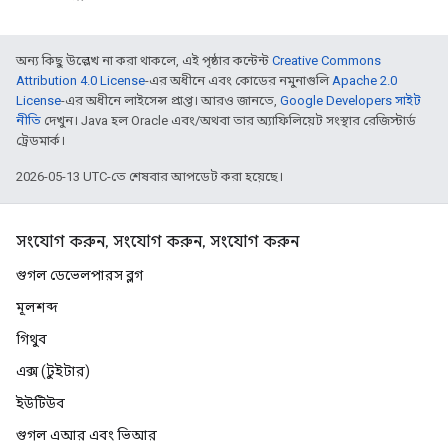
অন্য কিছু উল্লেখ না করা থাকলে, এই পৃষ্ঠার কন্টেন্ট
Creative Commons
Attribution 4.0 License
-এর অধীনে এবং কোডের নমুনাগুলি
Apache 2.0
License
-এর অধীনে লাইসেন্স প্রাপ্ত। আরও জানতে,
Google Developers সাইট
নীতি
দেখুন। Java হল Oracle এবং/অথবা তার অ্যাফিলিয়েট সংস্থার রেজিস্টার্ড
ট্রেডমার্ক।
2026-05-13 UTC-তে শেষবার আপডেট করা হয়েছে।
সংযোগ করুন, সংযোগ করুন, সংযোগ করুন
গুগল ডেভেলপারস ব্লগ
মূলশব্দ
গিথুব
এক্স (টুইটার)
ইউটিউব
গুগল এআর এবং ভিআর