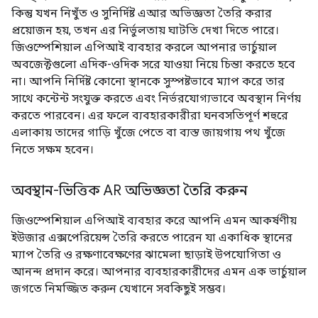
কিন্তু যখন নিখুঁত ও সুনির্দিষ্ট এআর অভিজ্ঞতা তৈরি করার
প্রয়োজন হয়, তখন এর নির্ভুলতায় ঘাটতি দেখা দিতে পারে।
জিওস্পেশিয়াল এপিআই ব্যবহার করলে আপনার ভার্চুয়াল
অবজেক্টগুলো এদিক-ওদিক সরে যাওয়া নিয়ে চিন্তা করতে হবে
না। আপনি নির্দিষ্ট কোনো স্থানকে সুস্পষ্টভাবে ম্যাপ করে তার
সাথে কন্টেন্ট সংযুক্ত করতে এবং নির্ভরযোগ্যভাবে অবস্থান নির্ণয়
করতে পারবেন। এর ফলে ব্যবহারকারীরা ঘনবসতিপূর্ণ শহুরে
এলাকায় তাদের গাড়ি খুঁজে পেতে বা ব্যস্ত জায়গায় পথ খুঁজে
নিতে সক্ষম হবেন।
অবস্থান-ভিত্তিক AR অভিজ্ঞতা তৈরি করুন
জিওস্পেশিয়াল এপিআই ব্যবহার করে আপনি এমন আকর্ষণীয়
ইউজার এক্সপেরিয়েন্স তৈরি করতে পারেন যা একাধিক স্থানের
ম্যাপ তৈরি ও রক্ষণাবেক্ষণের ঝামেলা ছাড়াই উপযোগিতা ও
আনন্দ প্রদান করে। আপনার ব্যবহারকারীদের এমন এক ভার্চুয়াল
জগতে নিমজ্জিত করুন যেখানে সবকিছুই সম্ভব।