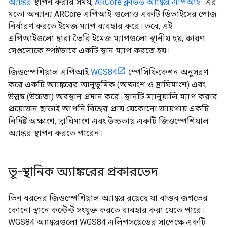
অ্যাঙ্কর
স্থাপন করার সময়,
ARCore ক্লাউড অ্যাঙ্কর এপিআই-
এর
মতো অন্যান্য ARCore এপিআই-গুলোও একটি ডিভাইসের পোজ
নির্ধারণ করতে ইমেজ ম্যাপ ব্যবহার করে। তবে, এই
এপিআইগুলো দ্বারা তৈরি ইমেজ ম্যাপগুলো স্থানীয় হয়, কারণ
সেগুলোকে স্পষ্টভাবে একটি স্থান ম্যাপ করতে হয়।
জিওস্পেশিয়াল এপিআই
WGS84
স্পেসিফিকেশন অনুসরণ
করে একটি অ্যাঙ্করের আনুভূমিক (অক্ষাংশ ও দ্রাঘিমাংশ) এবং
উল্লম্ব (উচ্চতা) অবস্থান প্রদান করে। স্থানটি ম্যানুয়ালি ম্যাপ করার
প্রয়োজন ছাড়াই আপনি বিশ্বের প্রায় যেকোনো জায়গায় একটি
নির্দিষ্ট অক্ষাংশ, দ্রাঘিমাংশ এবং উচ্চতায় একটি জিওস্পেশিয়াল
অ্যাঙ্কর স্থাপন করতে পারেন।
ভূ-স্থানিক অ্যাঙ্করের প্রকারভেদ
তিন ধরনের জিওস্পেশিয়াল অ্যাঙ্কর রয়েছে যা বাস্তব জগতের
কোনো স্থানে কন্টেন্ট সংযুক্ত করতে ব্যবহার করা যেতে পারে।
WGS84 অ্যাঙ্করগুলো WGS84 এলিপসয়েডের সাপেক্ষে একটি