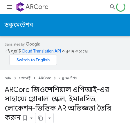
ARCore
ডকুমেন্টেশন
এই পৃষ্ঠাটি
Cloud Translation API
অনুবাদ করেছে।
হোম
প্রোডাক্ট
ARCore
ডকুমেন্টেশন
ARCore জিওস্পেশিয়াল এপিআই-এর
সাহায্যে গ্লোবাল-স্কেল
,
ইমারসিভ
,
লোকেশন-ভিত্তিক AR অভিজ্ঞতা তৈরি
করুন
bookmark_border