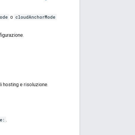
ode
o
cloudAnchorMode
figurazione.
i hosting e risoluzione.
e:
.