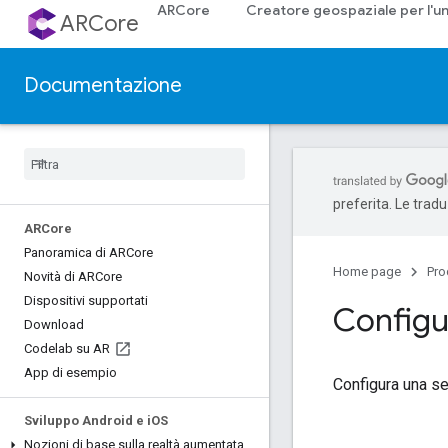
ARCore
Creatore geospaziale per l'un
ARCore
Documentazione
preferita. Le trad
ARCore
Panoramica di ARCore
Home page
Pro
Novità di ARCore
Dispositivi supportati
Configu
Download
Codelab su AR
App di esempio
Configura una s
Sviluppo Android e i
OS
Nozioni di base sulla realtà aumentata