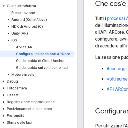
Che cos'è
Guida introduttiva
Presentazione
Tutti i
processi 
Android (Kotlin
/
Java)
dell'illuminazio
NDK di Android (C)
all'API ARCore. G
Unity (AR)
configurare, avv
i
OS
di accedere all'
Abilita AR
Configura una sessione ARCore
La sessione può 
Guida rapida di Cloud Anchor
Guida rapida sui volti aumentati
Ancoraggi
Motore irreale
Volti aume
Debug
Fotocamera
API ARCor
Hit test
Registrazione e riproduzione
Posizionamento istantaneo
Configura
Profondità
Stima delle luci
Per utilizzare l'