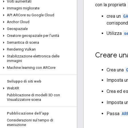
Volti aumentati
con la proprietà
Immagini migliorate
API ARCore su Google Cloud
crea un
G
Anchor Cloud
corrispond
Geospaziale
Utilizza
s
Creatore geospaziale per l'unità
Semantica di scena
Rendering Vulkan
Creare una
Stabilizzazione elettronica delle
immagini
Machine learning con ARCore
Crea una
Imposta u
Sviluppo di siti web
Web
XR
Crea ed e
Pubblicazione di modelli 3D con
Visualizzatore scena
Imposta u
Passa
AR
Pubblicazione dell'app
Considerazioni sul tempo di
esecuzione