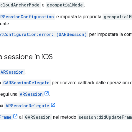
cloudAnchorMode
o
geospatialMode
:
ARSessionConfiguration
e imposta la proprietà
geospatialM
ente.
etConfiguration:error: (GARSession)
per impostare la con
 sessione in i
OS
GARSession
.
n
GARSessionDelegate
per ricevere callback dalle operazioni d
segui una
ARSession
.
na
ARSessionDelegate
.
Frame
al
GARSession
nel metodo
session:didUpdateFram