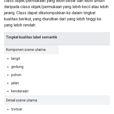
class objek/permukaan yang lebih besar dan lebih umum
daripada class objek/permukaan yang lebih kecil atau lebih
jarang. Class dapat dikelompokkan ke dalam tingkat
kualitas berikut, yang diurutkan dari yang lebih tinggi ke
yang lebih rendah:
Tingkat kualitas label semantik
Komponen scene utama
langit
gedung
pohon
jalan
kendaraan
Detail scene utama
trotoar