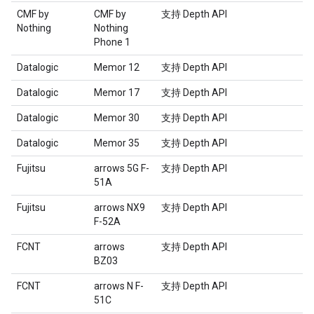
CMF by
CMF by
支持 Depth API
Nothing
Nothing
Phone 1
Datalogic
Memor 12
支持 Depth API
Datalogic
Memor 17
支持 Depth API
Datalogic
Memor 30
支持 Depth API
Datalogic
Memor 35
支持 Depth API
Fujitsu
arrows 5G F-
支持 Depth API
51A
Fujitsu
arrows NX9
支持 Depth API
F-52A
FCNT
arrows
支持 Depth API
BZ03
FCNT
arrows N F-
支持 Depth API
51C