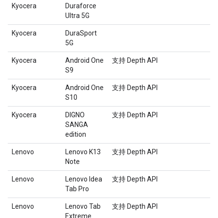
Kyocera
Duraforce
Ultra 5G
Kyocera
DuraSport
5G
Kyocera
Android One
支持 Depth API
S9
Kyocera
Android One
支持 Depth API
S10
Kyocera
DIGNO
支持 Depth API
SANGA
edition
Lenovo
Lenovo K13
支持 Depth API
Note
Lenovo
Lenovo Idea
支持 Depth API
Tab Pro
Lenovo
Lenovo Tab
支持 Depth API
Extreme