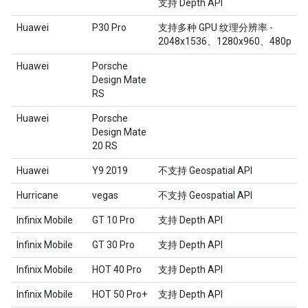
支持 Depth API
Huawei
P30 Pro
支持多种 GPU 纹理分辨率 -
2048x1536、1280x960、480p
Huawei
Porsche
Design Mate
RS
Huawei
Porsche
Design Mate
20 RS
Huawei
Y9 2019
不支持 Geospatial API
Hurricane
vegas
不支持 Geospatial API
Infinix Mobile
GT 10 Pro
支持 Depth API
Infinix Mobile
GT 30 Pro
支持 Depth API
Infinix Mobile
HOT 40 Pro
支持 Depth API
Infinix Mobile
HOT 50 Pro+
支持 Depth API