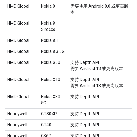
HMD Global
Nokia 8
需要使用 Android 8.0 或更高版
本
HMD Global
Nokia 8
Sirocco
HMD Global
Nokia 8.1
HMD Global
Nokia 8.3 5G
HMD Global
Nokia G50
支持 Depth API
需要 Android 13 或更高版本
HMD Global
Nokia X10
支持 Depth API
需要 Android 13 或更高版本
HMD Global
Nokia X30
支持 Depth API
5G
Honeywell
CT30XP
支持 Depth API
Honeywell
CT40
支持 Depth API
Honeywell
CK67
支持 Depth API