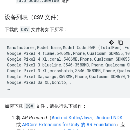
ro.product.device
返回
设备列表（
CSV
文件）
下载的
CSV
文件将如下所示：
Manufacturer,Model Name,Model Code,RAM (TotalMem),Fo
Google,Pixel 4,flame,5466MB,Phone,Qualcomm SDM855,10
Google,Pixel 4 XL,coral,5466MB,Phone,Qualcomm SDM855
Google,Pixel 3,blueline,3546-3580MB,Phone,Qualcomm S
Google,Pixel 3 XL,crosshatch,3546-3580MB,Phone,Qualc
Google,Pixel 3a,sargo,3593MB,Phone,Qualcomm SDM670,1
Google,Pixel 3a XL,bonito,…

如需下载
CSV
文件，请执行以下操作：
将
AR Required
（
Android Kotlin/Java
、
Android NDK
或
ARCore Extensions for Unity 的 AR Foundation
）应