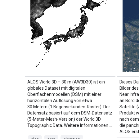
ALOS World 3D – 30 m (AW3D30) ist ein
Dieses Dat
globales Dataset mit digitalen
Bilder de
Oberflächenmodellen (DSM) mit einer
Near Infr
horizontalen Auflösung von etwa
an Bord d
30 Metern (1 Bogensekunden-Raster). Der
Satellite
Datensatz basiert auf dem DSM-Datensatz
Produkt 
(5-Meter-Mesh-Version) der World 3D
nach dem 
Topographic Data. Weitere Informationen …
die panc
ALOS erste