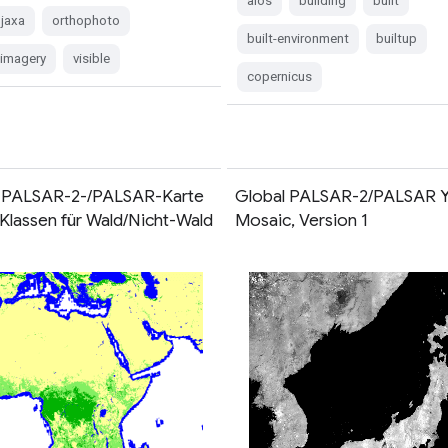
alos
building
built
jaxa
orthophoto
built-environment
builtup
e-imagery
visible
copernicus
 PALSAR-2-/PALSAR-Karte
Global PALSAR-2/PALSAR Y
 Klassen für Wald/Nicht-Wald
Mosaic, Version 1