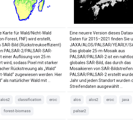
le Karte für Wald/Nicht-Wald
Eine neuere Version dieses Datas
n-Forest, FNF) wird erstellt,
Daten für 2015–2021 finden Sie u
 SAR-Bild (Rückstreukoeffizient)
JAXA/ALOS/PALSAR/YEARLY/S
len PALSAR-2/PALSAR-SAR-
Das globale 25‑m-Mosaik aus
t einer Auflösung von 25 m
PALSAR/PALSAR‑2 ist ein nahtlo
ert wird, sodass Pixel mit starker
globales SAR-Bild, das durch das
cher Rückstreuung als „Wald“
Mosaikieren von SAR-Bildstreifen
ht-Wald“ zugewiesen werden. Hier
PALSAR/PALSAR‑2 erstellt wurde.
“ als natürlicher Wald mit …
Jahr und jeden Standort wurden d
Streifendaten ausgewählt …
alos2
classification
eroc
alos
alos2
eroc
jaxa
forest-biomass
palsar2