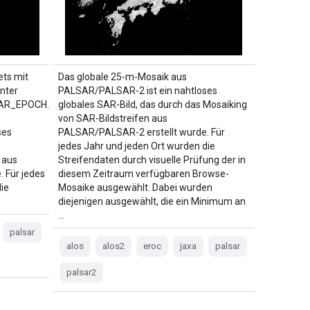
ets mit
Das globale 25‑m-Mosaik aus
nter
PALSAR/PALSAR‑2 ist ein nahtloses
AR_EPOCH.
globales SAR-Bild, das durch das Mosaiking
von SAR-Bildstreifen aus
ses
PALSAR/PALSAR‑2 erstellt wurde. Für
jedes Jahr und jeden Ort wurden die
 aus
Streifendaten durch visuelle Prüfung der in
 Für jedes
diesem Zeitraum verfügbaren Browse-
ie
Mosaike ausgewählt. Dabei wurden
diejenigen ausgewählt, die ein Minimum an
…
palsar
alos
alos2
eroc
jaxa
palsar
palsar2