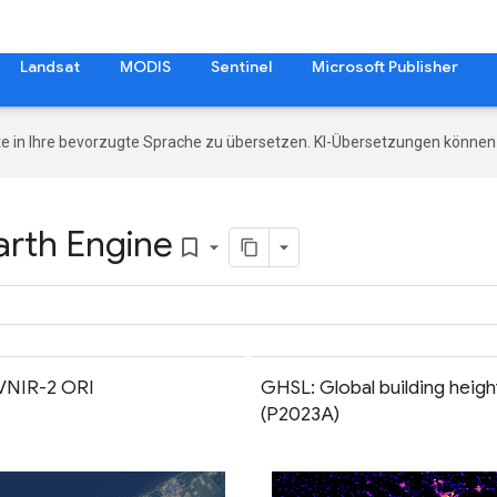
Landsat
MODIS
Sentinel
Microsoft Publisher
e in Ihre bevorzugte Sprache zu übersetzen. KI-Übersetzungen können 
arth Engine
bookmark_border
VNIR-2 ORI
GHSL: Global building heigh
(P2023A)