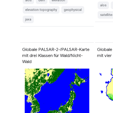
alos
dem
elevation
alos
elevation-topography
geophysical
satellit
jaxa
Globale PALSAR-2-/PALSAR-Karte
Globale
mit drei Klassen für Wald/Nicht-
mit vier
Wald