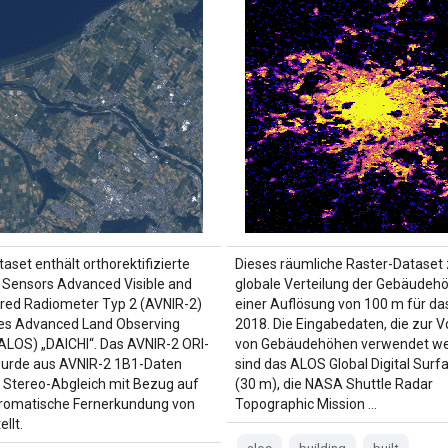
aset enthält orthorektifizierte
Dieses räumliche Raster-Dataset z
s Sensors Advanced Visible and
globale Verteilung der Gebäudeh
ared Radiometer Typ 2 (AVNIR-2)
einer Auflösung von 100 m für da
es Advanced Land Observing
2018. Die Eingabedaten, die zur 
 (ALOS) „DAICHI“. Das AVNIR-2 ORI-
von Gebäudehöhen verwendet we
wurde aus AVNIR-2 1B1-Daten
sind das ALOS Global Digital Surf
Stereo-Abgleich mit Bezug auf
(30 m), die NASA Shuttle Radar
hromatische Fernerkundung von
Topographic Mission …
llt.