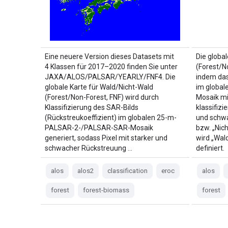
Eine neuere Version dieses Datasets mit
Die globa
4 Klassen für 2017–2020 finden Sie unter
(Forest/No
JAXA/ALOS/PALSAR/YEARLY/FNF4. Die
indem das
globale Karte für Wald/Nicht-Wald
im globa
(Forest/Non-Forest, FNF) wird durch
Mosaik mi
Klassifizierung des SAR-Bilds
klassifizi
(Rückstreukoeffizient) im globalen 25-m-
und schwa
PALSAR-2-/PALSAR-SAR-Mosaik
bzw. „Nic
generiert, sodass Pixel mit starker und
wird „Wald
schwacher Rückstreuung …
definiert.
alos
alos2
classification
eroc
alos
forest
forest-biomass
forest