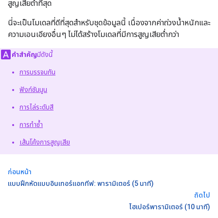
สูญเสียต่ำที่สุด
นี่จะเป็นโมเดลที่ดีที่สุดสําหรับชุดข้อมูลนี้ เนื่องจากค่าถ่วงน้ำหนักและ
ความเอนเอียงอื่นๆ ไม่ได้สร้างโมเดลที่มีการสูญเสียต่ำกว่า
คำสำคัญ
มีดังนี้
การบรรจบกัน
ฟังก์ชันนูน
การไล่ระดับสี
การทำซ้ำ
เส้นโค้งการสูญเสีย
ก่อนหน้า
แบบฝึกหัดแบบอินเทอร์แอกทีฟ: พารามิเตอร์ (5 นาที)
ถัดไป
ไฮเปอร์พารามิเตอร์ (10 นาที)