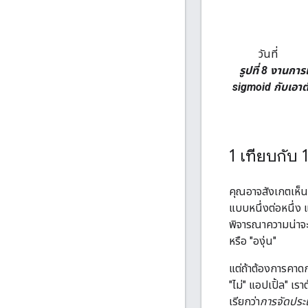
วันที่
รูปที่ 8 งานกา
sigmoid กับเอาต์
1 เทียบกับ 
คุณอาจสังเกตเห็นว
แบบหนึ่งต่อหนึ่ง 
พิจารณาความน่าจะเ
หรือ "องุ่น"
แต่ถ้าต้องการคาดก
"ไม่" แอปเปิ้ล" เ
เรียกว่า
การจัดประ