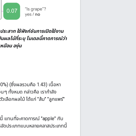
ประสาท ใช้ฟังก์ชันการเปิดใช้งาน
นผลไม้ที่ระบุ โมเดลนี้คาดการณ์ว่า
หมือน องุ่น
0%) (ซึ่งผลรวมคือ 1.43) เนื้อหา
่นๆ ทั้งหมด กล่าวคือ เรากำลัง
เลือกผลไม้ ได้แก่ "ส้ม" "ลูกแพร์"
นี้ แทนที่จะคาดการณ์ "apple" กับ
" การจัดประเภทแบบหลายคลาสประเภทนี้