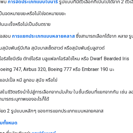
คยพบ
การจัดประเภทแบบไบนารี
รูปแบบที่มีตัวเลือกที่เป็นไปได้จาก
2
ตัวเ
ุเป็นจดหมายขยะหรือไม่ใช่จดหมายขยะ
เป็นมะเร็งหรือไม่เป็นอันตราย
รวจสอบ
การแยกประเภทแบบหลายคลาส
ซึ่งสามารถเลือกได้จาก
หลาย
รู
ป็นสุนัขพันธุ์บีเกิล สุนัขบาสเซ็ตฮาวด์ หรือสุนัขพันธุ์บลูฮาวด์
อไอริสไซบีเรีย ดัทช์ไอริส บลูแฟลกไอริสใช่ไหม หรือ Dwarf Bearded Iris
 Boeing 747, Airbus 320, Boeing 777 หรือ Embraer 190 นะ
แอปเปิ้ล หมี ลูกอม สุนัข หรือไข่
นชีวิตจริงนำไปสู่การเลือกจาก
นับล้าน
ในชั้นเรียนที่แยกจากกัน เช่น
่สามารถระบุภาพของอะไรก็ได้
ละเอียด 2 รูปแบบหลักๆ ของการแยกประเภทแบบหลายคลาส
ับทั้งหมด