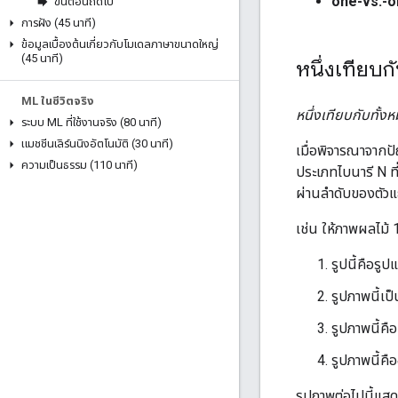
one-vs.-
ขั้นตอนถัดไป
การฝัง (45 นาที)
ข้อมูลเบื้องต้นเกี่ยวกับโมเดลภาษาขนาดใหญ่
(45 นาที)
หนึ่งเทียบก
ML ในชีวิตจริง
หนึ่งเทียบกับทั้ง
ระบบ ML ที่ใช้งานจริง (80 นาที)
แมชชีนเลิร์นนิงอัตโนมัติ (30 นาที)
เมื่อพิจารณาจากป
ความเป็นธรรม (110 นาที)
ประเภทไบนารี N ที
ผ่านลำดับของตัวแ
เช่น ให้ภาพผลไม้ 
รูปนี้คือรู
รูปภาพนี้เป็
รูปภาพนี้คื
รูปภาพนี้คือ
รูปภาพต่อไปนี้แส