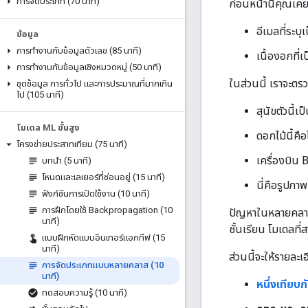
การจัดประเภท (70 นาที)
ก่อนหน้านี้คุณเ
อีเมลที่ระบ
ข้อมูล
การทำงานกับข้อมูลตัวเลข (85 นาที)
เนื้องอกที่
การทำงานกับข้อมูลเชิงหมวดหมู่ (50 นาที)
ในส่วนนี้ เราจะต
ชุดข้อมูล การทั่วไป และการประมาณที่มากเกิน
ไป (105 นาที)
สุนัขตัวนี้เ
โมเดล ML ขั้นสูง
ดอกไม้นี้คื
โครงข่ายประสาทเทียม (75 นาที)
เครื่องบิน
บทนำ (5 นาที)
โหนดและเลเยอร์ที่ซ่อนอยู่ (15 นาที)
นี่คือรูปภาพ
ฟังก์ชันการเปิดใช้งาน (10 นาที)
การฝึกโดยใช้ Backpropagation (10
ปัญหาในหลายคลาสใ
นาที)
ชั้นเรียน โมเดลที
แบบฝึกหัดแบบอินเทอร์แอกทีฟ (15
นาที)
ส่วนนี้จะให้ราย
การจัดประเภทแบบหลายคลาส (10
นาที)
หนึ่งเทียบก
ทดสอบความรู้ (10 นาที)