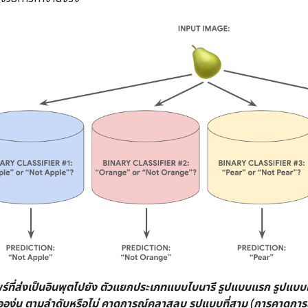
พร์ที่ส่งเป็นอินพุตไปยัง ตัวแยกประเภทแบบไบนารี รูปแบบแรก รูปแบบท
รือองุ่น ตามลำดับหรือไม่ คาดการณ์คลาสลบ รูปแบบที่สาม (การคาดการณ