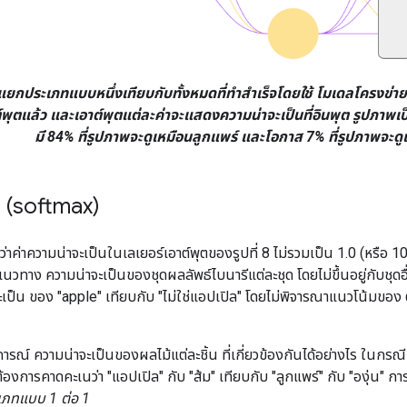
รแยกประเภทแบบหนึ่งเทียบกับทั้งหมดที่ทำสำเร็จโดยใช้ โมเดลโครงข่าย
พุตแล้ว และเอาต์พุตแต่ละค่าจะแสดงความน่าจะเป็นที่อินพุต รูปภาพเป็
มี 84% ที่รูปภาพจะดูเหมือนลูกแพร์ และโอกาส 7% ที่รูปภาพจะดูเ
1 (softmax)
่าค่าความน่าจะเป็นในเลเยอร์เอาต์พุตของรูปที่ 8 ไม่รวมเป็น 1.0 (หรือ 10
แนวทาง ความน่าจะเป็นของชุดผลลัพธ์ไบนารีแต่ละชุด โดยไม่ขึ้นอยู่กับชุดอื
ป็น ของ "apple" เทียบกับ "ไม่ใช่แอปเปิล" โดยไม่พิจารณาแนวโน้มของ ตัว
ารณ์ ความน่าจะเป็นของผลไม้แต่ละชิ้น ที่เกี่ยวข้องกันได้อย่างไร ในกรณี
ราต้องการคาดคะเนว่า "แอปเปิล" กับ "ส้ม" เทียบกับ "ลูกแพร์" กับ "องุ่น
เภทแบบ 1 ต่อ 1