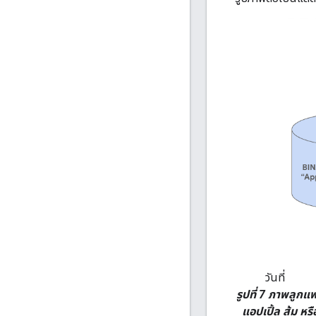
วันที่
รูปที่ 7 ภาพลูกแ
แอปเปิ้ล ส้ม ห