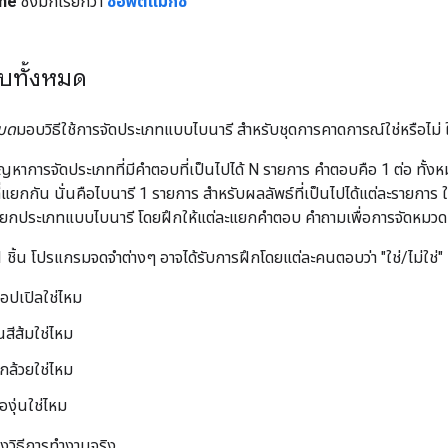
one
ซึ่งมักเรียกว่า
ซอฟต์แมกซ์
ับทั้งหมด
หมด
มอบวิธีใช้การจัดประเภทแบบไบนารี สำหรับชุดการคาดการณ์ใช่หรือไม่ ใ
ัญหาการจัดประเภทที่มีคำตอบที่เป็นไปได้ N รายการ คำตอบคือ 1 ต่อ ทั้ง
่แยกกัน นั่นคือไบนารี 1 รายการ สำหรับผลลัพธ์ที่เป็นไปได้แต่ละรายการ
ยกประเภทแบบไบนารี โดยฝึกให้แต่ละแยกคำตอบ คำถามเพื่อการจัดหมวดห
1 ชิ้น โปรแกรมจดจำต่างๆ อาจได้รับการฝึกโดยแต่ละคนตอบว่า "ใช่/ไม่ใช่" 
ปแอปเปิลใช่ไหม
นสีส้มใช่ไหม
อกล้วยใช่ไหม
องุ่นใช่ไหม
ดงวิธีการทำงานจริง