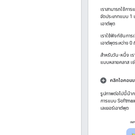
เราสามารถใช้การแ
จัดประเภทแบบ 1 เท
เอาต์พุต
เราใช้ฟังก์ชันการ
เอาต์พุตระหว่าง 0 ถ
สำหรับวัน-หนึ่ง เร
แบบหลายคลาส เช่น 
คลิกไอคอนบว
รูปภาพต่อไปนี้นำ
การแบบ Softmax อง
เลเยอร์เอาต์พุต