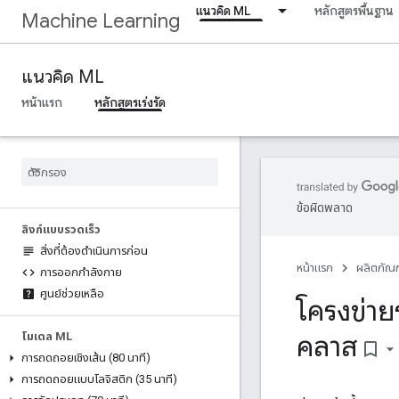
แนวคิด ML
หลักสูตรพื้นฐาน
Machine Learning
แนวคิด ML
หน้าแรก
หลักสูตรเร่งรัด
ข้อผิดพลาด
ลิงก์แบบรวดเร็ว
สิ่งที่ต้องดำเนินการก่อน
หน้าแรก
ผลิตภัณฑ
การออกกำลังกาย
ศูนย์ช่วยเหลือ
โครงข่า
คลาส
โมเดล ML
bookmark_border
การถดถอยเชิงเส้น (80 นาที)
การถดถอยแบบโลจิสติก (35 นาที)