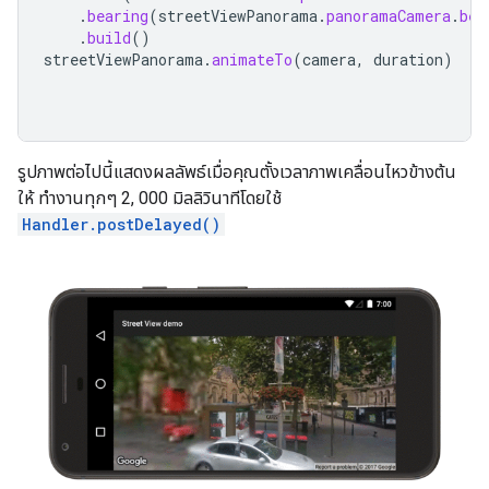
.
bearing
(
streetViewPanorama
.
panoramaCamera
.
bea
.
build
()
streetViewPanorama
.
animateTo
(
camera
,
duration
)
รูปภาพต่อไปนี้แสดงผลลัพธ์เมื่อคุณตั้งเวลาภาพเคลื่อนไหวข้างต้น
ให้ ทำงานทุกๆ 2, 000 มิลลิวินาทีโดยใช้
Handler.postDelayed()