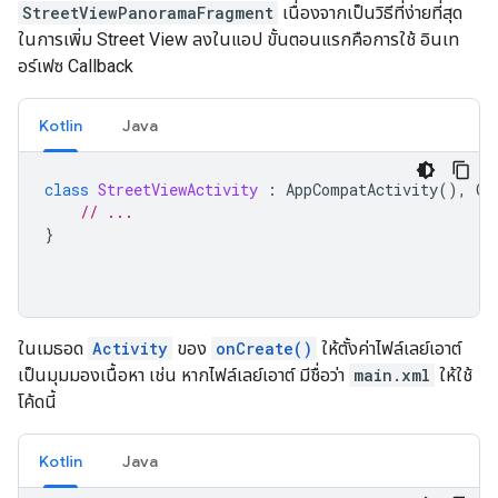
StreetViewPanoramaFragment
เนื่องจากเป็นวิธีที่ง่ายที่สุด
ในการเพิ่ม Street View ลงในแอป ขั้นตอนแรกคือการใช้ อินเท
อร์เฟซ Callback
Kotlin
Java
class
StreetViewActivity
:
AppCompatActivity
(),
On
// ...
}
ในเมธอด
Activity
ของ
onCreate()
ให้ตั้งค่าไฟล์เลย์เอาต์
เป็นมุมมองเนื้อหา เช่น หากไฟล์เลย์เอาต์ มีชื่อว่า
main.xml
ให้ใช้
โค้ดนี้
Kotlin
Java