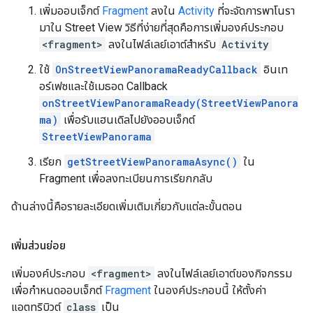
เพิ่มออบเจ็กต์
Fragment
ลงใน
Activity
ที่จะจัดการพาโนรา
มาใน Street View วิธีที่ง่ายที่สุดคือการเพิ่มองค์ประกอบ
<fragment>
ลงในไฟล์เลย์เอาต์สำหรับ
Activity
ใช้
OnStreetViewPanoramaReadyCallback
อินเท
อร์เฟซและใช้เมธอด Callback
onStreetViewPanoramaReady(StreetViewPanora
ma)
เพื่อรับแฮนเดิลไปยังออบเจ็กต์
StreetViewPanorama
เรียก
getStreetViewPanoramaAsync()
ใน
Fragment เพื่อลงทะเบียนการเรียกกลับ
ด้านล่างนี้คือรายละเอียดเพิ่มเติมเกี่ยวกับแต่ละขั้นตอน
เพิ่มส่วนย่อย
เพิ่มองค์ประกอบ
<fragment>
ลงในไฟล์เลย์เอาต์ของกิจกรรม
เพื่อกำหนดออบเจ็กต์
Fragment
ในองค์ประกอบนี้ ให้ตั้งค่า
แอตทริบิวต์
class
เป็น