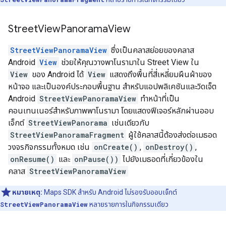
Street
View
Panorama
View
StreetViewPanoramaView
ซึ่งเป็นคลาสย่อยของคลาส
Android
View
ช่วยให้คุณวางพาโนรามาใน Street View ใน
View
ของ Android ได้
View
แสดงถึงพื้นที่สี่เหลี่ยมผืนผ้าของ
หน้าจอ และเป็นองค์ประกอบพื้นฐาน สำหรับแอปพลิเคชันและวิดเจ็ต
Android
StreetViewPanoramaView
ทำหน้าที่เป็น
คอนเทนเนอร์สำหรับภาพพาโนรามา โดยแสดงฟีเจอร์หลักผ่านออบ
เจ็กต์
StreetViewPanorama
เช่นเดียวกับ
StreetViewPanoramaFragment
ผู้ใช้คลาสนี้ต้องส่งต่อเมธอด
วงจรกิจกรรมทั้งหมด เช่น
onCreate()
,
onDestroy()
,
onResume()
และ
onPause())
ไปยังเมธอดที่เกี่ยวข้องใน
คลาส
StreetViewPanoramaView
หมายเหตุ:
Maps SDK สำหรับ Android ไม่รองรับออบเจ็กต์
StreetViewPanoramaView
หลายรายการในกิจกรรมเดียว