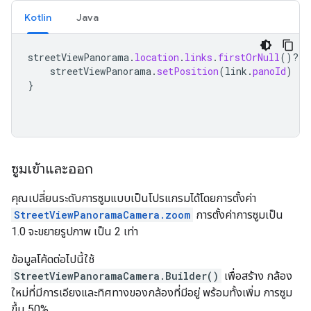
Kotlin
Java
streetViewPanorama
.
location
.
links
.
firstOrNull
()
?.
l
streetViewPanorama
.
setPosition
(
link
.
panoId
)
}
ซูมเข้าและออก
คุณเปลี่ยนระดับการซูมแบบเป็นโปรแกรมได้โดยการตั้งค่า
StreetViewPanoramaCamera.zoom
การตั้งค่าการซูมเป็น
1.0 จะขยายรูปภาพ เป็น 2 เท่า
ข้อมูลโค้ดต่อไปนี้ใช้
StreetViewPanoramaCamera.Builder()
เพื่อสร้าง กล้อง
ใหม่ที่มีการเอียงและทิศทางของกล้องที่มีอยู่ พร้อมทั้งเพิ่ม การซูม
ขึ้น 50%