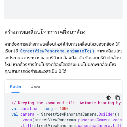
สร้างภาพเคลื่อนไหวการเคลื่อนกล้อง
หากต้องการสร้างภาพเคลื่อนไหวให้กับการเคลื่อนไหวของกล้อง ให้
เรียกใช้
StreetViewPanorama.animateTo()
ภาพเคลื่อนไหว
จะประมาณค่าระหว่างแอตทริบิวต์กล้องปัจจุบันกับแอตทริบิวต์กล้อง
ใหม่ หากต้องการข้ามไปยังกล้องโดยตรงแบบไม่มีภาพเคลื่อนไหว
คุณสามารถตั้งค่าระยะเวลาเป็น 0 ได้
Kotlin
Java
// Keeping the zoom and tilt. Animate bearing by 6
val
duration
:
Long
=
1000
val
camera
=
StreetViewPanoramaCamera
.
Builder
()
.
zoom
(
streetViewPanorama
.
panoramaCamera
.
zoom
)
.
tilt
(
streetViewPanorama
.
panoramaCamera
.
tilt
)