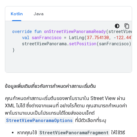
Kotlin
Java
override
fun
onStreetViewPanoramaReady
(
streetViewP
val
sanFrancisco
=
LatLng
(
37.754130
,
-
122.4471
streetViewPanorama
.
setPosition
(
sanFrancisco
)
}
ข้อมูลเพิ่มเติมเกี่ยวกับการกำหนดค่าสถานะเริ่มต้น
คุณกำหนดค่าสถานะเริ่มต้นของพาโนรามาใน Street View ผ่าน
XML ไม่ได้ ซึ่งต่างจากแผนที่ อย่างไรก็ตาม คุณสามารถกำหนดค่า
พาโนรามาแบบเป็นโปรแกรมได้โดยส่งออบเจ็กต์
StreetViewPanoramaOptions
ที่มีตัวเลือกที่ระบุ
หากคุณใช้
StreetViewPanoramaFragment
ให้ใช้วิธี