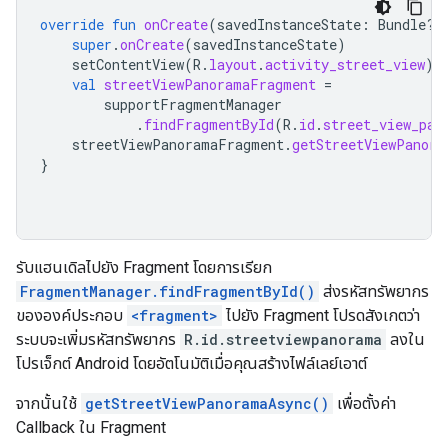
override
fun
onCreate
(
savedInstanceState
:
Bundle?)
super
.
onCreate
(
savedInstanceState
)
setContentView
(
R
.
layout
.
activity_street_view
)
val
streetViewPanoramaFragment
=
supportFragmentManager
.
findFragmentById
(
R
.
id
.
street_view_pan
streetViewPanoramaFragment
.
getStreetViewPanora
}
รับแฮนเดิลไปยัง Fragment โดยการเรียก
FragmentManager.findFragmentById()
ส่งรหัสทรัพยากร
ขององค์ประกอบ
<fragment>
ไปยัง Fragment โปรดสังเกตว่า
ระบบจะเพิ่มรหัสทรัพยากร
R.id.streetviewpanorama
ลงใน
โปรเจ็กต์ Android โดยอัตโนมัติเมื่อคุณสร้างไฟล์เลย์เอาต์
จากนั้นใช้
getStreetViewPanoramaAsync()
เพื่อตั้งค่า
Callback ใน Fragment