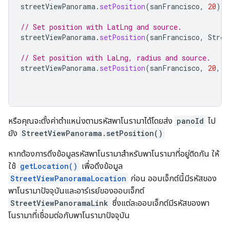
streetViewPanorama
.
setPosition
(
sanFrancisco
,
20
)
// Set position with LatLng and source.
streetViewPanorama
.
setPosition
(
sanFrancisco
,
Stree
// Set position with LaLng, radius and source.
streetViewPanorama
.
setPosition
(
sanFrancisco
,
20
,
S
หรือคุณจะตั้งค่าตำแหน่งตามรหัสพาโนรามาได้โดยส่ง
panoId
ไป
ยัง
StreetViewPanorama.setPosition()
หากต้องการดึงข้อมูลรหัสพาโนรามาสำหรับพาโนรามาที่อยู่ติดกัน ให้
ใช้
getLocation()
เพื่อดึงข้อมูล
StreetViewPanoramaLocation
ก่อน ออบเจ็กต์นี้มีรหัสของ
พาโนรามาปัจจุบันและอาร์เรย์ของออบเจ็กต์
StreetViewPanoramaLink
ซึ่งแต่ละออบเจ็กต์มีรหัสของพา
โนรามาที่เชื่อมต่อกับพาโนรามาปัจจุบัน