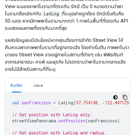
View จะมองหาพาโนรามาที่ตรงกัน รัศมี เป็น 0 หมายความว่าพา
โนรามาต้องลิงก์กับ
LatLng
ที่ระบุอย่างถูกต้อง รัศมีเริ่มต้นคือ
50 เมตร หากมีภาพพาโนรามามากกว่า 1 ภาพในพื้นที่ที่ตรงกัน API
จะแสดงผลภาพที่ตรงกันมากที่สุด
แหล่งข้อมูลจะมีประโยชน์หากคุณต้องการจำกัด Street View ให้
ค้นหาเฉพาะภาพพาโนรามาที่อยู่กลางแจ้ง โดยค่าเริ่มต้น ภาพพาโนรา
มาของ Street View อาจอยู่ภายในสถานที่ต่างๆ เช่น พิพิธภัณฑ์
อาคารสาธารณะ คาเฟ่ และธุรกิจ โปรดทราบว่าพาโนรามากลางแจ้ง
อาจไม่มีสำหรับสถานที่ที่ระบุ
Kotlin
Java
val
sanFrancisco
=
LatLng
(
37.754130
,
-
122.447129
)
// Set position with LatLng only.
streetViewPanorama
.
setPosition
(
sanFrancisco
)
// Set position with LatLng and radius.