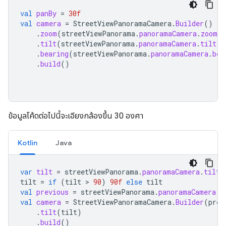
val
panBy
=
30f
val
camera
=
StreetViewPanoramaCamera
.
Builder
()
.
zoom
(
streetViewPanorama
.
panoramaCamera
.
zoom
)
.
tilt
(
streetViewPanorama
.
panoramaCamera
.
tilt
)
.
bearing
(
streetViewPanorama
.
panoramaCamera
.
bea
.
build
()
ข้อมูลโค้ดต่อไปนี้จะเอียงกล้องขึ้น 30 องศา
Kotlin
Java
var
tilt
=
streetViewPanorama
.
panoramaCamera
.
tilt
tilt
=
if
(
tilt
 > 
90
)
90f
else
tilt
val
previous
=
streetViewPanorama
.
panoramaCamera
val
camera
=
StreetViewPanoramaCamera
.
Builder
(
prev
.
tilt
(
tilt
)
.
build
()