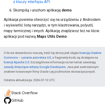
z kluczy interfejsu API
.
Skompiluj i uruchom aplikację
demo
.
Aplikacja powinna otworzyć się na urządzeniu z Androidem
i wyświetlić listę narzędzi, w tym klastrowania, polyutil,
mapy termicznej i innych. Aplikację znajdziesz też na liście
aplikacji pod nazwą
Maps Utils Demo
.
O ile nie stwierdzono inaczej, treść tej strony jest objęta
licencją Creative
Commons – uznanie autorstwa 4.0
, a fragmenty kodu są dostępne na
licencji Apache 2.0
. Szczegółowe informacje na ten temat zawierają
zasady dotyczące witryny Google Developers
. Java jest zastrzeżonym
znakiem towarowym firmy Oracle i jej podmiotów stowarzyszonych.
Ostatnia aktualizacja: 2026-07-12 UTC.
Stack Overflow
GitHub