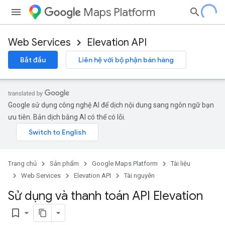
Maps Platform
Web Services
Elevation API
Bắt đầu
Liên hệ với bộ phận bán hàng
Google sử dụng công nghệ AI để dịch nội dung sang ngôn ngữ bạn
ưu tiên. Bản dịch bằng AI có thể có lỗi.
Trang chủ
Sản phẩm
Google Maps Platform
Tài liệu
Web Services
Elevation API
Tài nguyên
Sử dụng và thanh toán API Elevation
bookmark_border