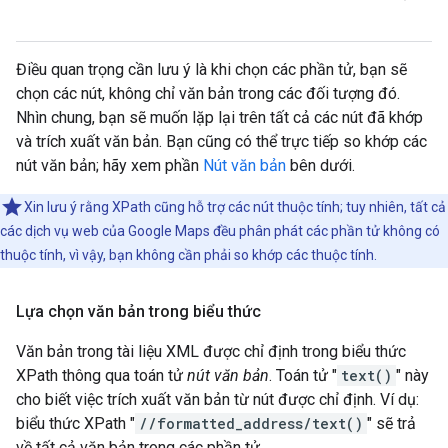
Điều quan trọng cần lưu ý là khi chọn các phần tử, bạn sẽ
chọn các nút, không chỉ văn bản trong các đối tượng đó.
Nhìn chung, bạn sẽ muốn lặp lại trên tất cả các nút đã khớp
và trích xuất văn bản. Bạn cũng có thể trực tiếp so khớp các
nút văn bản; hãy xem phần
Nút văn bản
bên dưới.
Xin lưu ý rằng XPath cũng hỗ trợ các nút thuộc tính; tuy nhiên, tất cả
các dịch vụ web của Google Maps đều phân phát các phần tử không có
thuộc tính, vì vậy, bạn không cần phải so khớp các thuộc tính.
Lựa chọn văn bản trong biểu thức
Văn bản trong tài liệu XML được chỉ định trong biểu thức
XPath thông qua toán tử
nút văn bản
. Toán tử "
text()
" này
cho biết việc trích xuất văn bản từ nút được chỉ định. Ví dụ:
biểu thức XPath "
//formatted_address/text()
" sẽ trả
về tất cả văn bản trong các phần tử