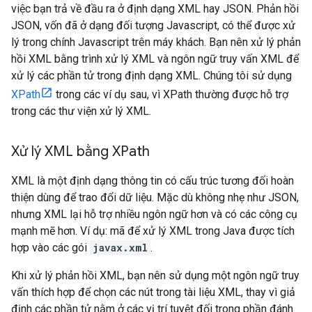
việc bạn trả về đầu ra ở định dạng XML hay JSON. Phản hồi
JSON, vốn đã ở dạng đối tượng Javascript, có thể được xử
lý trong chính Javascript trên máy khách. Bạn nên xử lý phản
hồi XML bằng trình xử lý XML và ngôn ngữ truy vấn XML để
xử lý các phần tử trong định dạng XML. Chúng tôi sử dụng
XPath
trong các ví dụ sau, vì XPath thường được hỗ trợ
trong các thư viện xử lý XML.
Xử lý XML bằng XPath
XML là một định dạng thông tin có cấu trúc tương đối hoàn
thiện dùng để trao đổi dữ liệu. Mặc dù không nhẹ như JSON,
nhưng XML lại hỗ trợ nhiều ngôn ngữ hơn và có các công cụ
mạnh mẽ hơn. Ví dụ: mã để xử lý XML trong Java được tích
hợp vào các gói
javax.xml
.
Khi xử lý phản hồi XML, bạn nên sử dụng một ngôn ngữ truy
vấn thích hợp để chọn các nút trong tài liệu XML, thay vì giả
định các phần tử nằm ở các vị trí tuyệt đối trong phần đánh