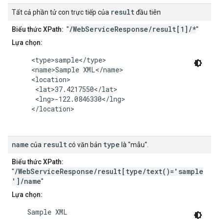
result
Tất cả phần tử con trực tiếp của
đầu tiên
/WebServiceResponse/result[1]/*
Biểu thức XPath:
"
"
Lựa chọn:
     <type>sample</type>

     <name>Sample XML</name>

     <location>

      <lat>37.4217550</lat>

      <lng>-122.0846330</lng>

     </location>

name
result
type
của
có văn bản
là "mẫu".
Biểu thức XPath:
/WebServiceResponse/result[type/text()='sample
"
']/name
"
Lựa chọn:
    Sample XML
