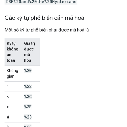
%3F%20and%20the%20Mysterians
.
Các ký tự phổ biến cần mã hoá
Một số ký tự phổ biến phải được mã hoá là:
Ký tự
Giá trị
không
được
an
mã
toàn
hoá
%20
Không
gian
%22
"
%3C
<
%3E
>
%23
#