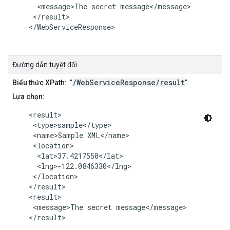
      <message>The secret message</message>

     </result>

    </WebServiceResponse>

Đường dẫn tuyệt đối
/WebServiceResponse/result
Biểu thức XPath:
"
"
Lựa chọn:
    <result>

     <type>sample</type>

     <name>Sample XML</name>

     <location>

      <lat>37.4217550</lat>

      <lng>-122.0846330</lng>

     </location>

    </result>

    <result>

     <message>The secret message</message>

    </result>
