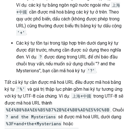
Ví dụ: các ký tự bằng ngôn ngữ nước ngoài như
上海
+中國
cần được mã hoá bằng các ký tự ở trên. Theo
quy ước phổ biến, dấu cách (không được phép trong
URL) cũng thường được biểu thị bằng ký tự dấu cộng
'+'
.
Các ký tự tồn tại trong tập hợp trên dưới dạng ký tự
được đặt trước, nhưng cần được sử dụng theo nghĩa
đen. Ví dụ:
?
được dùng trong URL để chỉ báo đầu
chuỗi truy vấn; nếu muốn sử dụng chuỗi "? and the
Mysterions", bạn cần mã hoá ký tự
'?'
.
Tất cả ký tự cần được mã hoá URL đều được mã hoá bằng
ký tự
'%'
và giá trị thập lục phân gồm hai ký tự tương ứng
với ký tự UTF-8 của chúng. Ví dụ:
上海+中國
trong UTF-8 sẽ
được mã hoá URL thành
%E4%B8%8A%E6%B5%B7%2B%E4%B8%AD%E5%9C%8B
. Chuỗi
? and the Mysterians
sẽ được mã hoá URL dưới dạng
%3F+and+the+Mysterians
hoặc