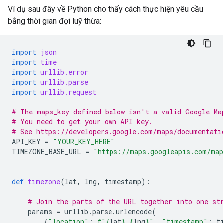
Ví dụ sau đây về Python cho thấy cách thực hiện yêu cầu
bằng thời gian đợi luỹ thừa:
import
json
import
time
import
urllib.error
import
urllib.parse
import
urllib.request
# The maps_key defined below isn't a valid Google Ma
# You need to get your own API key.
# See https://developers.google.com/maps/documentati
API_KEY
=
"YOUR_KEY_HERE"
TIMEZONE_BASE_URL
=
"https://maps.googleapis.com/map
def
timezone
(
lat
,
lng
,
timestamp
):
# Join the parts of the URL together into one st
params
=
urllib
.
parse
.
urlencode
(
{
"location"
:
f
"
{
lat
}
,
{
lng
}
"
,
"timestamp"
:
t