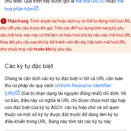
chủ web. Quá trình này được gọi là
mã hoá URL
hoặc
mã
hoá phần trăm
.
Thận trọng
: Trình duyệt và/hoặc dịch vụ có thể tự động mã hoá URL
cho URI yêu cầu trước khi gửi. Trên các API sử dụng tính năng ký yêu
cầu mã hoá, việc này có thể làm vô hiệu hoá chữ ký nếu việc mã hoá URL
thay đổi yêu cầu sau khi ký. Để tránh vấn đề này, hãy
luôn
mã hoá URL
cho chuỗi truy vấn
trước khi
ký yêu cầu.
Các ký tự đặc biệt
Chúng ta cần dịch các ký tự đặc biệt vì tất cả URL cần tuân
thủ cú pháp do quy cách
Uniform Resource Identifier
(URI)
(Giá trị nhận dạng tài nguyên đồng nhất) chỉ định. Về
cơ bản, điều này có nghĩa là URL chỉ được chứa một tập hợp
con đặc biệt của ký tự ASCII: các ký hiệu chữ và số quen
thuộc và một số ký tự được đặt trước để dùng làm ký tự
điều khiển trong URL. Bảng này tóm tắt các ký tự này: