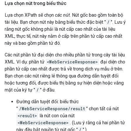
Lựa chọn nút trong biểu thức
Lựa chọn XPath sẽ chọn
các nút
. Nút gốc bao gồm toàn bộ
tài liệu. Bạn chọn nút này bằng biểu thức đặc biệt "
/
". Lưu ý
rằng nút gốc không phải là nút cấp cao nhất của tài liệu
XML; thực tế, nút này nằm ở cấp trên phần tử cấp cao nhất
này và bao gồm phần tử đó.
Các nút phần tử đại diện cho nhiều phần tử trong cây tài liệu
XML. Ví dụ: phần tử
<WebServiceResponse>
đại diện cho
phần tử cấp cao nhất được trả về trong dịch vụ mẫu ở trên.
Bạn chọn các nút riêng lẻ thông qua đường dẫn tuyệt đối
hoặc tương đối, được biểu thị bằng sự hiện diện hoặc vắng
mặt của ký tự "
/
" ở đầu.
Đường dẫn tuyệt đối: biểu thức
"
/WebServiceResponse/result
" chọn tất cả nút
<result>
là nút con của nút
<WebServiceResponse>
. (Lưu ý rằng cả hai phần tử
này đều bắt nguồn từ nút gốc "
/
".)