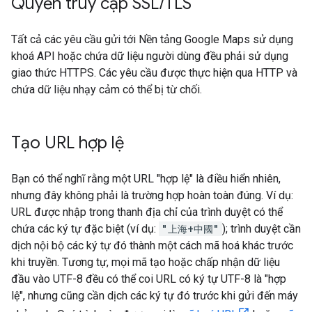
Quyền truy cập SSL
/
TLS
Tất cả các yêu cầu gửi tới Nền tảng Google Maps sử dụng
khoá API hoặc chứa dữ liệu người dùng đều phải sử dụng
giao thức HTTPS. Các yêu cầu được thực hiện qua HTTP và
chứa dữ liệu nhạy cảm có thể bị từ chối.
Tạo URL hợp lệ
Bạn có thể nghĩ rằng một URL "hợp lệ" là điều hiển nhiên,
nhưng đây không phải là trường hợp hoàn toàn đúng. Ví dụ:
URL được nhập trong thanh địa chỉ của trình duyệt có thể
chứa các ký tự đặc biệt (ví dụ:
"上海+中國"
); trình duyệt cần
dịch nội bộ các ký tự đó thành một cách mã hoá khác trước
khi truyền. Tương tự, mọi mã tạo hoặc chấp nhận dữ liệu
đầu vào UTF-8 đều có thể coi URL có ký tự UTF-8 là "hợp
lệ", nhưng cũng cần dịch các ký tự đó trước khi gửi đến máy