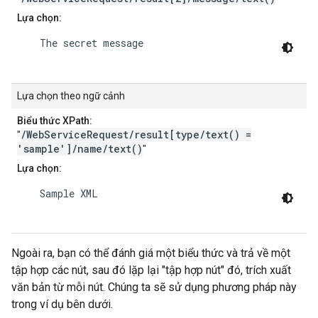
Lựa chọn:
    The secret message

Lựa chọn theo ngữ cảnh
Biểu thức XPath:
/WebServiceRequest/result[type/text() =
"
'sample']/name/text()
"
Lựa chọn:
    Sample XML

Ngoài ra, bạn có thể đánh giá một biểu thức và trả về một
tập hợp các nút, sau đó lặp lại "tập hợp nút" đó, trích xuất
văn bản từ mỗi nút. Chúng ta sẽ sử dụng phương pháp này
trong ví dụ bên dưới.