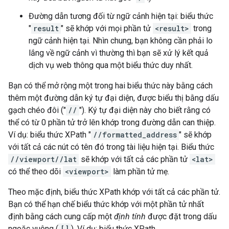
Đường dẫn tương đối từ ngữ cảnh hiện tại: biểu thức
"
result
" sẽ khớp với mọi phần tử
<result>
trong
ngữ cảnh hiện tại. Nhìn chung, bạn không cần phải lo
lắng về ngữ cảnh vì thường thì bạn sẽ xử lý kết quả
dịch vụ web thông qua một biểu thức duy nhất.
Bạn có thể mở rộng một trong hai biểu thức này bằng cách
thêm một đường dẫn ký tự đại diện, được biểu thị bằng dấu
gạch chéo đôi ("
//
"). Ký tự đại diện này cho biết rằng có
thể có từ 0 phần tử trở lên khớp trong đường dẫn can thiệp.
Ví dụ: biểu thức XPath "
//formatted_address
" sẽ khớp
với tất cả các nút có tên đó trong tài liệu hiện tại. Biểu thức
//viewport//lat
sẽ khớp với tất cả các phần tử
<lat>
có thể theo dõi
<viewport>
làm phần tử mẹ.
Theo mặc định, biểu thức XPath khớp với tất cả các phần tử.
Bạn có thể hạn chế biểu thức khớp với một phần tử nhất
định bằng cách cung cấp một
định tính
được đặt trong dấu
ngoặc vuông (
[]
). Ví dụ: biểu thức XPath