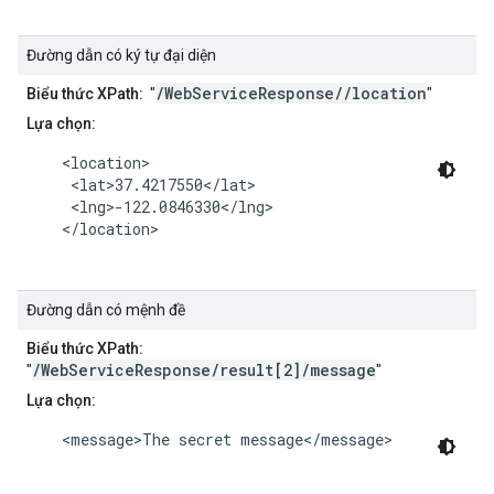
Đường dẫn có ký tự đại diện
/WebServiceResponse//location
Biểu thức XPath:
"
"
Lựa chọn:
    <location>

     <lat>37.4217550</lat>

     <lng>-122.0846330</lng>

    </location>

Đường dẫn có mệnh đề
Biểu thức XPath:
/WebServiceResponse/result[2]/message
"
"
Lựa chọn:
    <message>The secret message</message>
