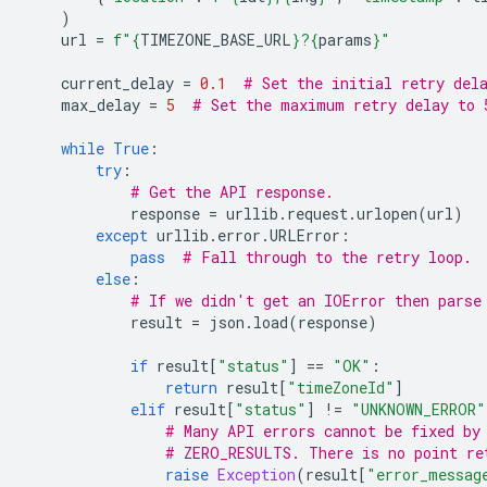
)
url
=
f
"
{
TIMEZONE_BASE_URL
}
?
{
params
}
"
current_delay
=
0.1
# Set the initial retry del
max_delay
=
5
# Set the maximum retry delay to 
while
True
:
try
:
# Get the API response.
response
=
urllib
.
request
.
urlopen
(
url
)
except
urllib
.
error
.
URLError
:
pass
# Fall through to the retry loop.
else
:
# If we didn't get an IOError then parse
result
=
json
.
load
(
response
)
if
result
[
"status"
]
==
"OK"
:
return
result
[
"timeZoneId"
]
elif
result
[
"status"
]
!=
"UNKNOWN_ERROR"
# Many API errors cannot be fixed by
# ZERO_RESULTS. There is no point re
raise
Exception
(
result
[
"error_messag