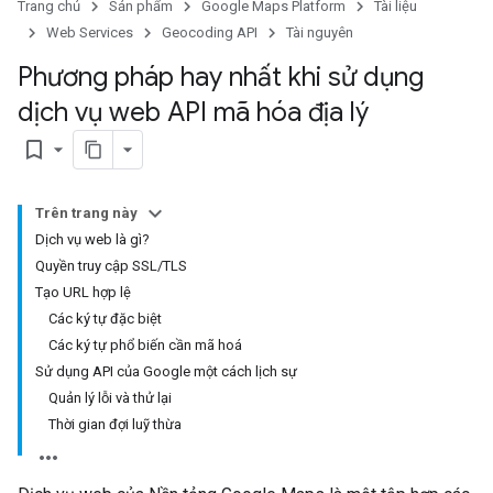
Trang chủ
Sản phẩm
Google Maps Platform
Tài liệu
Web Services
Geocoding API
Tài nguyên
Phương pháp hay nhất khi sử dụng
dịch vụ web API mã hóa địa lý
bookmark_border
Trên trang này
Dịch vụ web là gì?
Quyền truy cập SSL/TLS
Tạo URL hợp lệ
Các ký tự đặc biệt
Các ký tự phổ biến cần mã hoá
Sử dụng API của Google một cách lịch sự
Quản lý lỗi và thử lại
Thời gian đợi luỹ thừa