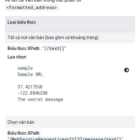
<formatted_address>
.
Loại biểu thức
Tất cả nút văn bản (bao gồm cả khoảng trắng)
//text()
Biểu thức XPath:
"
"
Lựa chọn:
    sample

    Sample XML

    37.4217550

    -122.0846330

    The secret message

Chọn văn bản
Biểu thức XPath:
/WebServiceRequest/result[2]/message/text()
"
"