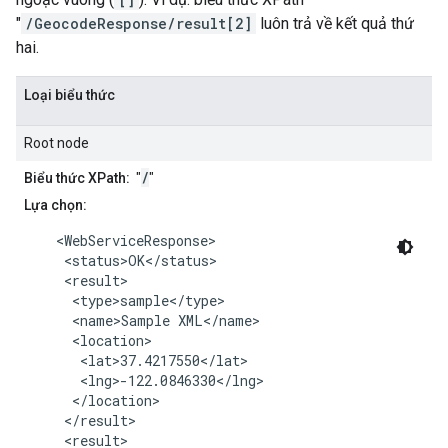
"
/GeocodeResponse/result[2]
luôn trả về kết quả thứ
hai.
Loại biểu thức
Root node
/
Biểu thức XPath:
"
"
Lựa chọn:
    <WebServiceResponse>

     <status>OK</status>

     <result>

      <type>sample</type>

      <name>Sample XML</name>

      <location>

       <lat>37.4217550</lat>

       <lng>-122.0846330</lng>

      </location>

     </result>

     <result>
