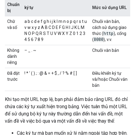
Chuẩn
ký tự
Mức sử dụng URL
bị
Chữ
a b c d e f g h i j k l m n o p q r s t u
Chuỗi văn bản,
và số
v w x y z A B C D E F G H I J K L M
cách sử dụng giao
http
N O P Q R S T U V W X Y Z 0 1 2 3
thức (
), cổng
8080
4 5 6 7 8 9
(
), v.v.
Không
– _ . ~
Chuỗi văn bản
dành
riêng
Đã đặt
! * ' ( ) ; : @ & = + $ , / ? % # [ ]
Điều khiển ký tự
trước
và/hoặc Chuỗi văn
bản
Khi tạo một URL hợp lệ, bạn phải đảm bảo rằng URL đó chỉ
chứa các ký tự xuất hiện trong bảng. Việc tuân thủ một URL
để sử dụng bộ ký tự này thường dẫn đến hai vấn đề, một
vấn đề về việc bỏ qua và một vấn đề về việc thay thế:
Các ký tự mà bạn muốn xử lý nằm ngoài tập hợp trên.