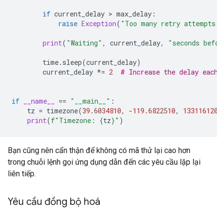
if
current_delay
>
max_delay
:
raise
Exception
(
"Too many retry attempts
print
(
"Waiting"
,
current_delay
,
"seconds bef
time
.
sleep
(
current_delay
)
current_delay
*=
2
# Increase the delay eac
if
__name__
==
"__main__"
:
tz
=
timezone
(
39.6034810
,
-
119.6822510
,
13311612
print
(
f
"Timezone: 
{
tz
}
"
)
Bạn cũng nên cẩn thận để không có mã thử lại cao hơn
trong chuỗi lệnh gọi ứng dụng dẫn đến các yêu cầu lặp lại
liên tiếp.
Yêu cầu đồng bộ hoá