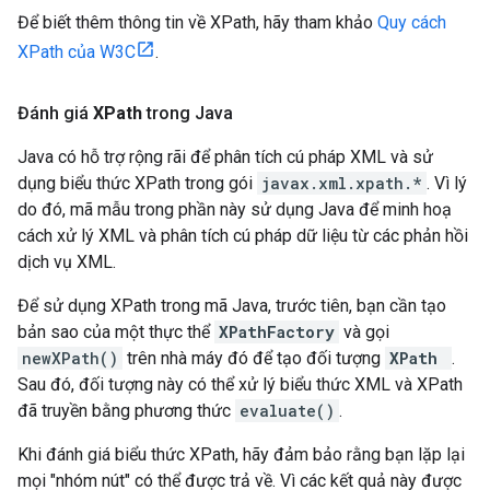
Để biết thêm thông tin về XPath, hãy tham khảo
Quy cách
XPath của W3C
.
Đánh giá
XPath
trong Java
Java có hỗ trợ rộng rãi để phân tích cú pháp XML và sử
dụng biểu thức XPath trong gói
javax.xml.xpath.*
. Vì lý
do đó, mã mẫu trong phần này sử dụng Java để minh hoạ
cách xử lý XML và phân tích cú pháp dữ liệu từ các phản hồi
dịch vụ XML.
Để sử dụng XPath trong mã Java, trước tiên, bạn cần tạo
bản sao của một thực thể
XPathFactory
và gọi
newXPath()
trên nhà máy đó để tạo đối tượng
XPath
.
Sau đó, đối tượng này có thể xử lý biểu thức XML và XPath
đã truyền bằng phương thức
evaluate()
.
Khi đánh giá biểu thức XPath, hãy đảm bảo rằng bạn lặp lại
mọi "nhóm nút" có thể được trả về. Vì các kết quả này được