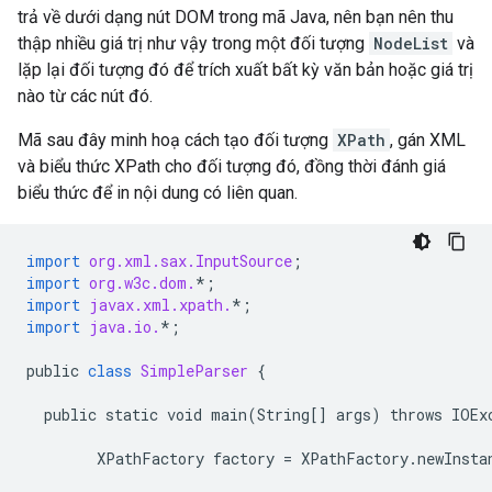
trả về dưới dạng nút DOM trong mã Java, nên bạn nên thu
thập nhiều giá trị như vậy trong một đối tượng
NodeList
và
lặp lại đối tượng đó để trích xuất bất kỳ văn bản hoặc giá trị
nào từ các nút đó.
Mã sau đây minh hoạ cách tạo đối tượng
XPath
, gán XML
và biểu thức XPath cho đối tượng đó, đồng thời đánh giá
biểu thức để in nội dung có liên quan.
import
org.xml.sax.InputSource
;
import
org.w3c.dom.
*
;
import
javax.xml.xpath.
*
;
import
java.io.
*
;
public
class
SimpleParser
{
public
static
void
main
(
String
[]
args
)
throws
IOEx
XPathFactory
factory
=
XPathFactory
.
newInsta