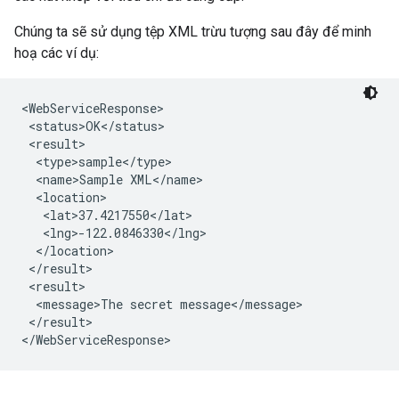
Chúng ta sẽ sử dụng tệp XML trừu tượng sau đây để minh
hoạ các ví dụ:
<WebServiceResponse>

 <status>OK</status>

 <result>

  <type>sample</type>

  <name>Sample XML</name>

  <location>

   <lat>37.4217550</lat>

   <lng>-122.0846330</lng>

  </location>

 </result>

 <result>

  <message>The secret message</message>

 </result>
