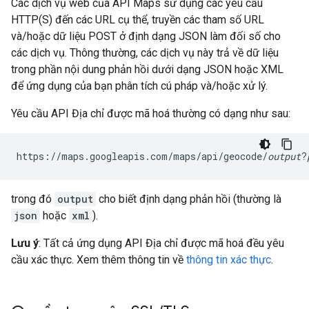
Các dịch vụ web của API Maps sử dụng các yêu cầu
HTTP(S) đến các URL cụ thể, truyền các tham số URL
và/hoặc dữ liệu POST ở định dạng JSON làm đối số cho
các dịch vụ. Thông thường, các dịch vụ này trả về dữ liệu
trong phần nội dung phản hồi dưới dạng JSON hoặc XML
để ứng dụng của bạn phân tích cú pháp và/hoặc xử lý.
Yêu cầu API Địa chỉ được mã hoá thường có dạng như sau:
https://maps.googleapis.com/maps/api/geocode/
output
?
trong đó
output
cho biết định dạng phản hồi (thường là
json
hoặc
xml
).
Lưu ý
: Tất cả ứng dụng API Địa chỉ được mã hoá đều yêu
cầu xác thực. Xem thêm thông tin về
thông tin xác thực
.