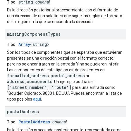
string
Tipo:
optional
Es la dirección posterior al procesamiento, con el formato de
una dirección de una sola línea que sigue las reglas de formato
de la región en la que se encuentra la dirección.
missing
Component
Types
Array
<string>
Tipo:
Son los tipos de componentes que se esperaba que estuvieran
presentes en una dirección postal con el formato correcto,
pero no se encontraron en la entrada Y no se pudieron inferir.
Los componentes de este tipo no están presentes en
formatted_address
postal_address
,
ni
address_components
. Un ejemplo podría ser
['street_number', 'route']
para una entrada como
"Boulder, Colorado, 80301, EE.UU.". Puedes encontrar la lista de
tipos posibles
aquí
.
postal
Address
PostalAddress
Tipo:
optional
Es la dirección procesada posteriormente, representada como