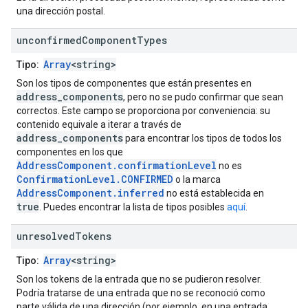
una dirección postal.
unconfirmed
Component
Types
Array
<string>
Tipo:
Son los tipos de componentes que están presentes en
address_components
, pero no se pudo confirmar que sean
correctos. Este campo se proporciona por conveniencia: su
contenido equivale a iterar a través de
address_components
para encontrar los tipos de todos los
componentes en los que
AddressComponent.confirmationLevel
no es
ConfirmationLevel.CONFIRMED
o la marca
AddressComponent.inferred
no está establecida en
true
. Puedes encontrar la lista de tipos posibles
aquí
.
unresolved
Tokens
Array
<string>
Tipo:
Son los tokens de la entrada que no se pudieron resolver.
Podría tratarse de una entrada que no se reconoció como
parte válida de una dirección (por ejemplo, en una entrada