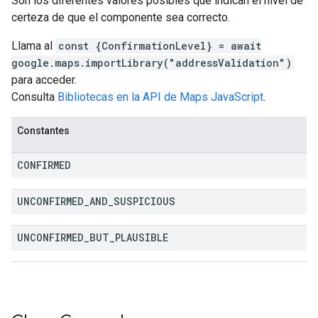
Son los diferentes valores posibles que indican el nivel de
certeza de que el componente sea correcto.
Llama al
const {ConfirmationLevel} = await
google.maps.importLibrary("addressValidation")
para acceder.
Consulta
Bibliotecas en la API de Maps JavaScript
.
Constantes
CONFIRMED
UNCONFIRMED
_
AND
_
SUSPICIOUS
UNCONFIRMED
_
BUT
_
PLAUSIBLE