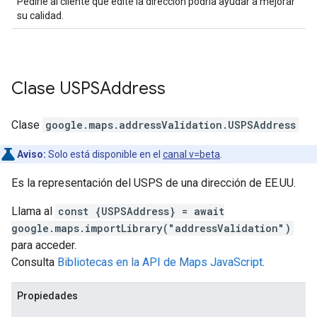
Pedirle al cliente que edite la dirección podría ayudar a mejorar
su calidad.
Clase
USPSAddress
Clase
google.maps.addressValidation
.
USPSAddress
Aviso:
Solo está disponible en el
canal v=beta
.
Es la representación del USPS de una dirección de EE.UU.
Llama al
const {USPSAddress} = await
google.maps.importLibrary("addressValidation")
para acceder.
Consulta
Bibliotecas en la API de Maps JavaScript
.
Propiedades