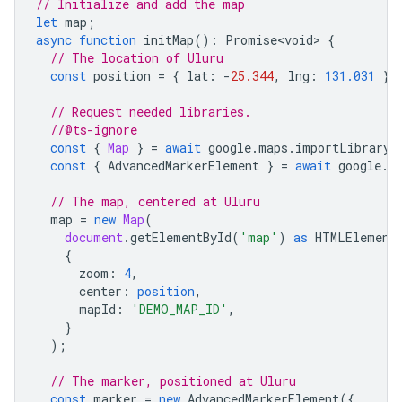
// Initialize and add the map
let
map
;
async
function
initMap
()
:
Promise<void>
{
// The location of Uluru
const
position
=
{
lat
:
-
25.344
,
lng
:
131.031
};
// Request needed libraries.
//@ts-ignore
const
{
Map
}
=
await
google
.
maps
.
importLibrary
(
const
{
AdvancedMarkerElement
}
=
await
google
.
m
// The map, centered at Uluru
map
=
new
Map
(
document
.
getElementById
(
'map'
)
as
HTMLElement
{
zoom
:
4
,
center
:
position
,
mapId
:
'DEMO_MAP_ID'
,
}
);
// The marker, positioned at Uluru
const
marker
=
new
AdvancedMarkerElement
({