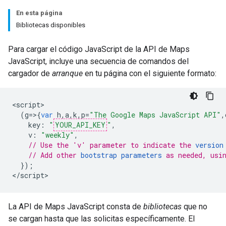
En esta página
Bibliotecas disponibles
Para cargar el código JavaScript de la API de Maps
JavaScript, incluye una secuencia de comandos del
cargador de
arranque
en tu página con el siguiente formato:
<
script
(
g
=>{
var
h
,
a
,
k
,
p
=
"The Google Maps JavaScript API"
,
key
:
"
YOUR_API_KEY
"
,
v
:
"weekly"
,
// Use the 'v' parameter to indicate the 
version
// Add other 
bootstrap parameters
 as needed, usi
});
<
/script
>
La API de Maps JavaScript consta de
bibliotecas
que no
se cargan hasta que las solicitas específicamente. El