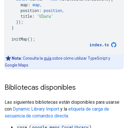
map
:
map
,
position
:
position
,
title
:
'Uluru'
});
}
initMap
();
index
.
ts
Nota:
Consulta la
guía
sobre cómo utilizar TypeScript y
Google Maps.
Bibliotecas disponibles
Las siguientes bibliotecas están disponibles para usarse
con
Dynamic Library Import
y la
etiqueta de carga de
secuencia de comandos directa
:
core
(
google.maps.CoreLibrary
)