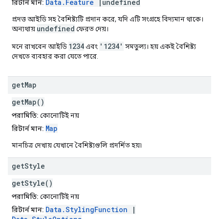
Data.Feature
|undefined
রিটার্ন মান:
প্রদত্ত আইডি সহ বৈশিষ্ট্যটি প্রদান করে, যদি এটি সংগ্রহে বিদ্যমান থাকে।
undefined
অন্যথায়
ফেরত দেয়।
1234
'1234'
মনে রাখবেন আইডি
এবং
সমতুল্য। হয় একই বৈশিষ্ট্য
দেখতে ব্যবহার করা যেতে পারে.
get
Map
getMap()
পরামিতি:
কোনোটিই নয়
Map
রিটার্ন মান:
মানচিত্র দেখায় যেখানে বৈশিষ্ট্যগুলি প্রদর্শিত হয়৷
get
Style
getStyle()
পরামিতি:
কোনোটিই নয়
Data.StylingFunction
|
রিটার্ন মান: