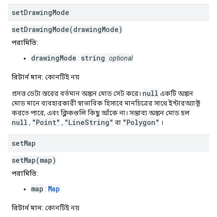
set
Drawing
Mode
setDrawingMode(drawingMode)
পরামিতি:
drawingMode
string
:
optional
রিটার্ন মান:
কোনটিই নয়
null
প্রদত্ত ডেটা স্তরের বর্তমান অঙ্কন মোড সেট করে।
একটি অঙ্কন
মোড মানে ব্যবহারকারী স্বাভাবিক হিসাবে মানচিত্রের সাথে ইন্টারঅ্যাক্ট
করতে পারে, এবং ক্লিকগুলি কিছু আঁকে না। সম্ভাব্য অঙ্কন মোড হল
null
"Point"
"LineString"
"Polygon"
,
,
বা
।
set
Map
setMap(map)
পরামিতি:
map
Map
:
রিটার্ন মান:
কোনটিই নয়