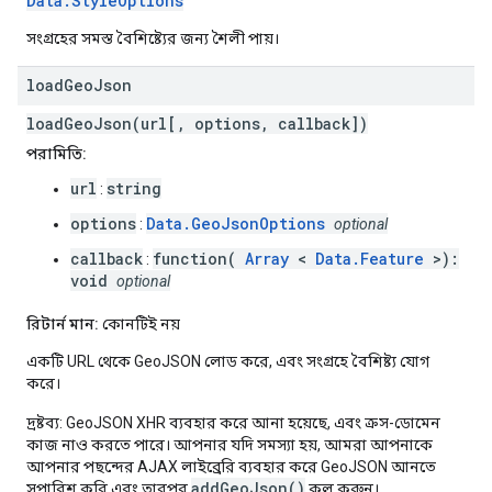
Data.StyleOptions
সংগ্রহের সমস্ত বৈশিষ্ট্যের জন্য শৈলী পায়।
load
Geo
Json
loadGeoJson(url[, options, callback])
পরামিতি:
url
string
:
options
Data.GeoJsonOptions
:
optional
callback
function(
Array
<
Data.Feature
>):
:
void
optional
রিটার্ন মান:
কোনটিই নয়
একটি URL থেকে GeoJSON লোড করে, এবং সংগ্রহে বৈশিষ্ট্য যোগ
করে।
দ্রষ্টব্য: GeoJSON XHR ব্যবহার করে আনা হয়েছে, এবং ক্রস-ডোমেন
কাজ নাও করতে পারে। আপনার যদি সমস্যা হয়, আমরা আপনাকে
আপনার পছন্দের AJAX লাইব্রেরি ব্যবহার করে GeoJSON আনতে
addGeoJson()
সুপারিশ করি এবং তারপর
কল করুন।