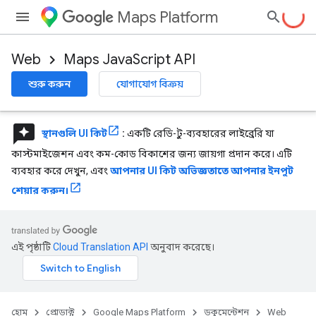
Maps Platform
Web
Maps JavaScript API
শুরু করুন
যোগাযোগ বিক্রয়
reviews
স্থানগুলি UI কিট
:
একটি রেডি-টু-ব্যবহারের লাইব্রেরি যা
কাস্টমাইজেশন এবং কম-কোড বিকাশের জন্য জায়গা প্রদান করে। এটি
ব্যবহার করে দেখুন, এবং
আপনার UI কিট অভিজ্ঞতাতে আপনার ইনপুট
শেয়ার করুন।
এই পৃষ্ঠাটি
Cloud Translation API
অনুবাদ করেছে।
হোম
প্রোডাক্ট
Google Maps Platform
ডকুমেন্টেশন
Web