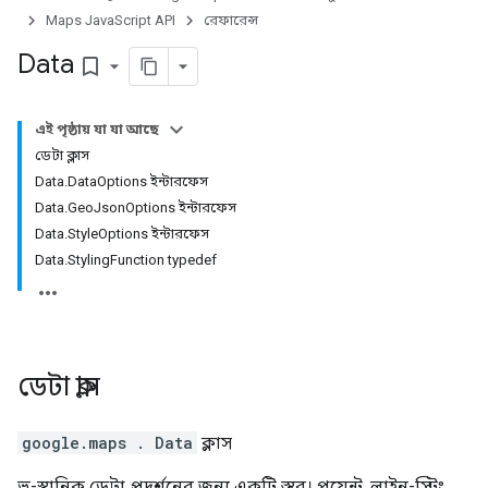
Maps JavaScript API
রেফারেন্স
Data
bookmark_border
এই পৃষ্ঠায় যা যা আছে
ডেটা ক্লাস
Data.DataOptions ইন্টারফেস
Data.GeoJsonOptions ইন্টারফেস
Data.StyleOptions ইন্টারফেস
Data.StylingFunction typedef
ডেটা
ক্লাস
google.maps
.
Data
ক্লাস
ভূ-স্থানিক ডেটা প্রদর্শনের জন্য একটি স্তর। পয়েন্ট, লাইন-স্ট্রিং