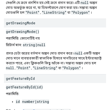
null
সেগুলি যে ক্রমে প্রদর্শিত হয় সেই ক্রমে প্রদান করে৷ এটি
অঙ্কন
মোড অন্তর্ভুক্ত করে না, যা ডিফল্টরূপে যোগ করা হয়। সম্ভাব্য অঙ্কন
"Point"
"LineString"
"Polygon"
মোডগুলি হল
,
বা
।
get
Drawing
Mode
getDrawingMode()
পরামিতি:
কোনোটিই নয়
string|null
রিটার্ন মান:
null
প্রদত্ত ডেটা স্তরের বর্তমান অঙ্কন মোড প্রদান করে।
একটি অঙ্কন
মোড মানে ব্যবহারকারী স্বাভাবিক হিসাবে মানচিত্রের সাথে ইন্টারঅ্যাক্ট
করতে পারে, এবং ক্লিকগুলি কিছু আঁকে না। সম্ভাব্য অঙ্কন মোড হল
null
"Point"
"LineString"
"Polygon"
,
,
বা
।
get
Feature
By
Id
getFeatureById(id)
পরামিতি:
id
number|string
: