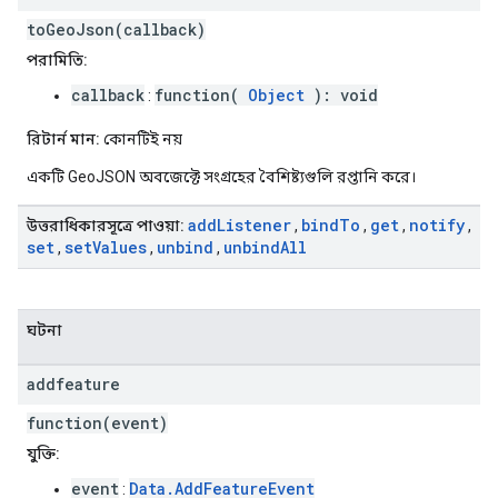
toGeoJson(callback)
পরামিতি:
callback
function(
Object
): void
:
রিটার্ন মান:
কোনটিই নয়
একটি GeoJSON অবজেক্টে সংগ্রহের বৈশিষ্ট্যগুলি রপ্তানি করে।
add
Listener
bind
To
get
notify
উত্তরাধিকারসূত্রে পাওয়া:
,
,
,
,
set
set
Values
unbind
unbind
All
,
​​,
,
ঘটনা
addfeature
function(event)
যুক্তি:
event
Data.AddFeatureEvent
: