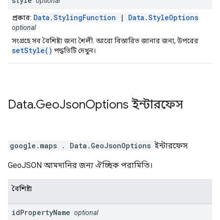
style
optional
Data.StylingFunction
|
Data.StyleOptions
প্রকার:
optional
সংগ্রহে সব বৈশিষ্ট্য জন্য শৈলী. আরো বিস্তারিত জানার জন্য, উপরের
setStyle()
পদ্ধতিটি দেখুন।
Data
.
Geo
Json
Options
ইন্টারফেস
google.maps
.
Data.GeoJsonOptions
ইন্টারফেস
GeoJSON আমদানির জন্য ঐচ্ছিক পরামিতি।
বৈশিষ্ট্য
id
Property
Name
optional