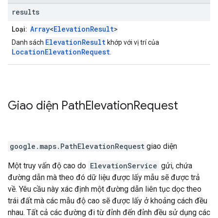
results
Array
<
ElevationResult
>
Loại:
ElevationResult
Danh sách
khớp với vị trí của
LocationElevationRequest
.
Giao diện
Path
Elevation
Request
google.maps
.
PathElevationRequest
giao diện
Một truy vấn độ cao do
ElevationService
gửi, chứa
đường dẫn mà theo đó dữ liệu được lấy mẫu sẽ được trả
về. Yêu cầu này xác định một đường dẫn liên tục dọc theo
trái đất mà các mẫu độ cao sẽ được lấy ở khoảng cách đều
nhau. Tất cả các đường đi từ đỉnh đến đỉnh đều sử dụng các