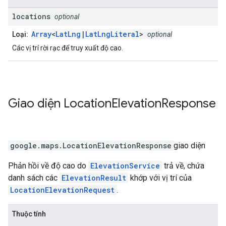
locations
optional
Array
<
LatLng
|
LatLngLiteral
>
Loại:
optional
Các vị trí rời rạc để truy xuất độ cao.
Giao diện
Location
Elevation
Response
google.maps
.
LocationElevationResponse
giao diện
Phản hồi về độ cao do
ElevationService
trả về, chứa
danh sách các
ElevationResult
khớp với vị trí của
LocationElevationRequest
.
Thuộc tính