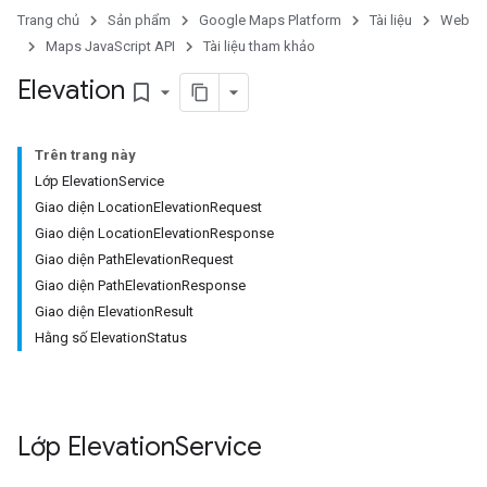
Trang chủ
Sản phẩm
Google Maps Platform
Tài liệu
Web
Maps JavaScript API
Tài liệu tham khảo
Elevation
bookmark_border
Trên trang này
Lớp ElevationService
Giao diện LocationElevationRequest
Giao diện LocationElevationResponse
Giao diện PathElevationRequest
Giao diện PathElevationResponse
Giao diện ElevationResult
Hằng số ElevationStatus
Lớp
Elevation
Service