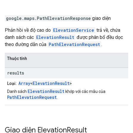
google.maps
.
PathElevationResponse
giao diện
Phản hồi về độ cao do
ElevationService
trả về, chứa
danh sách các
ElevationResult
được phân bổ đều dọc
theo đường dẫn của
PathElevationRequest
.
Thuộc tính
results
Array
<
ElevationResult
>
Loại:
ElevationResult
Danh sách
khớp với các mẫu của
PathElevationRequest
.
Giao diện
Elevation
Result