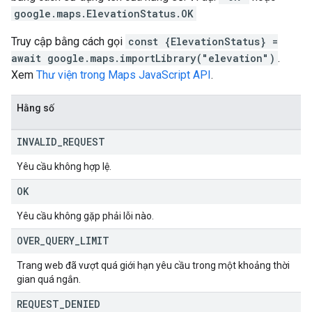
google.maps.ElevationStatus.OK
Truy cập bằng cách gọi
const {ElevationStatus} =
await google.maps.importLibrary("elevation")
.
Xem
Thư viện trong Maps JavaScript API
.
Hằng số
INVALID
_
REQUEST
Yêu cầu không hợp lệ.
OK
Yêu cầu không gặp phải lỗi nào.
OVER
_
QUERY
_
LIMIT
Trang web đã vượt quá giới hạn yêu cầu trong một khoảng thời
gian quá ngắn.
REQUEST
_
DENIED