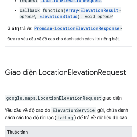
request
LocationElevationRequest
:
callback
function(
Array
<
ElevationResult
>
:
,
ElevationStatus
): void
optional
optional
Promise
<
LocationElevationResponse
>
Giá trị trả về:
Đưa ra yêu cầu về độ cao cho danh sách các vị trí riêng biệt.
Giao diện
Location
Elevation
Request
google.maps
.
LocationElevationRequest
giao diện
Yêu cầu về độ cao do
ElevationService
gửi, chứa danh
sách các toạ độ rời rạc (
LatLng
) để trả về dữ liệu độ cao.
Thuộc tính