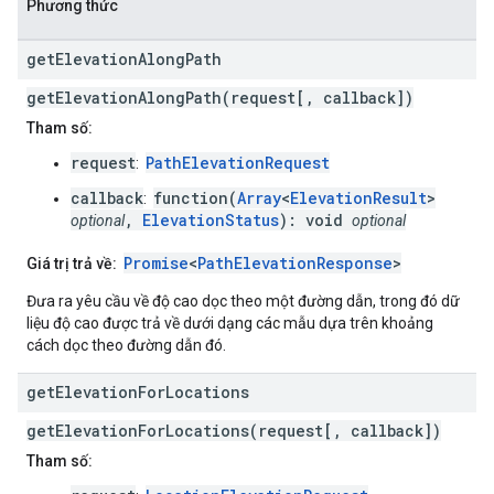
Phương thức
get
Elevation
Along
Path
getElevationAlongPath(request[, callback])
Tham số:
request
PathElevationRequest
:
callback
function(
Array
<
ElevationResult
>
:
,
ElevationStatus
): void
optional
optional
Promise
<
PathElevationResponse
>
Giá trị trả về:
Đưa ra yêu cầu về độ cao dọc theo một đường dẫn, trong đó dữ
liệu độ cao được trả về dưới dạng các mẫu dựa trên khoảng
cách dọc theo đường dẫn đó.
get
Elevation
For
Locations
getElevationForLocations(request[, callback])
Tham số: