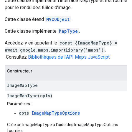
Cette classe implémente l'interface MapType et est fournie
pour le rendu des tuiles d'image.
Cette classe étend
MVCObject
.
Cette classe implémente
MapType
.
Accédez-y en appelant le
const {ImageMapType} =
await google.maps.importLibrary("maps")
.
Consultez
Bibliothèques de l'API Maps JavaScript
.
Constructeur
Image
Map
Type
ImageMapType(opts)
Paramètres
:
opts
ImageMapTypeOptions
:
Crée un ImageMapType à l'aide des ImageMapTypeOptions
fournies.