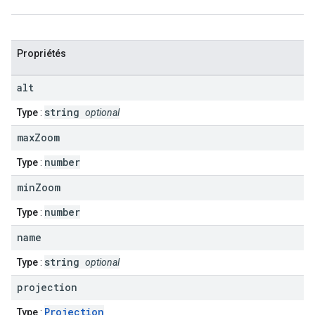
Propriétés
alt
string
Type
:
optional
max
Zoom
number
Type
:
min
Zoom
number
Type
:
name
string
Type
:
optional
projection
Projection
Type
: