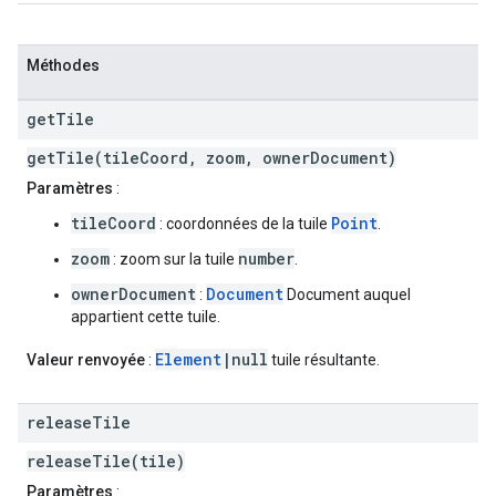
Méthodes
get
Tile
getTile(tileCoord, zoom, ownerDocument)
Paramètres
:
tileCoord
Point
: coordonnées de la tuile
.
zoom
number
: zoom sur la tuile
.
ownerDocument
Document
:
Document auquel
appartient cette tuile.
Element
|null
Valeur renvoyée
:
tuile résultante.
release
Tile
releaseTile(tile)
Paramètres
: