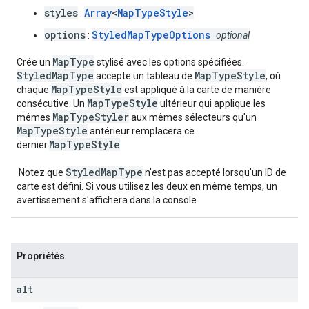
styles
Array
<
MapTypeStyle
>
:
options
StyledMapTypeOptions
:
optional
MapType
Crée un
stylisé avec les options spécifiées.
StyledMapType
MapTypeStyle
accepte un tableau de
, où
MapTypeStyle
chaque
est appliqué à la carte de manière
MapTypeStyle
consécutive. Un
ultérieur qui applique les
MapTypeStyler
mêmes
aux mêmes sélecteurs qu'un
MapTypeStyle
antérieur remplacera ce
MapTypeStyle
dernier.
StyledMapType
Notez que
n'est pas accepté lorsqu'un ID de
carte est défini. Si vous utilisez les deux en même temps, un
avertissement s'affichera dans la console.
Propriétés
alt