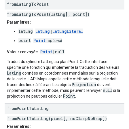
from
Lat
Lng
To
Point
fromLatLngToPoint(latLng[, point])
Paramètres
:
latLng
LatLng
|
LatLngLiteral
:
point
Point
:
optional
Point
|null
Valeur renvoyée
:
Traduit du cylindre LatLng au plan Point. Cette interface
spécifie une fonction qui implémente la traduction des valeurs
LatLng
données en coordonnées mondiales sur la projection
de la carte. L'API Maps appelle cette méthode lorsqu'elle doit
Projection
tracer des lieux à l'écran. Les objets
doivent
null
implémenter cette méthode, mais peuvent renvoyer
si la
Point
projection ne peut pas calculer
.
from
Point
To
Lat
Lng
fromPointToLatLng(pixel[, noClampNoWrap])
Paramètres
: