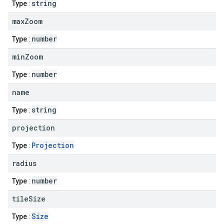
string
Type
:
max
Zoom
number
Type
:
min
Zoom
number
Type
:
name
string
Type
:
projection
Projection
Type
:
radius
number
Type
:
tile
Size
Size
Type
: