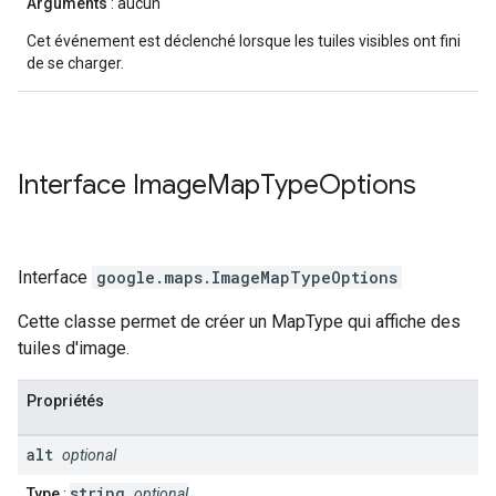
Arguments
: aucun
Cet événement est déclenché lorsque les tuiles visibles ont fini
de se charger.
Interface
Image
Map
Type
Options
Interface
google.maps
.
ImageMapTypeOptions
Cette classe permet de créer un MapType qui affiche des
tuiles d'image.
Propriétés
alt
optional
string
Type
:
optional