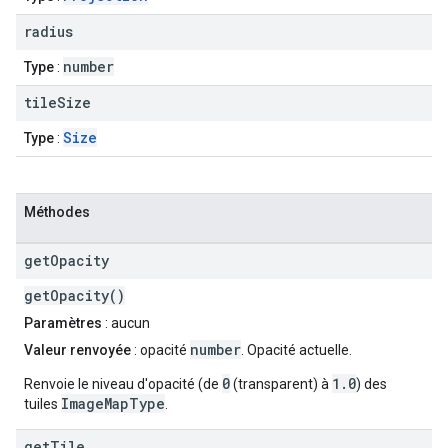
radius
number
Type
:
tile
Size
Size
Type
:
Méthodes
get
Opacity
getOpacity()
Paramètres
: aucun
number
Valeur renvoyée
: opacité
. Opacité actuelle.
0
1.0
Renvoie le niveau d'opacité (de
(transparent) à
) des
ImageMapType
tuiles
.
get
Tile