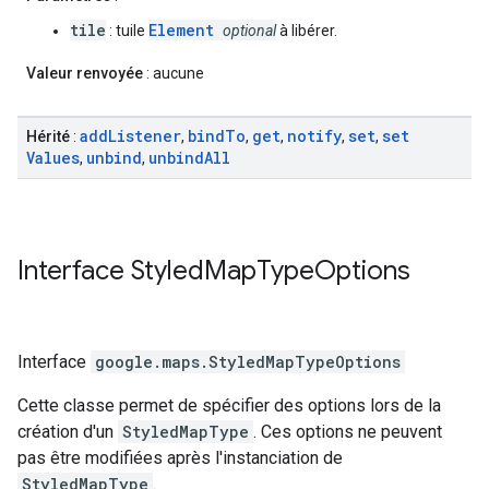
tile
Element
: tuile
optional
à libérer.
Valeur renvoyée
: aucune
add
Listener
bind
To
get
notify
set
set
Hérité
:
,
,
,
,
,
Values
unbind
unbind
All
,
,
Interface
Styled
Map
Type
Options
Interface
google.maps
.
StyledMapTypeOptions
Cette classe permet de spécifier des options lors de la
création d'un
StyledMapType
. Ces options ne peuvent
pas être modifiées après l'instanciation de
StyledMapType
.