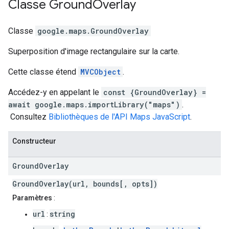
Classe
Ground
Overlay
Classe
google.maps
.
GroundOverlay
Superposition d'image rectangulaire sur la carte.
Cette classe étend
MVCObject
.
Accédez-y en appelant le
const {GroundOverlay} =
await google.maps.importLibrary("maps")
.
Consultez
Bibliothèques de l'API Maps JavaScript
.
Constructeur
Ground
Overlay
GroundOverlay(url, bounds[, opts])
Paramètres
:
url
string
: