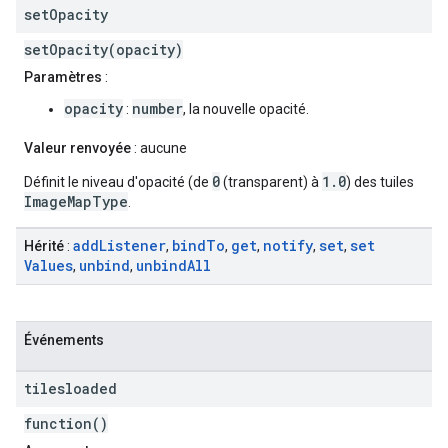
set
Opacity
setOpacity(opacity)
Paramètres
:
opacity
number
:
, la nouvelle opacité.
Valeur renvoyée
: aucune
0
1.0
Définit le niveau d'opacité (de
(transparent) à
) des tuiles
ImageMapType
.
add
Listener
bind
To
get
notify
set
set
Hérité
:
,
,
,
,
,
Values
unbind
unbind
All
,
,
Événements
tilesloaded
function()