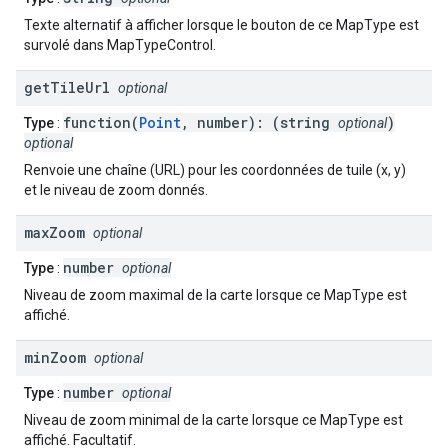
Texte alternatif à afficher lorsque le bouton de ce MapType est
survolé dans MapTypeControl.
get
Tile
Url
optional
function(
Point
, number): (string
)
Type
:
optional
optional
Renvoie une chaîne (URL) pour les coordonnées de tuile (x, y)
et le niveau de zoom donnés.
max
Zoom
optional
number
Type
:
optional
Niveau de zoom maximal de la carte lorsque ce MapType est
affiché.
min
Zoom
optional
number
Type
:
optional
Niveau de zoom minimal de la carte lorsque ce MapType est
affiché. Facultatif.