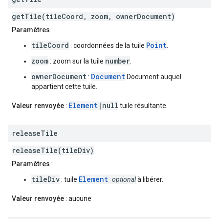
getTile(tileCoord, zoom, ownerDocument)
Paramètres
:
tileCoord
Point
: coordonnées de la tuile
.
zoom
number
: zoom sur la tuile
.
ownerDocument
Document
:
Document auquel
appartient cette tuile.
Element
|null
Valeur renvoyée
:
tuile résultante.
release
Tile
releaseTile(tileDiv)
Paramètres
:
tileDiv
Element
: tuile
optional
à libérer.
Valeur renvoyée
: aucune