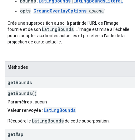
bounds
LatLngBounds
|
LatLngBoundsLiteral
:
opts
GroundOverlayOptions
:
optional
Crée une superposition au sol à partir de l'URL de l'image
LatLngBounds
fournie et de son
. L'image est mise à l'échelle
pour s'adapter aux limites actuelles et projetée à l'aide de la
projection de carte actuelle.
Méthodes
get
Bounds
getBounds()
Paramètres
: aucun
LatLngBounds
Valeur renvoyée
:
LatLngBounds
Récupère le
de cette superposition.
get
Map