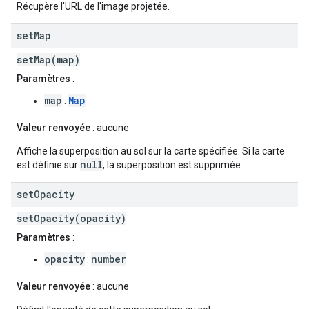
Récupère l'URL de l'image projetée.
set
Map
setMap(map)
Paramètres
:
map
Map
:
Valeur renvoyée
: aucune
Affiche la superposition au sol sur la carte spécifiée. Si la carte
null
est définie sur
, la superposition est supprimée.
set
Opacity
setOpacity(opacity)
Paramètres
:
opacity
number
:
Valeur renvoyée
: aucune