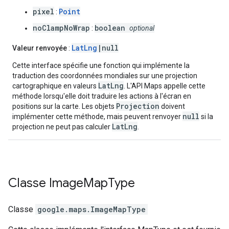
pixel
Point
:
noClampNoWrap
boolean
:
optional
LatLng
|null
Valeur renvoyée
:
Cette interface spécifie une fonction qui implémente la
traduction des coordonnées mondiales sur une projection
LatLng
cartographique en valeurs
. L'API Maps appelle cette
méthode lorsqu'elle doit traduire les actions à l'écran en
Projection
positions sur la carte. Les objets
doivent
null
implémenter cette méthode, mais peuvent renvoyer
si la
LatLng
projection ne peut pas calculer
.
Classe
Image
Map
Type
Classe
google.maps
.
ImageMapType