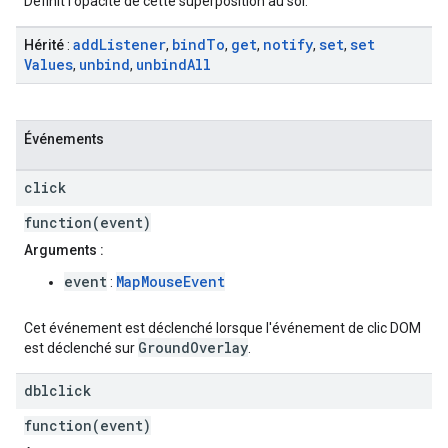
Définit l'opacité de cette superposition au sol.
add
Listener
bind
To
get
notify
set
set
Hérité
:
,
,
,
,
,
Values
unbind
unbind
All
,
,
Événements
click
function(event)
Arguments :
event
MapMouseEvent
:
Cet événement est déclenché lorsque l'événement de clic DOM
GroundOverlay
est déclenché sur
.
dblclick
function(event)