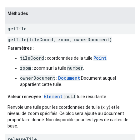
Méthodes
get
Tile
getTile(tileCoord, zoom, ownerDocument)
Paramètres
:
tileCoord
Point
: coordonnées de la tuile
.
zoom
number
: zoom sur la tuile
.
ownerDocument
Document
:
Document auquel
appartient cette tuile.
Element
|null
Valeur renvoyée
:
tuile résultante.
Renvoie une tuile pour les coordonnées de tuile (x, y) et le
niveau de zoom spécifiés. Ce bloc sera ajouté au document
propriétaire donné. Non disponible pour les types de cartes de
base.
release
Tile