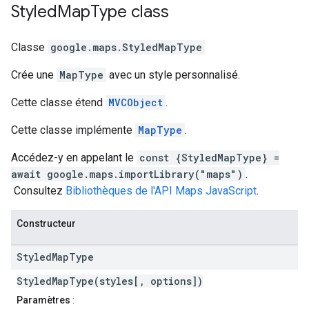
Styled
Map
Type
class
Classe
google.maps
.
StyledMapType
Crée une
MapType
avec un style personnalisé.
Cette classe étend
MVCObject
.
Cette classe implémente
MapType
.
Accédez-y en appelant le
const {StyledMapType} =
await google.maps.importLibrary("maps")
.
Consultez
Bibliothèques de l'API Maps JavaScript
.
Constructeur
Styled
Map
Type
StyledMapType(styles[, options])
Paramètres
: