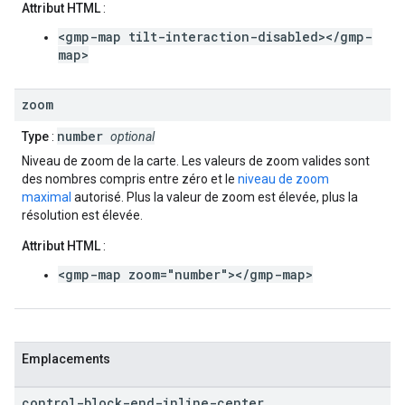
Attribut HTML
:
<gmp-map tilt-interaction-disabled></gmp-
map>
zoom
number
Type
:
optional
Niveau de zoom de la carte. Les valeurs de zoom valides sont
des nombres compris entre zéro et le
niveau de zoom
maximal
autorisé. Plus la valeur de zoom est élevée, plus la
résolution est élevée.
Attribut HTML
:
<gmp-map zoom="number"></gmp-map>
Emplacements
control-block-end-inline-center