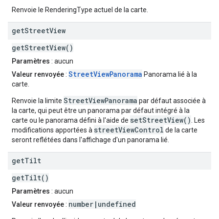
Renvoie le RenderingType actuel de la carte.
get
Street
View
getStreetView()
Paramètres
: aucun
StreetViewPanorama
Valeur renvoyée
:
Panorama lié à la
carte.
StreetViewPanorama
Renvoie la limite
par défaut associée à
la carte, qui peut être un panorama par défaut intégré à la
setStreetView()
carte ou le panorama défini à l'aide de
. Les
streetViewControl
modifications apportées à
de la carte
seront reflétées dans l'affichage d'un panorama lié.
get
Tilt
getTilt()
Paramètres
: aucun
number|undefined
Valeur renvoyée
: