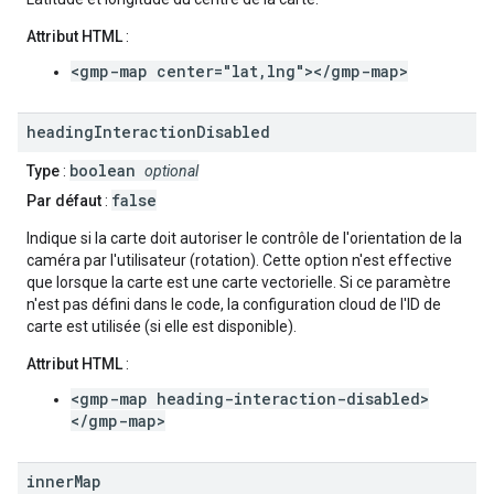
Attribut HTML
:
<gmp-map center="lat,lng"></gmp-map>
heading
Interaction
Disabled
boolean
Type
:
optional
false
Par défaut
:
Indique si la carte doit autoriser le contrôle de l'orientation de la
caméra par l'utilisateur (rotation). Cette option n'est effective
que lorsque la carte est une carte vectorielle. Si ce paramètre
n'est pas défini dans le code, la configuration cloud de l'ID de
carte est utilisée (si elle est disponible).
Attribut HTML
:
<gmp-map heading-interaction-disabled>
</gmp-map>
inner
Map