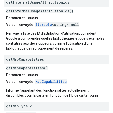
get
Internal
Usage
Attribution
Ids
getInternalUsageAttributionIds()
Paramètres
: aucun
Iterable
<string>|null
Valeur renvoyée
:
Renvoie la liste des ID d'attribution d'utilisation, qui aident
Google à comprendre quelles bibliothèques et quels exemples
sont utiles aux développeurs, comme l'utilisation d'une
bibliothèque de regroupement de repères.
get
Map
Capabilities
getMapCapabilities()
Paramètres
: aucun
MapCapabilities
Valeur renvoyée
:
Informe l'appelant des fonctionnalités actuellement
disponibles pour la carte en fonction de l'ID de carte fourni.
get
Map
Type
Id