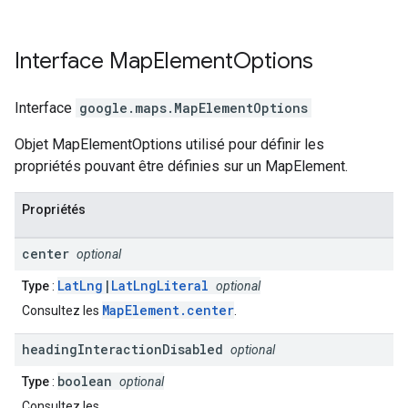
Interface
Map
Element
Options
Interface
google.maps
.
MapElementOptions
Objet MapElementOptions utilisé pour définir les
propriétés pouvant être définies sur un MapElement.
Propriétés
center
optional
LatLng
|
LatLngLiteral
Type
:
optional
MapElement.center
Consultez les
.
heading
Interaction
Disabled
optional
boolean
Type
:
optional
Consultez les