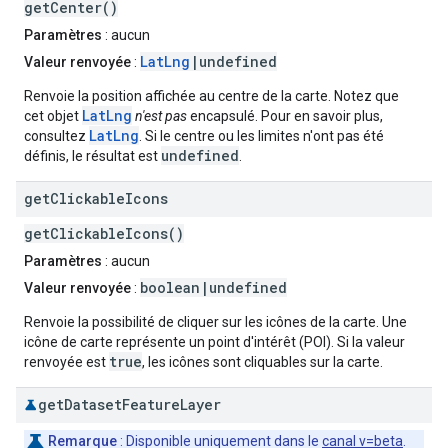
getCenter()
Paramètres
: aucun
LatLng
|undefined
Valeur renvoyée
:
Renvoie la position affichée au centre de la carte. Notez que
LatLng
cet objet
n'est pas
encapsulé. Pour en savoir plus,
LatLng
consultez
. Si le centre ou les limites n'ont pas été
undefined
définis, le résultat est
.
get
Clickable
Icons
getClickableIcons()
Paramètres
: aucun
boolean|undefined
Valeur renvoyée
:
Renvoie la possibilité de cliquer sur les icônes de la carte. Une
icône de carte représente un point d'intérêt (POI). Si la valeur
true
renvoyée est
, les icônes sont cliquables sur la carte.
get
Dataset
Feature
Layer
Remarque
: Disponible uniquement dans le
canal v=beta
.