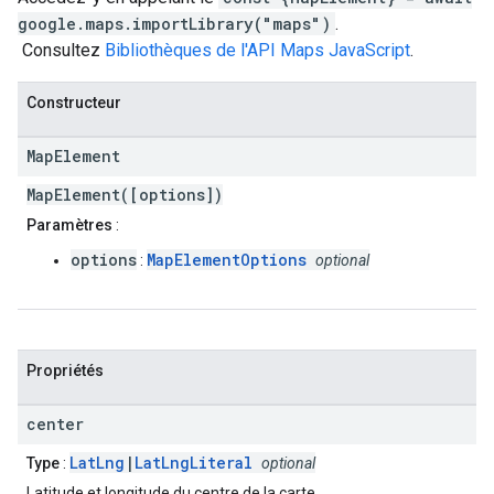
google.maps.importLibrary("maps")
.
Consultez
Bibliothèques de l'API Maps JavaScript
.
Constructeur
Map
Element
MapElement([options])
Paramètres
:
options
MapElementOptions
:
optional
Propriétés
center
LatLng
|
LatLngLiteral
Type
:
optional
Latitude et longitude du centre de la carte.