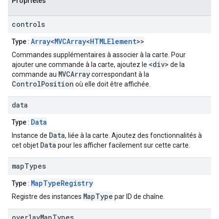
Propriétés
controls
Array
<
MVCArray
<
HTMLElement
>>
Type
:
Commandes supplémentaires à associer à la carte. Pour
<div>
ajouter une commande à la carte, ajoutez le
de la
MVCArray
commande au
correspondant à la
ControlPosition
où elle doit être affichée.
data
Data
Type
:
Data
Instance de
, liée à la carte. Ajoutez des fonctionnalités à
Data
cet objet
pour les afficher facilement sur cette carte.
map
Types
MapTypeRegistry
Type
:
MapType
Registre des instances
par ID de chaîne.
overlay
Map
Types