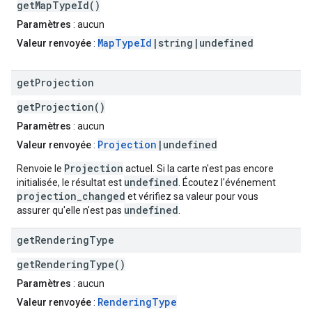
getMapTypeId()
Paramètres
: aucun
MapTypeId
|string|undefined
Valeur renvoyée
:
get
Projection
getProjection()
Paramètres
: aucun
Projection
|undefined
Valeur renvoyée
:
Projection
Renvoie le
actuel. Si la carte n'est pas encore
undefined
initialisée, le résultat est
. Écoutez l'événement
projection_changed
et vérifiez sa valeur pour vous
undefined
assurer qu'elle n'est pas
.
get
Rendering
Type
getRenderingType()
Paramètres
: aucun
RenderingType
Valeur renvoyée
: