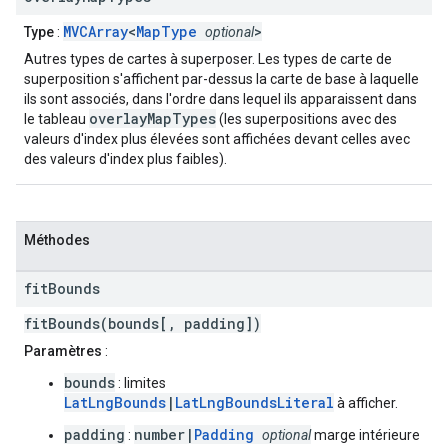
MVCArray
<
MapType
>
Type
:
optional
Autres types de cartes à superposer. Les types de carte de
superposition s'affichent par-dessus la carte de base à laquelle
ils sont associés, dans l'ordre dans lequel ils apparaissent dans
overlayMapTypes
le tableau
(les superpositions avec des
valeurs d'index plus élevées sont affichées devant celles avec
des valeurs d'index plus faibles).
Méthodes
fit
Bounds
fitBounds(bounds[, padding])
Paramètres
:
bounds
: limites
LatLngBounds
|
LatLngBoundsLiteral
à afficher.
padding
number|
Padding
:
optional
marge intérieure