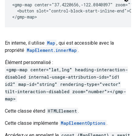
<gmp-map center="37.4220656,-122.0840897" zoom="1
  <button slot="control-block-start-inline-end">Cu
</gmp-map>
En interne, il utilise
Map
, qui est accessible avec la
propriété
MapElement.innerMap
.
Élément personnalisé :
<gmp-map center="lat,lng" heading-interaction-
disabled internal-usage-attribution-ids="id1
id2" map-id="string" rendering-type="vector"
tilt-interaction-disabled zoom="number"></gmp-
map>
Cette classe étend
HTMLElement
.
Cette classe implémente
MapElementOptions
.
Accédez-y en appelant le
const {MapElement} = await