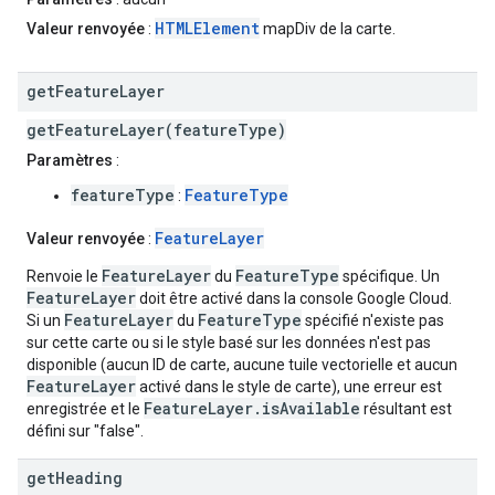
HTMLElement
Valeur renvoyée
:
mapDiv de la carte.
get
Feature
Layer
getFeatureLayer(featureType)
Paramètres
:
featureType
FeatureType
:
FeatureLayer
Valeur renvoyée
:
FeatureLayer
FeatureType
Renvoie le
du
spécifique. Un
FeatureLayer
doit être activé dans la console Google Cloud.
FeatureLayer
FeatureType
Si un
du
spécifié n'existe pas
sur cette carte ou si le style basé sur les données n'est pas
disponible (aucun ID de carte, aucune tuile vectorielle et aucun
FeatureLayer
activé dans le style de carte), une erreur est
FeatureLayer.isAvailable
enregistrée et le
résultant est
défini sur "false".
get
Heading