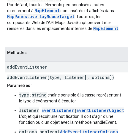
Par défaut, tous les éléments personnalisés ajoutés
MapElement
directement à
sont insérés et affichés dans
MapPanes.overlayMouseTarget
. Toutefois, les
composants Web de l'API Maps JavaScript peuvent être
MapElement
réinsérés dans les emplacements internes de
.
Méthodes
add
Event
Listener
addEventListener(type, listener[, options])
Paramètres
:
type
string
:
chaîne sensible à la casse représentant
le type d'événement à écouter.
listener
EventListener
|
EventListenerObject
:
L'objet qui reçoit une notification. Il doit s'agir d'une
fonction ou d'un objet avec la méthode handleEvent.
options
boolean|
AddEventListenerOptions
: