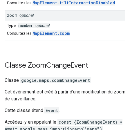
MapElement.tiltInteractionDisabled
Consultez les
.
zoom
optional
number
Type
:
optional
MapElement.zoom
Consultez les
.
Classe
Zoom
Change
Event
Classe
google.maps
.
ZoomChangeEvent
Cet événement est créé à partir d'une modification du zoom
de surveillance.
Cette classe étend
Event
.
Accédez-y en appelant le
const {ZoomChangeEvent} =
await google.maps.importLibrary("maps")
.