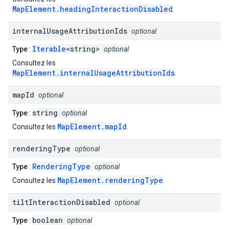
MapElement.headingInteractionDisabled
.
internal
Usage
Attribution
Ids
optional
Iterable
<string>
Type
:
optional
Consultez les
MapElement.internalUsageAttributionIds
.
map
Id
optional
string
Type
:
optional
MapElement.mapId
Consultez les
.
rendering
Type
optional
RenderingType
Type
:
optional
MapElement.renderingType
Consultez les
.
tilt
Interaction
Disabled
optional
boolean
Type
:
optional