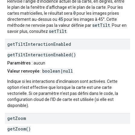
Renvoie l'angle d'incidence actuel de la carte, en degrés, entre
le plan de la fenêtre d'affichage et le plan de la carte. Pour les
0
cartes matricielles, le résultat sera
pour les images prises
45
directement au-dessus ou
pour les images à 45°. Cette
setTilt
méthode ne renvoie pas la valeur définie par
. Pour en
setTilt
savoir plus, consultez
.
get
Tilt
Interaction
Enabled
getTiltInteractionEnabled()
Paramètres
: aucun
boolean|null
Valeur renvoyée
:
Indique si les interactions d'inclinaison sont activées. Cette
option n'est effective que lorsque la carte est une carte
vectorielle. Si ce paramètre n'est pas défini dans le code, la
configuration cloud de l'ID de carte est utilisée (si elle est
disponible).
get
Zoom
getZoom()