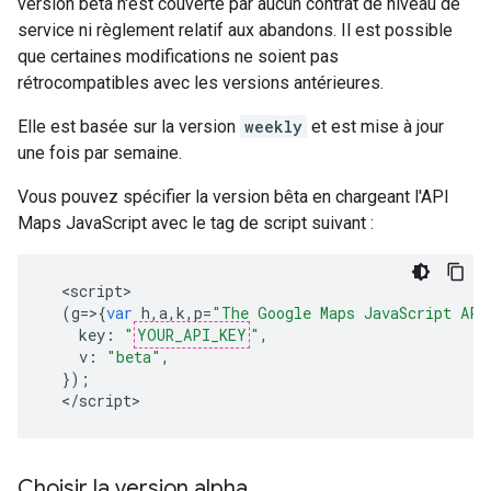
version bêta n'est couverte par aucun contrat de niveau de
service ni règlement relatif aux abandons. Il est possible
que certaines modifications ne soient pas
rétrocompatibles avec les versions antérieures.
Elle est basée sur la version
weekly
et est mise à jour
une fois par semaine.
Vous pouvez spécifier la version bêta en chargeant l'API
Maps JavaScript avec le tag de script suivant :
<
script
(
g
=>{
var
h
,
a
,
k
,
p
=
"The Google Maps JavaScript API
key
:
"
YOUR_API_KEY
"
,
v
:
"beta"
,
});
<
/script
>
Choisir la version alpha