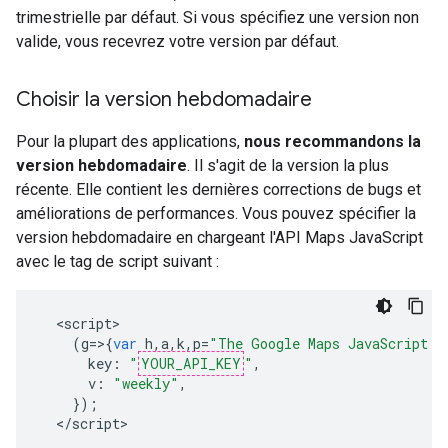
trimestrielle par défaut. Si vous spécifiez une version non
valide, vous recevrez votre version par défaut.
Choisir la version hebdomadaire
Pour la plupart des applications,
nous recommandons la
version hebdomadaire
. Il s'agit de la version la plus
récente. Elle contient les dernières corrections de bugs et
améliorations de performances. Vous pouvez spécifier la
version hebdomadaire en chargeant l'API Maps JavaScript
avec le tag de script suivant :
<
script
(
g
=>{
var
h
,
a
,
k
,
p
=
"The Google Maps JavaScript A
key
:
"
YOUR_API_KEY
"
,
v
:
"weekly"
,
});
<
/script