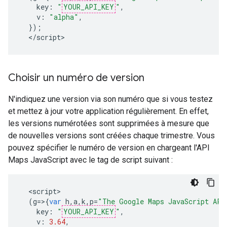
key
:
"
YOUR_API_KEY
"
,
v
:
"alpha"
,
});
<
/script
>
Choisir un numéro de version
N'indiquez une version via son numéro que si vous testez
et mettez à jour votre application régulièrement. En effet,
les versions numérotées sont supprimées à mesure que
de nouvelles versions sont créées chaque trimestre. Vous
pouvez spécifier le numéro de version en chargeant l'API
Maps JavaScript avec le tag de script suivant :
<
script
(
g
=>{
var
h
,
a
,
k
,
p
=
"The Google Maps JavaScript API
key
:
"
YOUR_API_KEY
"
,
v
:
3.64
,