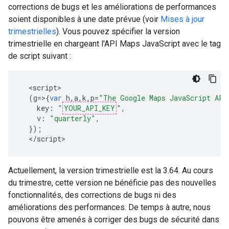
corrections de bugs et les améliorations de performances
soient disponibles à une date prévue (voir
Mises à jour
trimestrielles
). Vous pouvez spécifier la version
trimestrielle en chargeant l'API Maps JavaScript avec le tag
de script suivant :
<
script
(
g
=>{
var
h
,
a
,
k
,
p
=
"The Google Maps JavaScript API
key
:
"
YOUR_API_KEY
"
,
v
:
"quarterly"
,
});
<
/script
>
Actuellement, la version trimestrielle est la 3.64. Au cours
du trimestre, cette version ne bénéficie pas des nouvelles
fonctionnalités, des corrections de bugs ni des
améliorations des performances. De temps à autre, nous
pouvons être amenés à corriger des bugs de sécurité dans