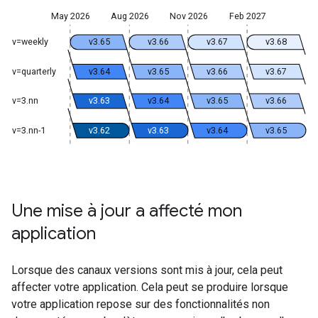
May 2026
Aug 2026
Nov 2026
Feb 2027
v=weekly
v3.65
v3.66
v3.67
v3.68
v=quarterly
v3.64
v3.65
v3.66
v3.67
v=3.nn
v3.63
v3.64
v3.65
v3.66
v=3.nn-1
v3.62
v3.63
v3.64
v3.65
Une mise à jour a affecté mon
application
Lorsque des canaux versions sont mis à jour, cela peut
affecter votre application. Cela peut se produire lorsque
votre application repose sur des fonctionnalités non