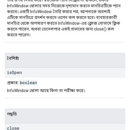
তার উপর নির্ভর করে। স্বয়ংক্রিয়-প্যান নিষ্ক্রিয় না থাকলে, একটি
InfoWindow খোলার সময় নিজেকে দৃশ্যমান করতে মানচিত্রটিকে প্যান
করবে। একটি InfoWindow তৈরি করার পর, আপনাকে অবশ্যই
এটিকে মানচিত্রে প্রদর্শন করতে ওপেন কল করতে হবে। ব্যবহারকারী
মানচিত্র থেকে অপসারণ করতে InfoWindow-এর ক্লোজ বোতামে ক্লিক
করতে পারেন, অথবা ডেভেলপার একই প্রভাবের জন্য close() কল
করতে পারেন।
বৈশিষ্ট্য
is
Open
boolean
প্রকার:
InfoWindow খোলা আছে কিনা তা পরীক্ষা করে।
পদ্ধতি
close