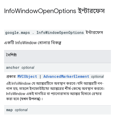
Info
Window
Open
Options
ইন্টারফেস
google.maps
.
InfoWindowOpenOptions
ইন্টারফেস
একটি InfoWindow খোলার বিকল্প
বৈশিষ্ট্য
anchor
optional
MVCObject
|
AdvancedMarkerElement
প্রকার:
optional
এই InfoWindow যে অ্যাঙ্করটিতে অবস্থান করবে। যদি অ্যাঙ্করটি নন-
নাল হয়, তাহলে ইনফোউইন্ডো অ্যাঙ্করের শীর্ষ-কেন্দ্রে অবস্থান করবে।
InfoWindow একই মানচিত্র বা প্যানোরামায় অ্যাঙ্কর হিসাবে রেন্ডার
করা হবে
(যখন উপলব্ধ)
।
map
optional