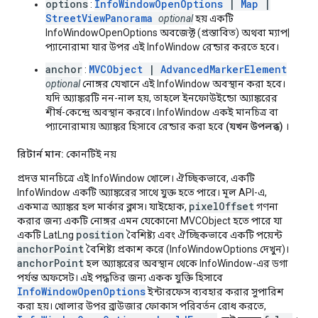
options
InfoWindowOpenOptions
|
Map
|
:
StreetViewPanorama
optional
হয় একটি
InfoWindowOpenOptions অবজেক্ট (প্রস্তাবিত) অথবা ম্যাপ|
প্যানোরামা যার উপর এই InfoWindow রেন্ডার করতে হবে।
anchor
MVCObject
|
AdvancedMarkerElement
:
optional
নোঙ্গর যেখানে এই InfoWindow অবস্থান করা হবে।
যদি অ্যাঙ্করটি নন-নাল হয়, তাহলে ইনফোউইন্ডো অ্যাঙ্করের
শীর্ষ-কেন্দ্রে অবস্থান করবে। InfoWindow একই মানচিত্র বা
প্যানোরামায় অ্যাঙ্কর হিসাবে রেন্ডার করা হবে
(যখন উপলব্ধ)
।
রিটার্ন মান:
কোনটিই নয়
প্রদত্ত মানচিত্রে এই InfoWindow খোলে। ঐচ্ছিকভাবে, একটি
InfoWindow একটি অ্যাঙ্করের সাথে যুক্ত হতে পারে। মূল API-এ,
pixelOffset
একমাত্র অ্যাঙ্কর হল মার্কার ক্লাস। যাইহোক,
গণনা
করার জন্য একটি নোঙ্গর এমন যেকোনো MVCObject হতে পারে যা
position
একটি LatLng
বৈশিষ্ট্য এবং ঐচ্ছিকভাবে একটি পয়েন্ট
anchorPoint
বৈশিষ্ট্য প্রকাশ করে (InfoWindowOptions দেখুন)।
anchorPoint
হল অ্যাঙ্করের অবস্থান থেকে InfoWindow-এর ডগা
পর্যন্ত অফসেট। এই পদ্ধতির জন্য একক যুক্তি হিসাবে
InfoWindowOpenOptions
ইন্টারফেস ব্যবহার করার সুপারিশ
করা হয়। খোলার উপর ব্রাউজার ফোকাস পরিবর্তন রোধ করতে,