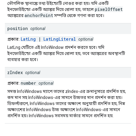
ভৌগলিক স্থানাঙ্কে তথ্য উইন্ডোটি নোঙর করা হয়। যদি একটি
pixelOffset
ইনফোউইন্ডো একটি অ্যাঙ্কর দিয়ে খোলা হয়, তাহলে
anchorPoint
অ্যাঙ্করের
সম্পত্তি থেকে গণনা করা হবে।
position
optional
LatLng
|
LatLngLiteral
প্রকার:
optional
LatLng যেটিতে এই InfoWindow প্রদর্শন করতে হবে। যদি
ইনফোউইন্ডো একটি অ্যাঙ্কর দিয়ে খোলা হয়, তবে অ্যাঙ্করের অবস্থানটি
ব্যবহার করা হবে।
z
Index
optional
number
প্রকার:
optional
সমস্ত InfoWindows ম্যাপে তাদের zIndex-এর ক্রমানুসারে প্রদর্শিত হয়,
কম মান সহ InfoWindows-এর সামনে উচ্চতর মান প্রদর্শন করা হয়।
ডিফল্টরূপে, InfoWindows তাদের অক্ষাংশ অনুযায়ী প্রদর্শিত হয়, নিম্ন
অক্ষাংশের InfoWindows উচ্চ অক্ষাংশে InfoWindows-এর সামনে
প্রদর্শিত হয়। InfoWindows সবসময় মার্কার সামনে প্রদর্শিত হয়.