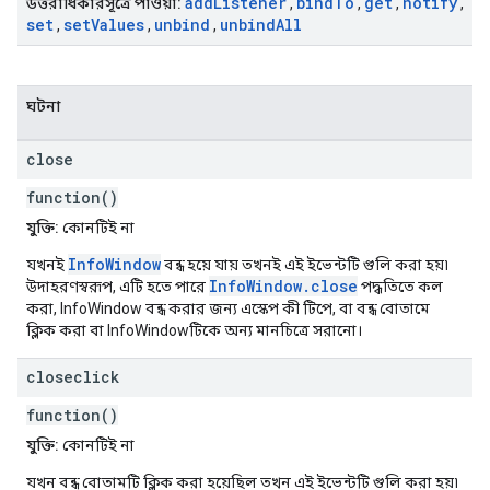
add
Listener
bind
To
get
notify
উত্তরাধিকারসূত্রে পাওয়া:
,
,
,
,
set
set
Values
unbind
unbind
All
,
​​,
,
ঘটনা
close
function()
যুক্তি:
কোনটিই না
InfoWindow
যখনই
বন্ধ হয়ে যায় তখনই এই ইভেন্টটি গুলি করা হয়৷
InfoWindow.close
উদাহরণস্বরূপ, এটি হতে পারে
পদ্ধতিতে কল
করা, InfoWindow বন্ধ করার জন্য এস্কেপ কী টিপে, বা বন্ধ বোতামে
ক্লিক করা বা InfoWindowটিকে অন্য মানচিত্রে সরানো।
closeclick
function()
যুক্তি:
কোনটিই না
যখন বন্ধ বোতামটি ক্লিক করা হয়েছিল তখন এই ইভেন্টটি গুলি করা হয়৷