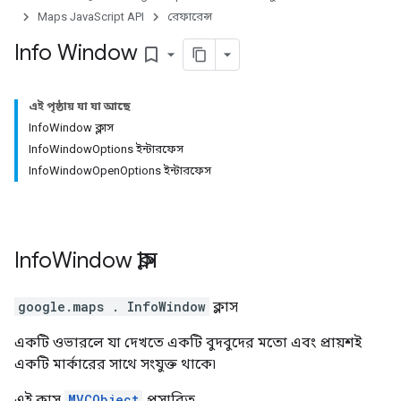
Maps JavaScript API
রেফারেন্স
Info Window
bookmark_border
এই পৃষ্ঠায় যা যা আছে
InfoWindow ক্লাস
InfoWindowOptions ইন্টারফেস
InfoWindowOpenOptions ইন্টারফেস
Info
Window
ক্লাস
google.maps
.
InfoWindow
ক্লাস
একটি ওভারলে যা দেখতে একটি বুদবুদের মতো এবং প্রায়শই
একটি মার্কারের সাথে সংযুক্ত থাকে৷
এই ক্লাস
MVCObject
প্রসারিত.