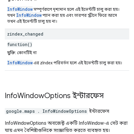
InfoWindow
সম্পূর্ণরূপে দৃশ্যমান হলে এই ইভেন্টটি চালু করা হয়।
InfoWindow
যখন
প্যান করা হয় এবং তারপর স্ক্রীনে ফিরে আসে
তখন এই ইভেন্টটি চালু হয় না।
zindex
_
changed
function()
যুক্তি:
কোনটিই না
InfoWindow
এর zIndex পরিবর্তন হলে এই ইভেন্টটি চালু করা হয়।
Info
Window
Options
ইন্টারফেস
google.maps
.
InfoWindowOptions
ইন্টারফেস
InfoWindowOptions অবজেক্ট একটি InfoWindow-এ সেট করা
যায় এমন বৈশিষ্ট্যগুলিকে সংজ্ঞায়িত করতে ব্যবহৃত হয়।