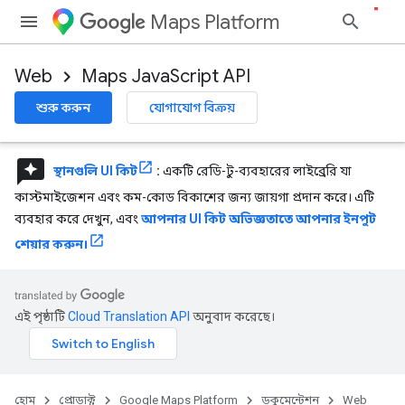
Maps Platform
Web
Maps JavaScript API
শুরু করুন
যোগাযোগ বিক্রয়
reviews
স্থানগুলি UI কিট
:
একটি রেডি-টু-ব্যবহারের লাইব্রেরি যা
কাস্টমাইজেশন এবং কম-কোড বিকাশের জন্য জায়গা প্রদান করে। এটি
ব্যবহার করে দেখুন, এবং
আপনার UI কিট অভিজ্ঞতাতে আপনার ইনপুট
শেয়ার করুন।
এই পৃষ্ঠাটি
Cloud Translation API
অনুবাদ করেছে।
হোম
প্রোডাক্ট
Google Maps Platform
ডকুমেন্টেশন
Web