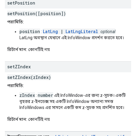
set
Position
setPosition([position])
পরামিতি:
position
LatLng
|
LatLngLiteral
:
optional
LatLng অবস্থান যেখানে এই InfoWindow প্রদর্শন করতে হবে।
রিটার্ন মান:
কোনটিই নয়
set
ZIndex
setZIndex(zIndex)
পরামিতি:
zIndex
number
:
এই InfoWindow-এর জন্য z-সূচক। একটি
বৃহত্তর z-ইনডেক্স সহ একটি InfoWindow অন্যান্য সমস্ত
InfoWindows এর সামনে একটি কম z-সূচক সহ প্রদর্শিত হবে।
রিটার্ন মান:
কোনটিই নয়