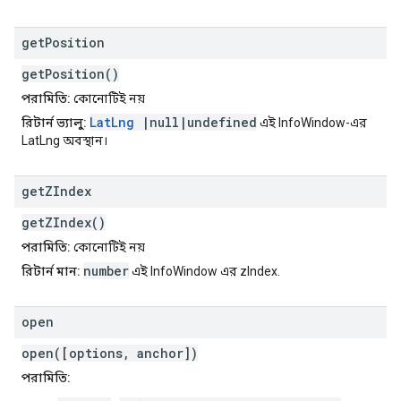
get
Position
getPosition()
পরামিতি:
কোনোটিই নয়
LatLng
|null|undefined
রিটার্ন ভ্যালু:
এই InfoWindow-এর
LatLng অবস্থান।
get
ZIndex
getZIndex()
পরামিতি:
কোনোটিই নয়
number
রিটার্ন মান:
এই InfoWindow এর zIndex.
open
open([options, anchor])
পরামিতি: