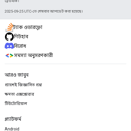
ট্রেডমার্ক।
2025-09-25 UTC-তে শেষবার আপডেট করা হয়েছে।
স্ট্যাক ওভারফ্লো
গিটহাব
বিরোধ
সমস্যা অনুসরণকারী
আরও জানুন
প্রায়শই জিজ্ঞাসিত প্রশ্ন
ক্ষমতা এক্সপ্লোরার
টিউটোরিয়াল
প্ল্যাটফর্ম
Android