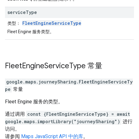
service
Type
FleetEngineServiceType
类型
：
Fleet Engine 服务类型。
Fleet
Engine
Service
Type
常量
google.maps.journeySharing
.
FleetEngineServiceTy
pe
常量
Fleet Engine 服务的类型。
通过调用
const {FleetEngineServiceType} = await
google.maps.importLibrary("journeySharing")
进行
访问。
请参阅
Maps JavaScript API 中的库
。