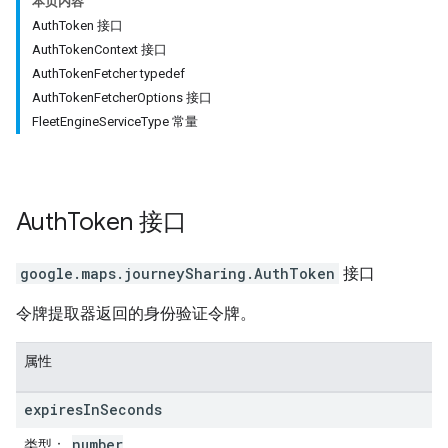
本页内容
AuthToken 接口
AuthTokenContext 接口
AuthTokenFetcher typedef
AuthTokenFetcherOptions 接口
FleetEngineServiceType 常量
Auth
Token
接口
google.maps.journeySharing
.
AuthToken
接口
令牌提取器返回的身份验证令牌。
属性
expires
In
Seconds
number
类型
：