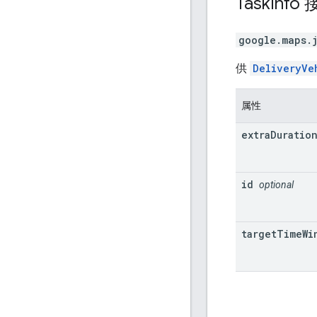
Task
Info
google.maps.
供
DeliveryVe
属性
extra
Duratio
id
optional
target
Time
Wi