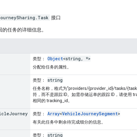
journeySharing
.
Task
接口
ne 返回的任务的详细信息。
Object
<string, *>
类型
：
分配给任务的属性。
string
类型
：
任务名称，格式为“providers/{provider_id}/tasks/{t
符，而不是跟踪 ID。如需存储运单的跟踪 ID，请使用 tra
相同的 tracking_id。
icle
Journey
Array
<
VehicleJourneySegment
>
类型
：
有关此任务中剩余待完成细分的信息。
string
类型
：