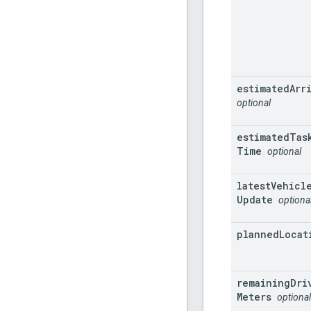
estimated
Arr
optional
estimated
Tas
Time
optional
latest
Vehicl
Update
optiona
planned
Locat
remaining
Dri
Meters
optional