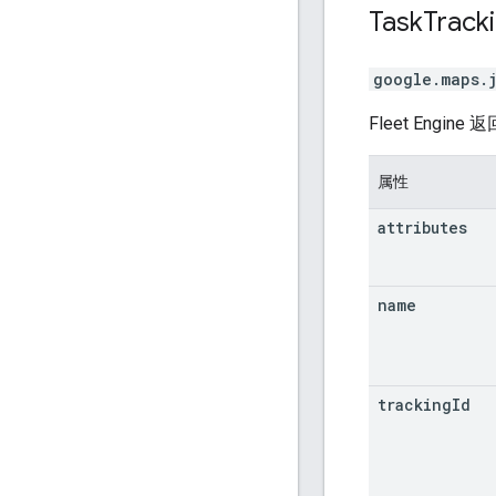
Task
Track
google.maps.
Fleet Eng
属性
attributes
name
tracking
Id