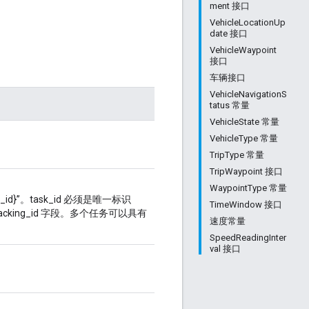
ment 接口
VehicleLocationUp
date 接口
VehicleWaypoint
接口
车辆接口
VehicleNavigationS
tatus 常量
VehicleState 常量
VehicleType 常量
TripType 常量
TripWaypoint 接口
WaypointType 常量
ask_id}”。task_id 必须是唯一标识
TimeWindow 接口
cking_id 字段。多个任务可以具有
速度常量
SpeedReadingInter
val 接口