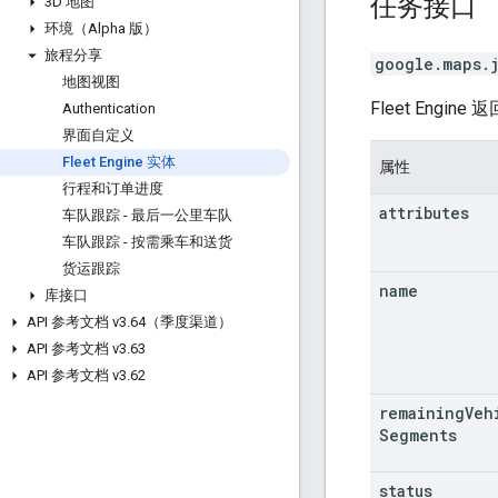
任务
接口
3D 地图
环境（Alpha 版）
旅程分享
google.maps.
地图视图
Fleet Engi
Authentication
界面自定义
Fleet Engine 实体
属性
行程和订单进度
attributes
车队跟踪 - 最后一公里车队
车队跟踪 - 按需乘车和送货
货运跟踪
name
库接口
API 参考文档 v3
.
64（季度渠道）
API 参考文档 v3
.
63
API 参考文档 v3
.
62
remaining
Veh
Segments
status