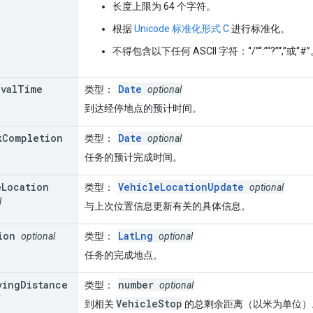
长度上限为 64 个字符。
根据
Unicode 标准化形式 C
进行标准化。
不得包含以下任何 ASCII 字符：“/”“:”“?”“,”或“#
ival
Time
Date
类型
：
optional
到达经停地点的预计时间。
k
Completion
Date
类型
：
optional
任务的预计完成时间。
e
Location
VehicleLocationUpdate
类型
：
optional
l
与上次位置信息更新有关的具体信息。
ion
LatLng
optional
类型
：
optional
任务的完成地点。
ving
Distance
number
类型
：
optional
VehicleStop
到相关
的总剩余距离（以米为单位）