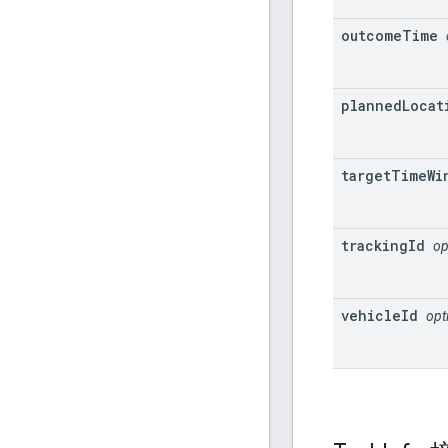
outcome
Time
planned
Locat
target
Time
Wi
tracking
Id
op
vehicle
Id
opt