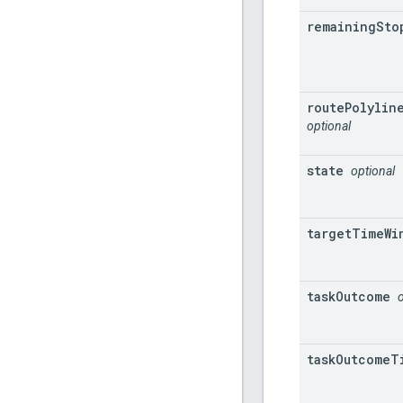
remaining
Sto
route
Polylin
optional
state
optional
target
Time
Wi
task
Outcome
task
Outcome
T