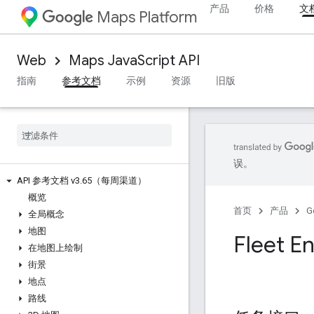
产品
价格
文
Maps Platform
Web
Maps JavaScript API
指南
参考文档
示例
资源
旧版
误。
API 参考文档 v3
.
65（每周渠道）
概览
首页
产品
G
全局概念
地图
Fleet En
在地图上绘制
街景
地点
路线