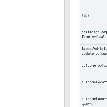
type
estimated
Com
Time
optional
latest
Vehicl
Update
optiona
outcome
option
outcome
Locat
outcome
Locat
optional