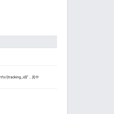
nfo/{tracking_id}”，其中