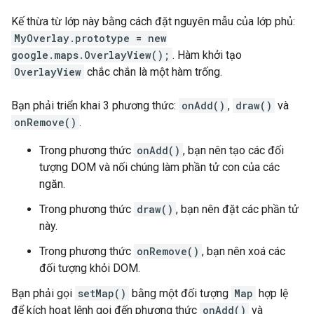
Kế thừa từ lớp này bằng cách đặt nguyên mẫu của lớp phủ:
MyOverlay.prototype = new
google.maps.OverlayView();
. Hàm khởi tạo
OverlayView
chắc chắn là một hàm trống.
Bạn phải triển khai 3 phương thức:
onAdd()
,
draw()
và
onRemove()
.
Trong phương thức
onAdd()
, bạn nên tạo các đối
tượng DOM và nối chúng làm phần tử con của các
ngăn.
Trong phương thức
draw()
, bạn nên đặt các phần tử
này.
Trong phương thức
onRemove()
, bạn nên xoá các
đối tượng khỏi DOM.
Bạn phải gọi
setMap()
bằng một đối tượng
Map
hợp lệ
để kích hoạt lệnh gọi đến phương thức
onAdd()
và