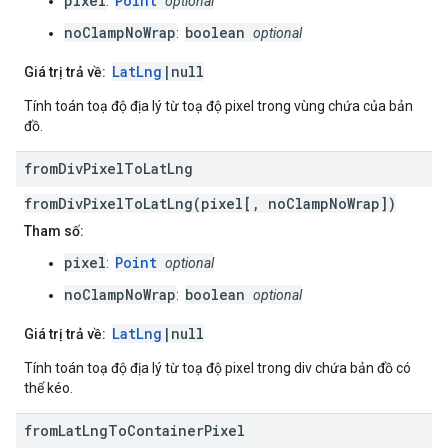
pixel
Point
:
optional
noClampNoWrap
boolean
:
optional
LatLng
|null
Giá trị trả về:
Tính toán toạ độ địa lý từ toạ độ pixel trong vùng chứa của bản
đồ.
from
Div
Pixel
To
Lat
Lng
fromDivPixelToLatLng(pixel[, noClampNoWrap])
Tham số:
pixel
Point
:
optional
noClampNoWrap
boolean
:
optional
LatLng
|null
Giá trị trả về:
Tính toán toạ độ địa lý từ toạ độ pixel trong div chứa bản đồ có
thể kéo.
from
Lat
Lng
To
Container
Pixel