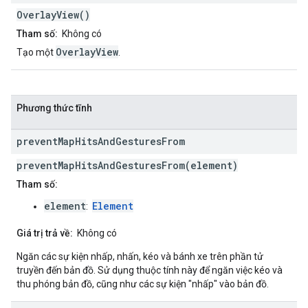
OverlayView()
Tham số:
Không có
OverlayView
Tạo một
.
Phương thức tĩnh
prevent
Map
Hits
And
Gestures
From
preventMapHitsAndGesturesFrom(element)
Tham số:
element
Element
:
Giá trị trả về:
Không có
Ngăn các sự kiện nhấp, nhấn, kéo và bánh xe trên phần tử
truyền đến bản đồ. Sử dụng thuộc tính này để ngăn việc kéo và
thu phóng bản đồ, cũng như các sự kiện "nhấp" vào bản đồ.