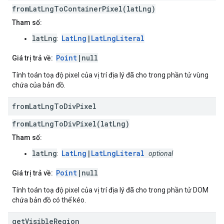
fromLatLngToContainerPixel(latLng)
Tham số:
latLng
LatLng
|
LatLngLiteral
:
Point
|null
Giá trị trả về:
Tính toán toạ độ pixel của vị trí địa lý đã cho trong phần tử vùng
chứa của bản đồ.
from
Lat
Lng
To
Div
Pixel
fromLatLngToDivPixel(latLng)
Tham số:
latLng
LatLng
|
LatLngLiteral
:
optional
Point
|null
Giá trị trả về:
Tính toán toạ độ pixel của vị trí địa lý đã cho trong phần tử DOM
chứa bản đồ có thể kéo.
get
Visible
Region