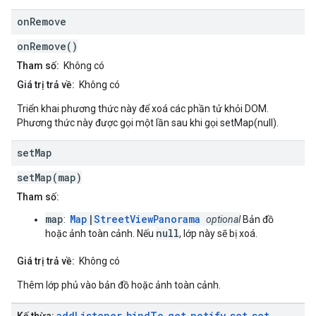
on
Remove
onRemove()
Tham số:
Không có
Giá trị trả về:
Không có
Triển khai phương thức này để xoá các phần tử khỏi DOM.
Phương thức này được gọi một lần sau khi gọi setMap(null).
set
Map
setMap(map)
Tham số:
map
Map
|
StreetViewPanorama
:
optional
Bản đồ
null
hoặc ảnh toàn cảnh. Nếu
, lớp này sẽ bị xoá.
Giá trị trả về:
Không có
Thêm lớp phủ vào bản đồ hoặc ảnh toàn cảnh.
add
Listener
bind
To
get
notify
set
set