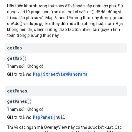
Hãy triển khai phương thức này để vẽ hoặc cập nhật lớp phủ. Sử
dụng vị trí từ projection.fromLatLngToDivPixel() để đặt đúng vị
trí của lớp phủ so với MapPanes. Phương thức này được gọi sau
onAdd() và được gọi khi thay đổi mức thu phóng hoặc tâm. Bạn
không nên thực hiện những thao tác tốn nhiều tài nguyên tính
toán trong phương thức này.
get
Map
getMap()
Tham số:
Không có
Map
|
StreetViewPanorama
Giá trị trả về:
get
Panes
getPanes()
Tham số:
Không có
MapPanes
|null
Giá trị trả về:
Trả về các ngăn mà OverlayView này có thể được kết xuất. Các