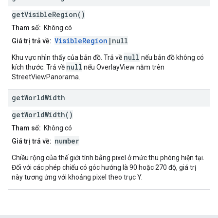
getVisibleRegion()
Tham số:
Không có
VisibleRegion
|null
Giá trị trả về:
null
Khu vực nhìn thấy của bản đồ. Trả về
nếu bản đồ không có
null
kích thước. Trả về
nếu OverlayView nằm trên
StreetViewPanorama.
get
World
Width
getWorldWidth()
Tham số:
Không có
number
Giá trị trả về:
Chiều rộng của thế giới tính bằng pixel ở mức thu phóng hiện tại.
Đối với các phép chiếu có góc hướng là 90 hoặc 270 độ, giá trị
này tương ứng với khoảng pixel theo trục Y.