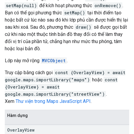
setMap(null)
để kích hoạt phương thức
onRemove()
.
Bạn có thể gọi phương thức
setMap()
tại thời điểm tạo
hoặc bất cứ lúc nào sau đó khi lớp phủ cần được hiển thị lại
sau khi xoá. Sau đó, phương thức
draw()
sẽ được gọi bất
cứ khi nào một thuộc tính bản đồ thay đổi có thể làm thay
đổi vị trí của phần tử, chẳng hạn như mức thu phóng, tâm
hoặc loại bản đồ.
Lớp này mở rộng
MVCObject
.
Truy cập bằng cách gọi
const {OverlayView} = await
google.maps.importLibrary("maps")
hoặc
const
{OverlayView} = await
google.maps.importLibrary("streetView")
.
Xem
Thư viện trong Maps JavaScript API
.
Hàm dựng
Overlay
View