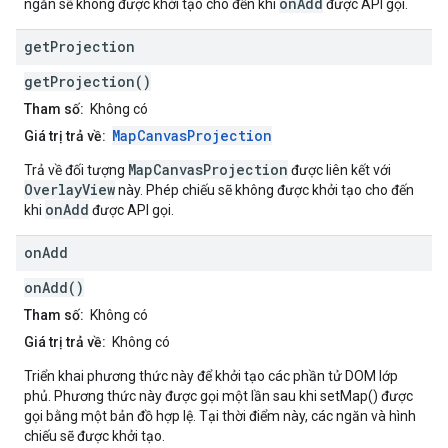
onAdd
ngăn sẽ không được khởi tạo cho đến khi
được API gọi.
get
Projection
getProjection()
Tham số:
Không có
MapCanvasProjection
Giá trị trả về:
MapCanvasProjection
Trả về đối tượng
được liên kết với
OverlayView
này. Phép chiếu sẽ không được khởi tạo cho đến
onAdd
khi
được API gọi.
on
Add
onAdd()
Tham số:
Không có
Giá trị trả về:
Không có
Triển khai phương thức này để khởi tạo các phần tử DOM lớp
phủ. Phương thức này được gọi một lần sau khi setMap() được
gọi bằng một bản đồ hợp lệ. Tại thời điểm này, các ngăn và hình
chiếu sẽ được khởi tạo.