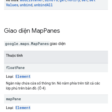
Kế thừa:
,
,
,
,
,
Values
unbind
unbind
All
,
,
Giao diện
Map
Panes
google.maps
.
MapPanes
giao diện
Thuộc tính
float
Pane
Element
Loại:
Ngăn này chứa cửa sổ thông tin. Nó nằm phía trên tất cả các
lớp phủ trên bản đồ. (Ô 4).
map
Pane
Element
Loại: