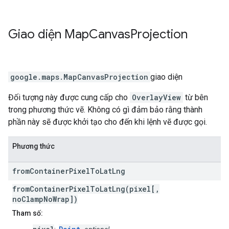
Giao diện
Map
Canvas
Projection
google.maps
.
MapCanvasProjection
giao diện
Đối tượng này được cung cấp cho
OverlayView
từ bên
trong phương thức vẽ. Không có gì đảm bảo rằng thành
phần này sẽ được khởi tạo cho đến khi lệnh vẽ được gọi.
Phương thức
from
Container
Pixel
To
Lat
Lng
fromContainerPixelToLatLng(pixel[,
noClampNoWrap])
Tham số: