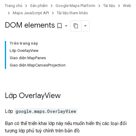
Trang chủ
Sản phẩm
Google Maps Platform
Tài liệu
Web
Maps JavaScript API
Tài liệu tham khảo
DOM elements
bookmark_border
Trên trang này
Lớp OverlayView
Giao diện MapPanes
Giao diện MapCanvasProjection
Lớp
Overlay
View
Lớp
google.maps
.
OverlayView
Bạn có thể triển khai lớp này nếu muốn hiển thị các loại đối
tượng lớp phủ tuỳ chỉnh trên bản đồ.