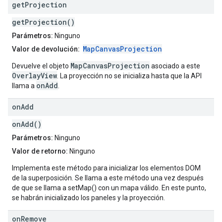
get
Projection
getProjection()
Parámetros:
Ninguno
MapCanvasProjection
Valor de devolución:
MapCanvasProjection
Devuelve el objeto
asociado a este
OverlayView
. La proyección no se inicializa hasta que la API
onAdd
llama a
.
on
Add
onAdd()
Parámetros:
Ninguno
Valor de retorno:
Ninguno
Implementa este método para inicializar los elementos DOM
de la superposición. Se llama a este método una vez después
de que se llama a setMap() con un mapa válido. En este punto,
se habrán inicializado los paneles y la proyección.
on
Remove