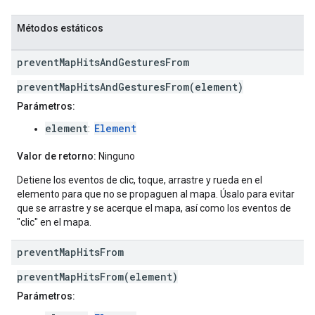
Métodos estáticos
prevent
Map
Hits
And
Gestures
From
preventMapHitsAndGesturesFrom(element)
Parámetros:
element
Element
:
Valor de retorno:
Ninguno
Detiene los eventos de clic, toque, arrastre y rueda en el
elemento para que no se propaguen al mapa. Úsalo para evitar
que se arrastre y se acerque el mapa, así como los eventos de
"clic" en el mapa.
prevent
Map
Hits
From
preventMapHitsFrom(element)
Parámetros: