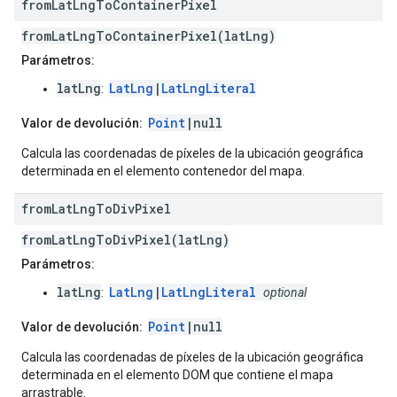
from
Lat
Lng
To
Container
Pixel
fromLatLngToContainerPixel(latLng)
Parámetros:
latLng
LatLng
|
LatLngLiteral
:
Point
|null
Valor de devolución:
Calcula las coordenadas de píxeles de la ubicación geográfica
determinada en el elemento contenedor del mapa.
from
Lat
Lng
To
Div
Pixel
fromLatLngToDivPixel(latLng)
Parámetros:
latLng
LatLng
|
LatLngLiteral
:
optional
Point
|null
Valor de devolución:
Calcula las coordenadas de píxeles de la ubicación geográfica
determinada en el elemento DOM que contiene el mapa
arrastrable.