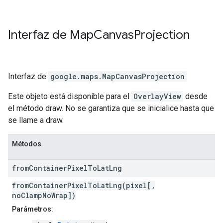
Interfaz de
Map
Canvas
Projection
Interfaz de
google.maps
.
MapCanvasProjection
Este objeto está disponible para el
OverlayView
desde
el método draw. No se garantiza que se inicialice hasta que
se llame a draw.
Métodos
from
Container
Pixel
To
Lat
Lng
fromContainerPixelToLatLng(pixel[,
noClampNoWrap])
Parámetros: