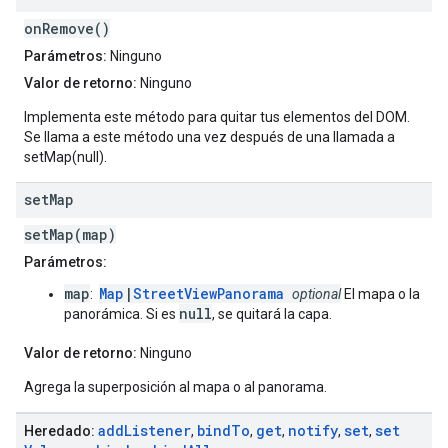
onRemove()
Parámetros:
Ninguno
Valor de retorno:
Ninguno
Implementa este método para quitar tus elementos del DOM.
Se llama a este método una vez después de una llamada a
setMap(null).
set
Map
setMap(map)
Parámetros:
map
Map
|
StreetViewPanorama
:
optional
El mapa o la
null
panorámica. Si es
, se quitará la capa.
Valor de retorno:
Ninguno
Agrega la superposición al mapa o al panorama.
add
Listener
bind
To
get
notify
set
set
Heredado:
,
,
,
,
,