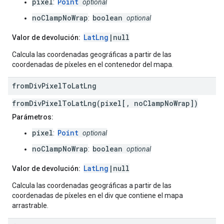
pixel
Point
:
optional
noClampNoWrap
boolean
:
optional
LatLng
|null
Valor de devolución:
Calcula las coordenadas geográficas a partir de las
coordenadas de píxeles en el contenedor del mapa.
from
Div
Pixel
To
Lat
Lng
fromDivPixelToLatLng(pixel[, noClampNoWrap])
Parámetros:
pixel
Point
:
optional
noClampNoWrap
boolean
:
optional
LatLng
|null
Valor de devolución:
Calcula las coordenadas geográficas a partir de las
coordenadas de píxeles en el div que contiene el mapa
arrastrable.