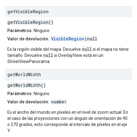
get
Visible
Region
getVisibleRegion()
Parámetros:
Ninguno
VisibleRegion
|null
Valor de devolución:
null
Es la región visible del mapa. Devuelve
si el mapa no tiene
null
tamaño. Devuelve
si OverlayView está en un
StreetViewPanorama.
get
World
Width
getWorldWidth()
Parámetros:
Ninguno
number
Valor de devolución:
Es el ancho del mundo en píxeles en el nivel de zoom actual. En
el caso de las proyecciones con un ángulo de orientación de 90
o 270 grados, esto corresponde al intervalo de píxeles en el eje
Y.