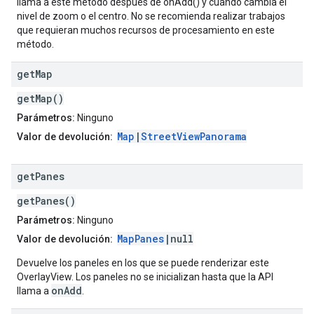
llama a este método después de onAdd() y cuando cambia el
nivel de zoom o el centro. No se recomienda realizar trabajos
que requieran muchos recursos de procesamiento en este
método.
get
Map
getMap()
Parámetros:
Ninguno
Map
|
StreetViewPanorama
Valor de devolución:
get
Panes
getPanes()
Parámetros:
Ninguno
MapPanes
|null
Valor de devolución:
Devuelve los paneles en los que se puede renderizar este
OverlayView. Los paneles no se inicializan hasta que la API
onAdd
llama a
.