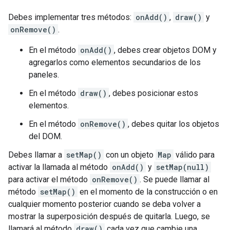
Debes implementar tres métodos:
onAdd()
,
draw()
y
onRemove()
.
En el método
onAdd()
, debes crear objetos DOM y
agregarlos como elementos secundarios de los
paneles.
En el método
draw()
, debes posicionar estos
elementos.
En el método
onRemove()
, debes quitar los objetos
del DOM.
Debes llamar a
setMap()
con un objeto
Map
válido para
activar la llamada al método
onAdd()
y
setMap(null)
para activar el método
onRemove()
. Se puede llamar al
método
setMap()
en el momento de la construcción o en
cualquier momento posterior cuando se deba volver a
mostrar la superposición después de quitarla. Luego, se
llamará al método
draw()
cada vez que cambie una