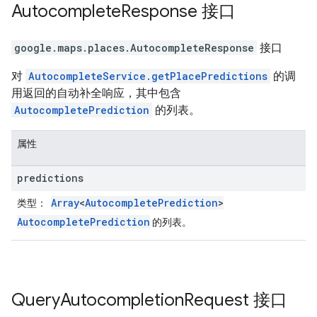
Autocomplete
Response
接口
google.maps.places
.
AutocompleteResponse
接口
对
AutocompleteService.getPlacePredictions
的调
用返回的自动补全响应，其中包含
AutocompletePrediction
的列表。
属性
predictions
Array
<
AutocompletePrediction
>
类型
：
AutocompletePrediction
的列表。
Query
Autocompletion
Request
接口