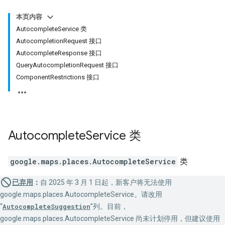
本页内容
AutocompleteService 类
AutocompletionRequest 接口
AutocompleteResponse 接口
QueryAutocompletionRequest 接口
ComponentRestrictions 接口
Autocomplete
Service
类
google.maps.places
.
AutocompleteService
类
已弃用
：
自 2025 年 3 月 1 日起，新客户将无法使用
google.maps.places.AutocompleteService。请改用
“
AutocompleteSuggestion
”列。目前，
google.maps.places.AutocompleteService 尚未计划停用，但建议使用