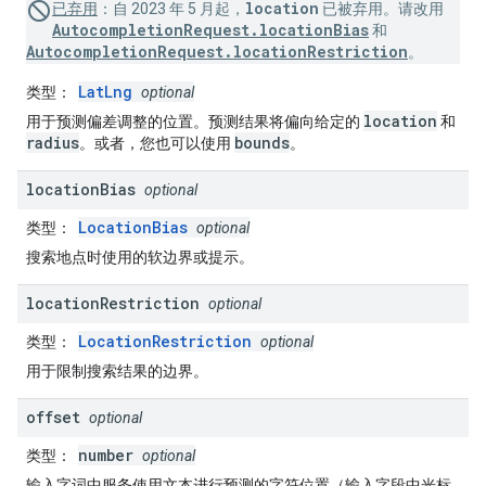
location
已弃用
：
自 2023 年 5 月起，
已被弃用。请改用
AutocompletionRequest.locationBias
和
AutocompletionRequest.locationRestriction
。
LatLng
类型
：
optional
location
用于预测偏差调整的位置。预测结果将偏向给定的
和
radius
bounds
。或者，您也可以使用
。
location
Bias
optional
LocationBias
类型
：
optional
搜索地点时使用的软边界或提示。
location
Restriction
optional
LocationRestriction
类型
：
optional
用于限制搜索结果的边界。
offset
optional
number
类型
：
optional
输入字词中服务使用文本进行预测的字符位置（输入字段中光标