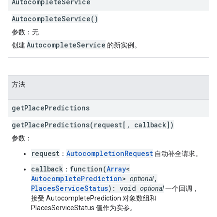
Autocomplete
Service
AutocompleteService()
参数
：无
AutocompleteService
创建
的新实例。
方法
get
Place
Predictions
getPlacePredictions(request[, callback])
参数
：
request
AutocompletionRequest
：
自动补全请求。
callback
function(
Array
<
：
AutocompletePrediction
>
,
optional
PlacesServiceStatus
): void
optional
一个回调，
接受 AutocompletePrediction 对象数组和
PlacesServiceStatus 值作为实参。