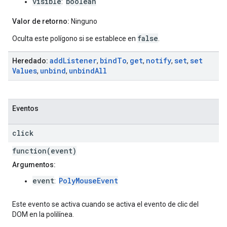
visible
boolean
:
Valor de retorno:
Ninguno
false
Oculta este polígono si se establece en
.
add
Listener
bind
To
get
notify
set
set
Heredado:
,
,
,
,
,
Values
unbind
unbind
All
,
,
Eventos
click
function(event)
Argumentos:
event
PolyMouseEvent
:
Este evento se activa cuando se activa el evento de clic del
DOM en la polilínea.