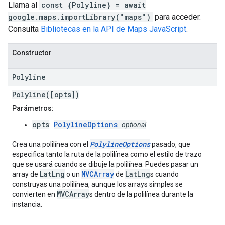
Llama al
const {Polyline} = await
google.maps.importLibrary("maps")
para acceder.
Consulta
Bibliotecas en la API de Maps JavaScript
.
Constructor
Polyline
Polyline([opts])
Parámetros:
opts
PolylineOptions
:
optional
PolylineOptions
Crea una polilínea con el
pasado, que
especifica tanto la ruta de la polilínea como el estilo de trazo
que se usará cuando se dibuje la polilínea. Puedes pasar un
LatLng
MVCArray
LatLng
array de
o un
de
s cuando
construyas una polilínea, aunque los arrays simples se
MVCArray
convierten en
s dentro de la polilínea durante la
instancia.