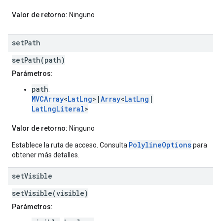
Valor de retorno:
Ninguno
set
Path
setPath(path)
Parámetros:
path
:
MVCArray
<
LatLng
>|
Array
<
LatLng
|
LatLngLiteral
>
Valor de retorno:
Ninguno
PolylineOptions
Establece la ruta de acceso. Consulta
para
obtener más detalles.
set
Visible
setVisible(visible)
Parámetros: