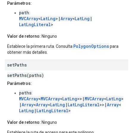
Parámetros:
path
:
MVCArray
<
LatLng
>|
Array
<
LatLng
|
LatLngLiteral
>
Valor de retorno:
Ninguno
PolygonOptions
Establece la primera ruta. Consulta
para
obtener más detalles.
set
Paths
setPaths(paths)
Parámetros:
paths
:
MVCArray
<
MVCArray
<
LatLng
>>|
MVCArray
<
LatLng
>
|
Array
<
Array
<
LatLng
|
LatLngLiteral
>>|
Array
<
LatLng
|
LatLngLiteral
>
Valor de retorno:
Ninguno
Establece la ruta de acceso para este polígono.