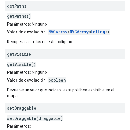
get
Paths
getPaths()
Parámetros:
Ninguno
MVCArray
<
MVCArray
<
LatLng
>>
Valor de devolución:
Recupera las rutas de este polígono.
get
Visible
getVisible()
Parámetros:
Ninguno
boolean
Valor de devolución:
Devuelve un valor que indica si esta polilínea es visible en el
mapa.
set
Draggable
setDraggable(draggable)
Parámetros: