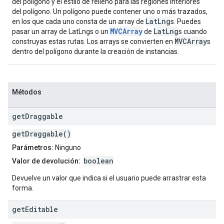
del polígono y el estilo de relleno para las regiones interiores
del polígono. Un polígono puede contener uno o más trazados,
LatLng
en los que cada uno consta de un array de
s. Puedes
MVCArray
LatLng
pasar un array de LatLngs o un
de
s cuando
MVCArray
construyas estas rutas. Los arrays se convierten en
s
dentro del polígono durante la creación de instancias.
Métodos
get
Draggable
getDraggable()
Parámetros:
Ninguno
boolean
Valor de devolución:
Devuelve un valor que indica si el usuario puede arrastrar esta
forma.
get
Editable