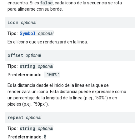
false
encuentra. Si es
, cada ícono de la secuencia se rota
para alinearse con su borde.
icon
optional
Symbol
Tipo:
optional
Es el ícono que se renderizará en la línea.
offset
optional
string
Tipo:
optional
'100%'
Predeterminado:
Es la distancia desde el inicio de la línea en la que se
renderizará un ícono. Esta distancia puede expresarse como
un porcentaje de la longitud de la línea (p.ej., "50%") o en
píxeles (p.ej., "50px").
repeat
optional
string
Tipo:
optional
0
Predeterminado: