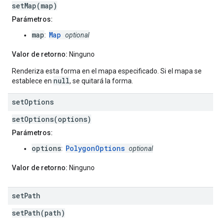
setMap(map)
Parámetros:
map
Map
:
optional
Valor de retorno:
Ninguno
Renderiza esta forma en el mapa especificado. Si el mapa se
null
establece en
, se quitará la forma.
set
Options
setOptions(options)
Parámetros:
options
PolygonOptions
:
optional
Valor de retorno:
Ninguno
set
Path
setPath(path)