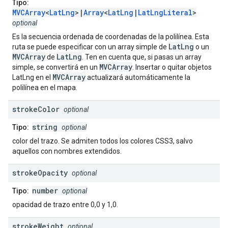
Tipo:
MVCArray
<
LatLng
>|
Array
<
LatLng
|
LatLngLiteral
>
optional
Es la secuencia ordenada de coordenadas de la polilínea. Esta
LatLng
ruta se puede especificar con un array simple de
o un
MVCArray
LatLng
de
. Ten en cuenta que, si pasas un array
MVCArray
simple, se convertirá en un
. Insertar o quitar objetos
MVCArray
LatLng en el
actualizará automáticamente la
polilínea en el mapa.
stroke
Color
optional
string
Tipo:
optional
color del trazo. Se admiten todos los colores CSS3, salvo
aquellos con nombres extendidos.
stroke
Opacity
optional
number
Tipo:
optional
opacidad de trazo entre 0,0 y 1,0.
stroke
Weight
optional