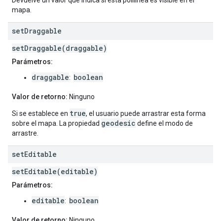
Devuelve un valor que indica si esta polilínea es visible en el
mapa.
set
Draggable
setDraggable(draggable)
Parámetros:
draggable
boolean
:
Valor de retorno:
Ninguno
true
Si se establece en
, el usuario puede arrastrar esta forma
geodesic
sobre el mapa. La propiedad
define el modo de
arrastre.
set
Editable
setEditable(editable)
Parámetros:
editable
boolean
:
Valor de retorno:
Ninguno