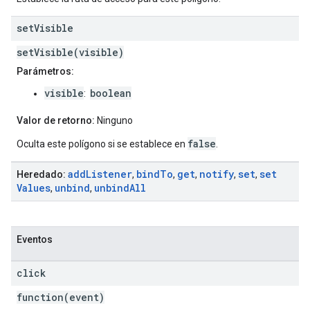
set
Visible
setVisible(visible)
Parámetros:
visible
boolean
:
Valor de retorno:
Ninguno
false
Oculta este polígono si se establece en
.
add
Listener
bind
To
get
notify
set
set
Heredado:
,
,
,
,
,
Values
unbind
unbind
All
,
,
Eventos
click
function(event)