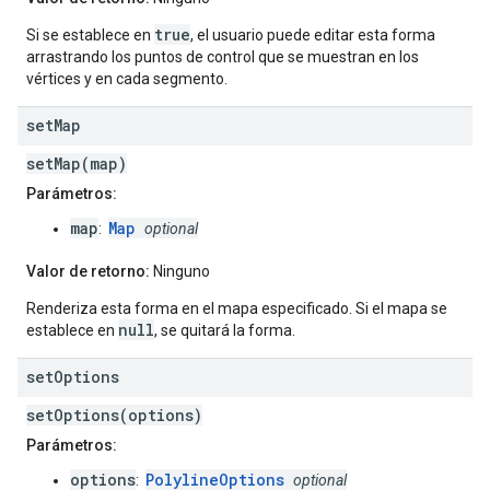
true
Si se establece en
, el usuario puede editar esta forma
arrastrando los puntos de control que se muestran en los
vértices y en cada segmento.
set
Map
setMap(map)
Parámetros:
map
Map
:
optional
Valor de retorno:
Ninguno
Renderiza esta forma en el mapa especificado. Si el mapa se
null
establece en
, se quitará la forma.
set
Options
setOptions(options)
Parámetros:
options
PolylineOptions
:
optional