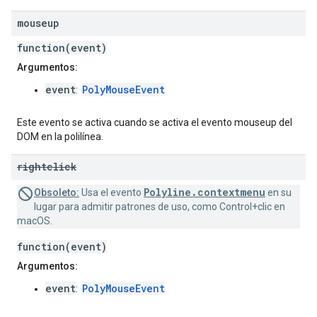
mouseup
function(event)
Argumentos:
event
PolyMouseEvent
:
Este evento se activa cuando se activa el evento mouseup del
DOM en la polilínea.
rightclick
Polyline.contextmenu
Obsoleto:
Usa el evento
en su
lugar para admitir patrones de uso, como Control+clic en
macOS.
function(event)
Argumentos:
event
PolyMouseEvent
: