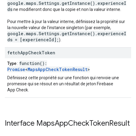
google.maps.Settings.getInstance().experienceI
ds
ne modifieront donc que la copie et non la valeur interne.
Pour mettre à jour la valeur interne, définissez la propriété sur
la nouvelle valeur de l'instance singleton (par exemple,
google.maps.Settings.getInstance().experienceI
ds = [experienceId];
).
fetch
App
Check
Token
function():
Type
:
Promise
<
MapsAppCheckTokenResult
>
Définissez cette propriété sur une fonction qui renvoie une
promesse qui se résout en un résultat de jeton Firebase
App Check.
Interface
Maps
App
Check
Token
Result