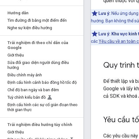
quen thuộc với qu
Hướng dẫn
Lưu ý:
Nếu ứng dụng 
Tìm đường đi bằng một điểm đến
hướng. Bạn không thể s
Nghe sự kiện điều hướng
Lưu ý:
Khu vực kinh 
các
Yêu cầu về an toàn 
Trải nghiệm đi theo chỉ dẫn của
Google
Giới thiệu
Sửa đổi giao diện người dùng điều
Quy trình 
hướng
Điều chỉnh máy ảnh
Để thiết lập và 
Định cấu hình cảnh báo đồng hồ tốc độ
Google và lấy kh
Chế độ ban ngày và ban đêm
cả SDK và khoá 
Tuỳ chỉnh kiểu bản đồ
Định cấu hình các sự cố gián đoạn theo
thời gian thực
Yêu cầu tố
Trải nghiệm điều hướng tùy chỉnh
Giới thiệu
Các yêu cầu này 