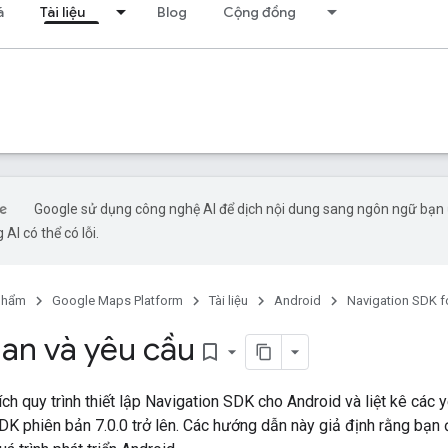
á
Tài liệu
Blog
Cộng đồng
Google sử dụng công nghệ AI để dịch nội dung sang ngôn ngữ bạn
 AI có thể có lỗi.
phẩm
Google Maps Platform
Tài liệu
Android
Navigation SDK f
an và yêu cầu
bookmark_border
hích quy trình thiết lập Navigation SDK cho Android và liệt kê các
DK phiên bản 7.0.0 trở lên. Các hướng dẫn này giả định rằng bạn 