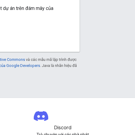
ột dự án trên đám mây của
eative Commons
và các mẫu mã lập trình được
 của Google Developers
. Java là nhãn hiệu đã
Discord
Trò chuyện với các nhà phát