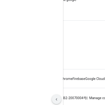
maps.
Tìm hiểu thêm
Hướng dẫn
Giá và gói
Trình khám phá các chức năng
Tổng quan về API Maps
Android
Chrome
Firebase
Google Cloud
Điều khoản
Quyền riêng tư
ICP证合字B2-20070004号
Manage co