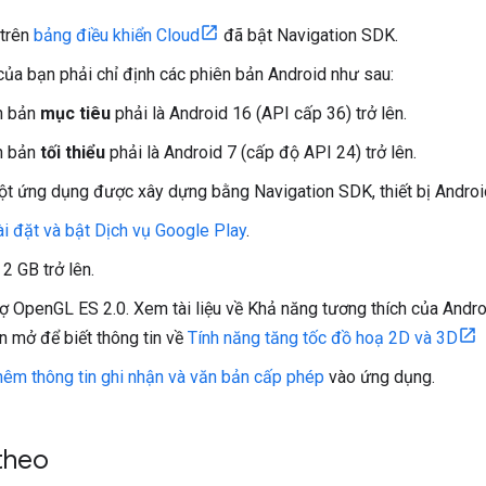
 trên
bảng điều khiển Cloud
đã bật Navigation SDK.
ủa bạn phải chỉ định các phiên bản Android như sau:
n bản
mục tiêu
phải là Android 16 (API cấp 36) trở lên.
n bản
tối thiểu
phải là Android 7 (cấp độ API 24) trở lên.
t ứng dụng được xây dựng bằng Navigation SDK, thiết bị Androi
ài đặt và bật Dịch vụ Google Play
.
2 GB trở lên.
rợ OpenGL ES 2.0. Xem tài liệu về Khả năng tương thích của Andro
n mở để biết thông tin về
Tính năng tăng tốc đồ hoạ 2D và 3D
hêm thông tin ghi nhận và văn bản cấp phép
vào ứng dụng.
theo