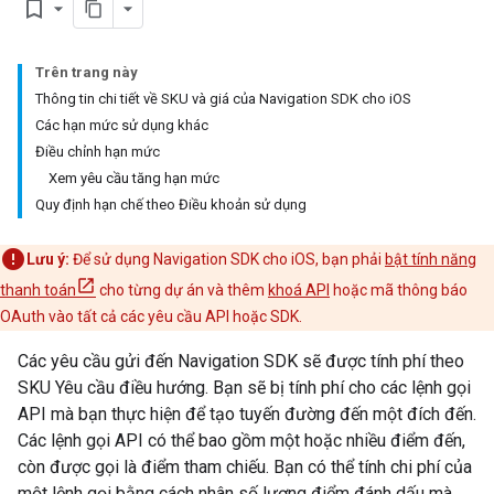
bookmark_border
Trên trang này
Thông tin chi tiết về SKU và giá của Navigation SDK cho iOS
Các hạn mức sử dụng khác
Điều chỉnh hạn mức
Xem yêu cầu tăng hạn mức
Quy định hạn chế theo Điều khoản sử dụng
Lưu ý:
Để sử dụng Navigation SDK cho iOS, bạn phải
bật tính năng
thanh toán
cho từng dự án và thêm
khoá API
hoặc mã thông báo
OAuth vào tất cả các yêu cầu API hoặc SDK.
Các yêu cầu gửi đến Navigation SDK sẽ được tính phí theo
SKU Yêu cầu điều hướng. Bạn sẽ bị tính phí cho các lệnh gọi
API mà bạn thực hiện để tạo tuyến đường đến một đích đến.
Các lệnh gọi API có thể bao gồm một hoặc nhiều điểm đến,
còn được gọi là điểm tham chiếu. Bạn có thể tính chi phí của
một lệnh gọi bằng cách nhân số lượng điểm đánh dấu mà