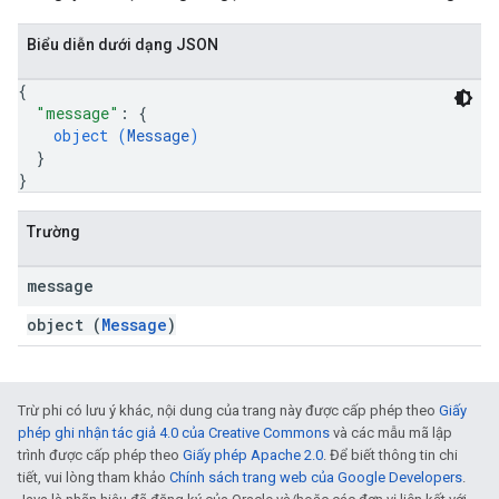
Biểu diễn dưới dạng JSON
{
"message"
: 
{
object (
Message
)
}
}
Trường
message
object (
Message
)
Trừ phi có lưu ý khác, nội dung của trang này được cấp phép theo
Giấy
phép ghi nhận tác giả 4.0 của Creative Commons
và các mẫu mã lập
trình được cấp phép theo
Giấy phép Apache 2.0
. Để biết thông tin chi
tiết, vui lòng tham khảo
Chính sách trang web của Google Developers
.