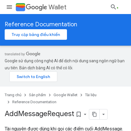
Wallet
Reference Documentation
Truy cập bảng điều khiển
Google sử dụng công nghệ AI để dịch nội dung sang ngôn ngữ bạn
ưu tiên. Bản dịch bằng AI có thể có lỗi.
Trang chủ
Sản phẩm
Google Wallet
Tài liệu
Reference Documentation
Add
Message
Request
bookmark_border
Tài nguyên được dùng khi gọi các điểm cuối A
ddMessage.