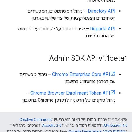
למשתמש אחר.
Directory API
– ניהול המשתמשים, המכשירים
המחוברים והאפליקציות של צד שלישי בארגון.
Reports API
– יצירת דוחות על לקוחות ועל השימוש
של המשתמשים.
Admin SDK API v1
.
1beta1
Chrome Enterprise Core API
– ניהול מכשירים
עם דפדפן Chrome בחשבון.
–
Chrome Browser Enrollment Token API
ניהול טוקנים של הרשמה לדפדפן Chrome בחשבון.
אלא אם צוין אחרת, התוכן של דף זה הוא ברישיון
Creative Commons
Attribution 4.0
ודוגמאות הקוד הן ברישיון
Apache 2.0
. לפרטים, ניתן לעיין
ב
מדיניות האתר Google Developers‏
.‏ Java הוא סימן מסחרי רשום של חברת