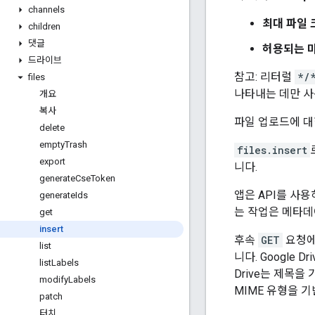
channels
최대 파일 
children
댓글
허용되는 미
드라이브
참고: 리터럴
*/
files
나타내는 데만 사
개요
복사
파일 업로드에 대
delete
empty
Trash
files.insert
export
니다.
generate
Cse
Token
앱은 API를 사
generate
Ids
는 작업은 메타
get
insert
후속
GET
요청
list
니다. Googl
list
Labels
Drive는 제목
modify
Labels
MIME 유형을 
patch
터치