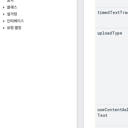
요약
클래스
timed
Text
Tra
열거형
인터페이스
유형 별칭
upload
Type
use
Content
As
Text