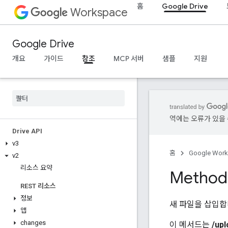
홈
Google Drive
Workspace
Google Drive
개요
가이드
참조
MCP 서버
샘플
지원
역에는 오류가 있을 
Drive API
v3
홈
Google Wor
v2
리소스 요약
Method:
REST 리소스
정보
새 파일을 삽입합
앱
changes
이 메서드는
/upl