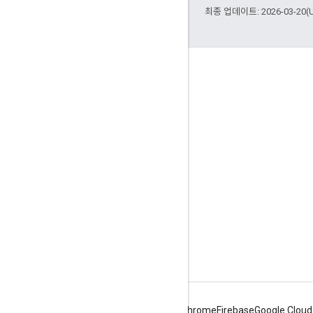
최종 업데이트: 2026-03-20(
참여
Google Developer Program
Google Developer Groups
Google Developer Experts
Accelerators
Google Cloud & NVIDIA
Android
Chrome
Firebase
Google Cloud