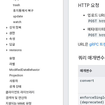
HTTP 요청
trash
휴지통에서 복구
업로드 URI
update
POST htt
watch
상위 항목
메타데이터 
권한
POST htt
속성
URL은
gRPC 
답글
revisions
쿼리 매개변수
유형
라벨
Modified
Date
Behavior
매개변수
Projection
convert
사용자
공개 상태
클라이언트 라이브러리
enforce
Singl
검색어 및 연산자
(deprecated)
지원되는 MIME 유형