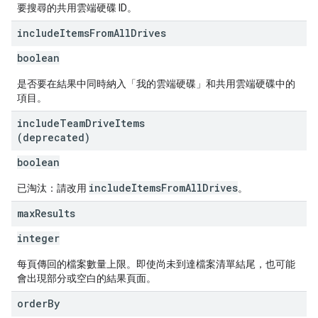
要搜尋的共用雲端硬碟 ID。
include
Items
From
All
Drives
boolean
是否要在結果中同時納入「我的雲端硬碟」和共用雲端硬碟中的
項目。
include
Team
Drive
Items
(deprecated)
boolean
includeItemsFromAllDrives
已淘汰：請改用
。
max
Results
integer
每頁傳回的檔案數量上限。即使尚未到達檔案清單結尾，也可能
會出現部分或空白的結果頁面。
order
By