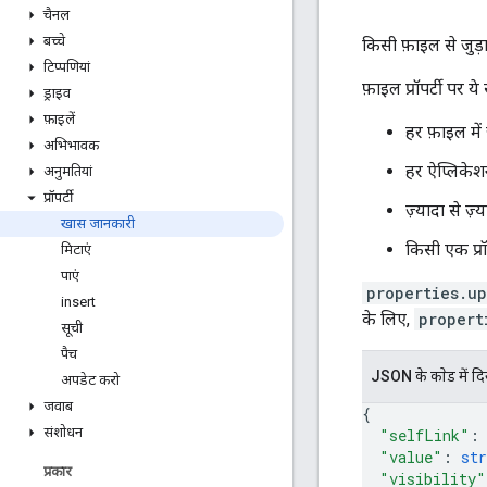
चैनल
बच्चे
किसी फ़ाइल से जुड़
टिप्पणियां
फ़ाइल प्रॉपर्टी पर ये 
ड्राइव
फ़ाइलें
हर फ़ाइल में ज
अभिभावक
हर ऐप्लिकेशन 
अनुमतियां
प्रॉपर्टी
ज़्यादा से ज़्
खास जानकारी
किसी एक प्रॉप
मिटाएं
पाएं
properties.u
insert
के लिए,
propert
सूची
पैच
JSON के काेड में द
अपडेट करो
जवाब
{
संशोधन
"selfLink"
:
"value"
: 
str
प्रकार
"visibility"