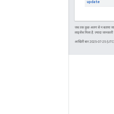
update
जब तक कुछ अलग से न बताया जाए
लाइसेंस मिला है. ज़्यादा जानकारी
आखिरी बार 2025-07-25 (UTC)
दर्शकों की दिलचस्पी से जुड़े आंकड़े
Google Developer Program
Google Developer Groups
Google Developer Experts
Accelerators
Google Cloud & NVIDIA