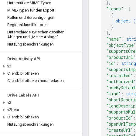
]
,
Unterstützte MIME-Typen
"icons"
: 
[
MIME-Typen für den Export
{
Rollen und Berechtigungen
object (
Regionsklassifikatoren
}
Unterschiede zwischen geteilten
]
,
Ablagen und „Meine Ablage“
"name"
: 
str
Nutzungsbeschränkungen
"objectType
"supportsCre
"productUrl"
Drive Activity API
"id"
: 
string
v2
"supportsImp
Clientbibliotheken
"installed"
:
Clientbibliotheken herunterladen
"authorized"
"useByDefaul
"kind"
: 
stri
Drive Labels API
"shortDescri
v2
"longDescrip
v2beta
"supportsMul
Clientbibliotheken
"productId"
:
"openUrlTemp
Nutzungsbeschränkungen
"createUrl"
: