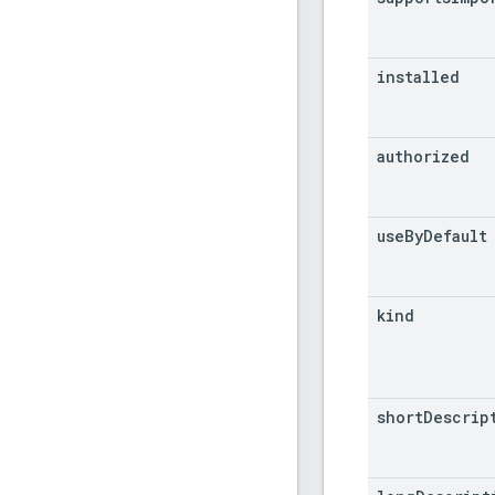
installed
authorized
use
By
Default
kind
short
Descrip