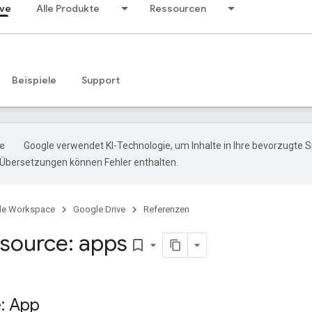
ive
Alle Produkte
Ressourcen
Beispiele
Support
Google verwendet KI-Technologie, um Inhalte in Ihre bevorzugte 
-Übersetzungen können Fehler enthalten.
le Workspace
Google Drive
Referenzen
source: apps
bookmark_border
: App