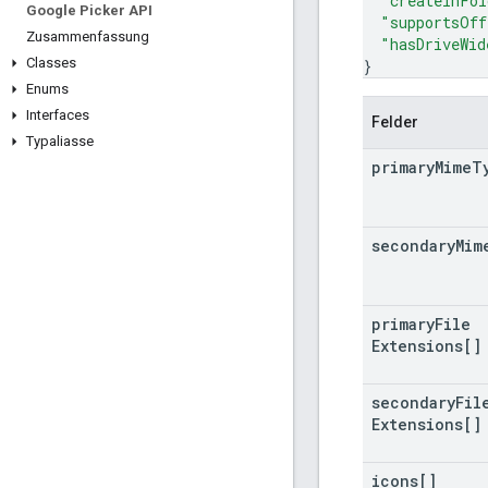
"createInFol
Google Picker API
"supportsOff
Zusammenfassung
"hasDriveWid
Classes
}
Enums
Interfaces
Felder
Typaliasse
primary
Mime
T
secondary
Mim
primary
File
Extensions[]
secondary
Fil
Extensions[]
icons[]