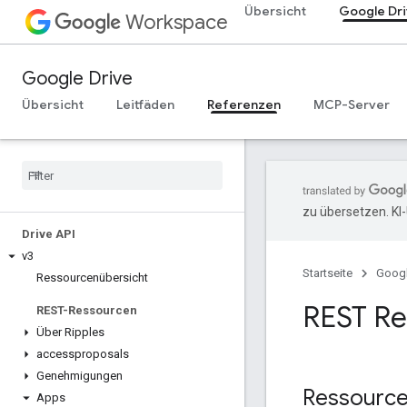
Übersicht
Google Dr
Workspace
Google Drive
Übersicht
Leitfäden
Referenzen
MCP-Server
zu übersetzen. KI
Drive API
v3
Startseite
Goog
Ressourcenübersicht
REST Re
REST-Ressourcen
Über Ripples
accessproposals
Genehmigungen
Ressource
Apps