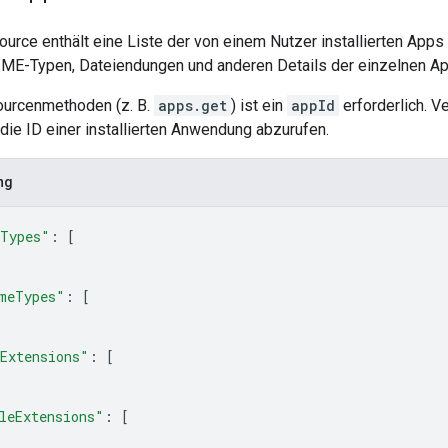
urce enthält eine Liste der von einem Nutzer installierten Apps
IME-Typen, Dateiendungen und anderen Details der einzelnen Ap
ourcenmethoden (z. B.
apps.get
) ist ein
appId
erforderlich. 
 die ID einer installierten Anwendung abzurufen.
ng
eTypes"
: 
[
meTypes"
: 
[
Extensions"
: 
[
leExtensions"
: 
[