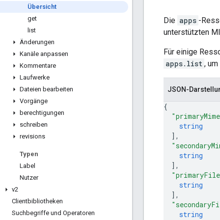
Übersicht
get
Die
apps
-Resso
list
unterstützten M
Änderungen
Für einige Ress
Kanäle anpassen
apps.list
, um
Kommentare
Laufwerke
JSON-Darstellu
Dateien bearbeiten
Vorgänge
{
berechtigungen
"primaryMim
schreiben
string
]
,
revisions
"secondaryMi
Typen
string
]
,
Label
"primaryFile
Nutzer
string
v2
]
,
Clientbibliotheken
"secondaryFi
Suchbegriffe und Operatoren
string