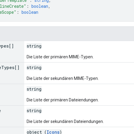
derTemplate"
: 
string
,
lineCreate"
: 
boolean
,
eScope"
: 
boolean
ypes[]
string
Die Liste der primären MIME-Typen.
e
Types[]
string
Die Liste der sekundären MIME-Typen.
string
Die Liste der primären Dateiendungen.
e
string
Die Liste der sekundären Dateiendungen.
object (
Icons
)