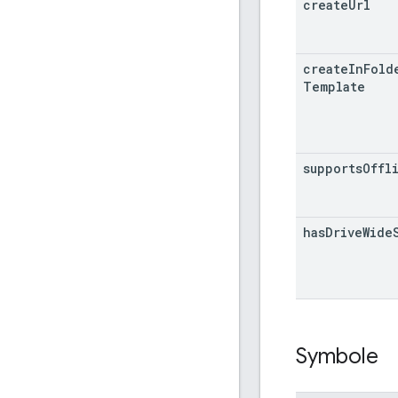
create
Url
create
In
Fold
Template
supports
Offl
has
Drive
Wide
Symbole