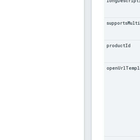
long
Descript
supports
Multi
product
Id
open
Url
Templ