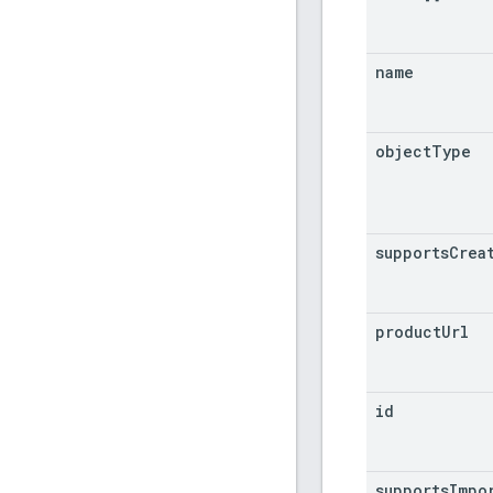
name
object
Type
supports
Crea
product
Url
id
supports
Impo