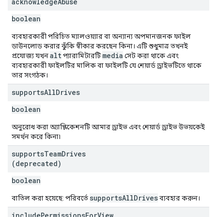
acknowledge
Abuse
boolean
ব্যবহারকারী পরিচিত ম্যালওয়্যার বা অন্যান্য অপমানজনক ফাইল
ডাউনলোড করার ঝুঁকি স্বীকার করছেন কিনা। এটি শুধুমাত্র তখনই
alt
media
প্রযোজ্য যখন
প্যারামিটারটি
সেট করা থাকে এবং
ব্যবহারকারী ফাইলটির মালিক বা ফাইলটি যে শেয়ার্ড ড্রাইভটিতে থাকে
তার সংগঠক।
supports
All
Drives
boolean
অনুরোধ করা অ্যাপ্লিকেশনটি আমার ড্রাইভ এবং শেয়ার্ড ড্রাইভ উভয়কেই
সমর্থন করে কিনা৷
supports
Team
Drives
(deprecated)
boolean
supportsAllDrives
বাতিল করা হয়েছে: পরিবর্তে
ব্যবহার করুন।
include
Permissions
For
View