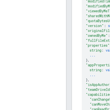
"modifiedTi
"modifiedBy
"viewedByMeT
"sharedWithM
"quotaBytesU
"version"
: 
s
"originalFil
"ownedByMe"
:
"fullFileExt
"properties"
string
: 
va
...
}
,
"appProperti
string
: 
va
...
}
,
"isAppAuthor
"teamDriveId
"capabilitie
"canChange
"canMoveCh
"canReadDr