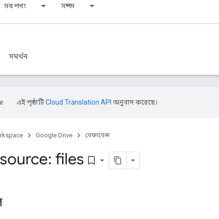
সব পণ্য
সম্পদ
সমর্থন
এই পৃষ্ঠাটি
Cloud Translation API
অনুবাদ করেছে।
rkspace
Google Drive
রেফারেন্স
ource: files
bookmark_border
ল