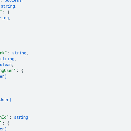
: 
boolean
,
 
string
,
"
: 
{
ring
,
ink"
: 
string
,
 
string
,
olean
,
ngUser"
: 
{
er
)
User
)
nId"
: 
string
,
"
: 
{
er
)