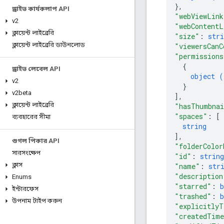
}
,
ড্রাইভ কার্যকলাপ API
"webViewLink
v2
"webContentL
ক্লায়েন্ট লাইব্রেরি
"size"
: 
stri
ক্লায়েন্ট লাইব্রেরি ডাউনলোড
"viewersCanC
"permissions
{
ড্রাইভ লেবেল API
object (
v2
}
v2beta
]
,
ক্লায়েন্ট লাইব্রেরি
"hasThumbna
"spaces"
: 
[
ব্যবহারের সীমা
string
]
,
গুগল পিকার API
"folderColor
সারসংক্ষেপ
"id"
: 
string
ক্লাস
"name"
: 
str
"description
Enums
"starred"
: 
b
ইন্টারফেস
"trashed"
: 
b
উপনাম টাইপ করুন
"explicitlyT
"createdTim