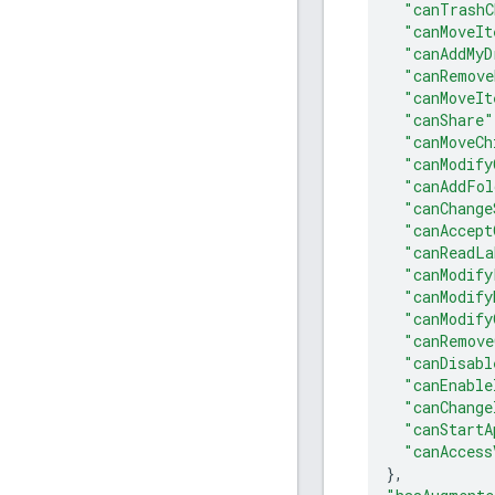
"canTrashC
"canMoveIt
"canAddMyD
"canRemove
"canMoveIt
"canShare"
"canMoveCh
"canModify
"canAddFol
"canChange
"canAccept
"canReadLa
"canModify
"canModify
"canModify
"canRemove
"canDisabl
"canEnable
"canChange
"canStartA
"canAccess
}
,