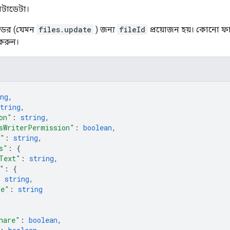
টাডেটা।
থডের (যেমন
files.update
) জন্য
fileId
প্রয়োজন হয়। কোনো 
করুন।
ng
,
tring
,
on"
: 
string
,
sWriterPermission"
: 
boolean
,
m"
: 
string
,
s"
: 
{
Text"
: 
string
,
"
: 
{
: 
string
,
pe"
: 
string
hare"
: 
boolean
,