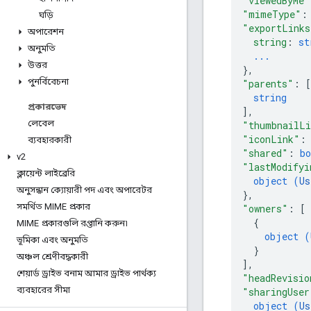
"viewedByMe"
"mimeType"
:
ঘড়ি
"exportLinks
অপারেশন
string
: 
st
অনুমতি
...
উত্তর
}
,
পুনর্বিবেচনা
"parents"
: 
[
string
প্রকারভেদ
]
,
লেবেল
"thumbnailL
"iconLink"
:
ব্যবহারকারী
"shared"
: 
bo
v2
"lastModifyi
ক্লায়েন্ট লাইব্রেরি
object (
Us
অনুসন্ধান ক্যোয়ারী পদ এবং অপারেটর
}
,
সমর্থিত MIME প্রকার
"owners"
: 
[
{
MIME প্রকারগুলি রপ্তানি করুন৷
object (
ভূমিকা এবং অনুমতি
}
অঞ্চল শ্রেণীবদ্ধকারী
]
,
শেয়ার্ড ড্রাইভ বনাম আমার ড্রাইভ পার্থক্য
"headRevisio
ব্যবহারের সীমা
"sharingUser
object (
Us