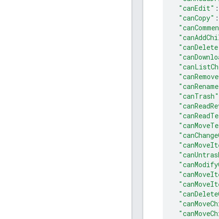
"canEdit"
:
"canCopy"
:
"canComme
"canAddChi
"canDelete
"canDownlo
"canListCh
"canRemove
"canRename
"canTrash"
"canReadRe
"canReadTe
"canMoveTe
"canChange
"canMoveIt
"canUntras
"canModify
"canMoveIt
"canMoveIt
"canDelete
"canMoveCh
"canMoveCh