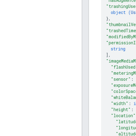
"hasAugmente
"trashingUse
object (
Us
}
,
"thumbnailVe
"trashedTim
"modifiedByM
"permissionI
string
]
,
"imageMediaM
"flashUsed
"meteringM
"sensor"
: 
"exposureM
"colorSpac
"whiteBala
"width"
: 
i
"height"
: 
"location"
"latitud
"longitu
"altitud