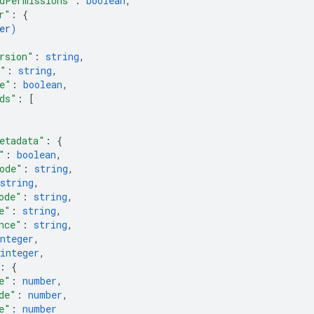
dPermissions"
: 
boolean
,
r"
: 
{
er
)
rsion"
: 
string
,
e"
: 
string
,
e"
: 
boolean
,
ds"
: 
[
etadata"
: 
{
"
: 
boolean
,
ode"
: 
string
,
string
,
ode"
: 
string
,
e"
: 
string
,
nce"
: 
string
,
nteger
,
integer
,
: 
{
e"
: 
number
,
de"
: 
number
,
e"
: 
number