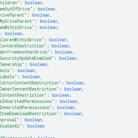
hildren"
: 
boolean
,
emOutOfDrive"
: 
boolean
,
riveParent"
: 
boolean
,
MyDriveParent"
: 
boolean
,
emWithinDrive"
: 
boolean
,
: 
boolean
,
ildrenWithinDrive"
: 
boolean
,
ContentRestriction"
: 
boolean
,
derFromAnotherDrive"
: 
boolean
,
SecurityUpdateEnabled"
: 
boolean
,
Ownership"
: 
boolean
,
bels"
: 
boolean
,
Labels"
: 
boolean
,
EditorContentRestriction"
: 
boolean
,
OwnerContentRestriction"
: 
boolean
,
ContentRestriction"
: 
boolean
,
eInheritedPermissions"
: 
boolean
,
InheritedPermissions"
: 
boolean
,
ItemDownloadRestriction"
: 
boolean
,
pproval"
: 
boolean
,
ViaGenAi"
: 
boolean