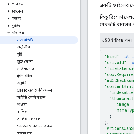
পরিবর্তন
একটি ফাইলের মে
চ্যানেল
কিছু রিসোর্স মে
মন্তব্য
মেথডটি ব্যবহার 
ড্রাইভ
নথি পত্র
JSON উপস্থাপনা
ওভারভিউ
অনুলিপি
{
সৃষ্টি
"kind"
: 
stri
মুছে ফেলা
"driveId"
: 
s
"fileExtensi
ডাউনলোড
"copyRequire
ট্র্যাশ খালি
"md5Checksu
রপ্তানি
"contentHint
Cse
Token তৈরি করুন
"indexable
আইডি তৈরি করুন
"thumbnail
"image"
পাওয়া
"mimeTy
তালিকা
}
তালিকা লেবেল
}
,
লেবেল পরিবর্তন করুন
"writersCanS
হালনাগাদ