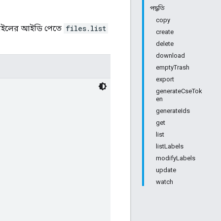
পদ্ধতি
copy
ফাইলের আইডি পেতে
files.list
create
delete
download
emptyTrash
export
generateCseTok
en
generateIds
get
list
listLabels
modifyLabels
update
watch