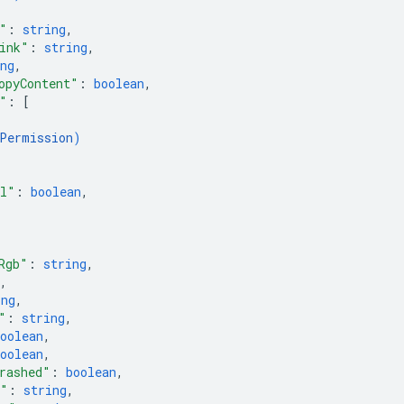
"
: 
string
,
ink"
: 
string
,
ng
,
opyContent"
: 
boolean
,
"
: 
[
Permission
)
il"
: 
boolean
,
Rgb"
: 
string
,
,
ing
,
"
: 
string
,
oolean
,
oolean
,
rashed"
: 
boolean
,
e"
: 
string
,