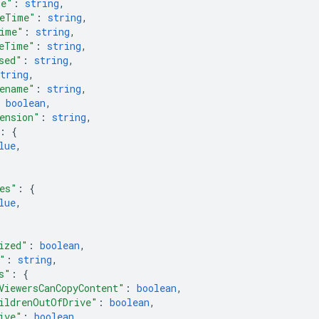
me"
: 
string
,
MeTime"
: 
string
,
ime"
: 
string
,
eTime"
: 
string
,
sed"
: 
string
,
tring
,
ename"
: 
string
,
 
boolean
,
ension"
: 
string
,
: 
{
lue
,
es"
: 
{
lue
,
ized"
: 
boolean
,
"
: 
string
,
s"
: 
{
ViewersCanCopyContent"
: 
boolean
,
ildrenOutOfDrive"
: 
boolean
,
ive"
: 
boolean
,