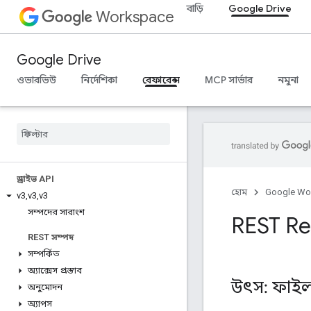
বাড়ি
Google Drive
Workspace
Google Drive
ওভারভিউ
নির্দেশিকা
রেফারেন্স
MCP সার্ভার
নমুনা
ড্রাইভ API
হোম
Google Wo
v3
,
v3
,
v3
সম্পদের সারাংশ
REST Res
REST সম্পদ
সম্পর্কিত
অ্যাক্সেস প্রস্তাব
উৎস: ফাই
অনুমোদন
অ্যাপস