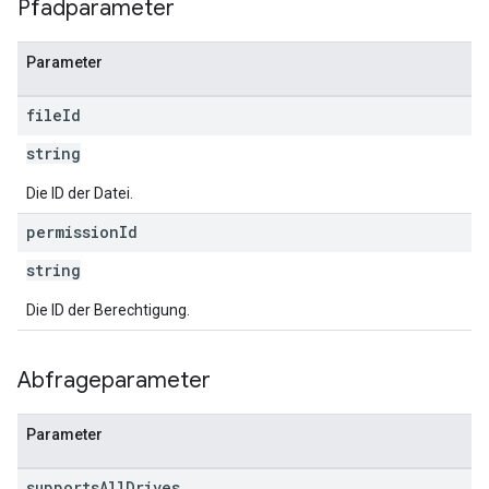
Pfadparameter
Parameter
file
Id
string
Die ID der Datei.
permission
Id
string
Die ID der Berechtigung.
Abfrageparameter
Parameter
supports
All
Drives