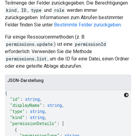
Teilmenge der Felder zurückgegeben. Die Berechtigungen
kind
,
ID
,
type
und
role
werden immer
zurückgegeben. Informationen zum Abrufen bestimmter
Felder finden Sie unter
Bestimmte Felder zurückgeben
.
Für einige Ressourcenmethoden (z. B.
permissions.update
) ist eine
permissionId
erforderlich. Verwenden Sie die Methode
permissions.list
, um die ID für eine Datei, einen Ordner
oder eine geteilte Ablage abzurufen.
JSON-Darstellung
{
"id"
: 
string
,
"displayName"
: 
string
,
"type"
: 
string
,
"kind"
: 
string
,
"permissionDetails"
: 
[
{
"permissionType"
: 
string
,