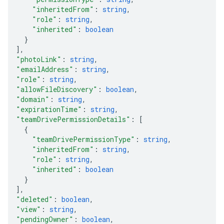
"inheritedFrom"
: 
string
,
"role"
: 
string
,
"inherited"
: 
boolean
}
]
,
"photoLink"
: 
string
,
"emailAddress"
: 
string
,
"role"
: 
string
,
"allowFileDiscovery"
: 
boolean
,
"domain"
: 
string
,
"expirationTime"
: 
string
,
"teamDrivePermissionDetails"
: 
[
{
"teamDrivePermissionType"
: 
string
,
"inheritedFrom"
: 
string
,
"role"
: 
string
,
"inherited"
: 
boolean
}
]
,
"deleted"
: 
boolean
,
"view"
: 
string
,
"pendingOwner"
: 
boolean
,