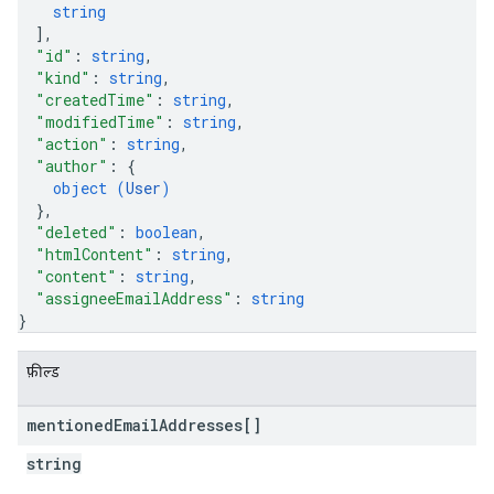
string
]
,
"id"
: 
string
,
"kind"
: 
string
,
"createdTime"
: 
string
,
"modifiedTime"
: 
string
,
"action"
: 
string
,
"author"
: 
{
object (
User
)
}
,
"deleted"
: 
boolean
,
"htmlContent"
: 
string
,
"content"
: 
string
,
"assigneeEmailAddress"
: 
string
}
फ़ील्ड
mentioned
Email
Addresses[]
string