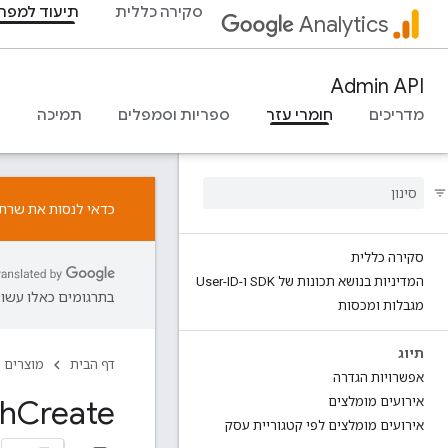
סקירה כללית
תיעוד למפת
Analytics
Admin API
מדריכים
חומרי עזר
ספריות וסמפלים
תמיכה
כדאי לנסות את שרת ה-MCP ל-Google Analytics. אפשר ל
סקירה כללית
המדיניות בנושא תכונות של SDK ו-User-ID
בתרגומים כאלו עשויו
מגבלות ומכסות
תיוג
דף הבית
מוצרים
אפשרויות הגדרה
ch
Create
אירועים מומלצים
אירועים מומלצים לפי קטגוריית עסק