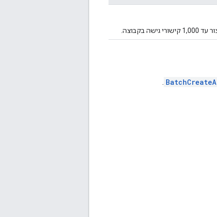
 בקבוצה.
.
BatchCreateA