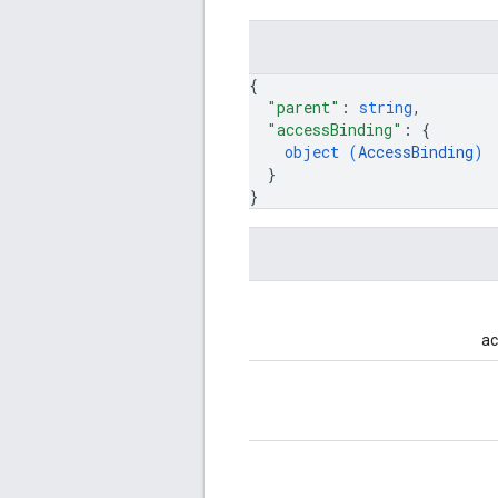
{
"parent"
: 
string
,
"accessBinding"
: 
{
object (
AccessBinding
)
}
}