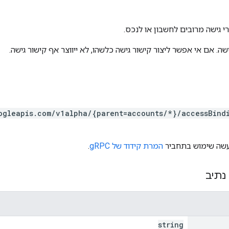
רי גישה מרובים לחשבון או לנכס.
שה. אם אי אפשר ליצור קישור גישה כלשהו, לא ייווצר אף קישור גישה.
ogleapis.com/v1alpha/{parent=accounts/*}/accessBind
המרת קידוד של gRPC
.
נתיב
string