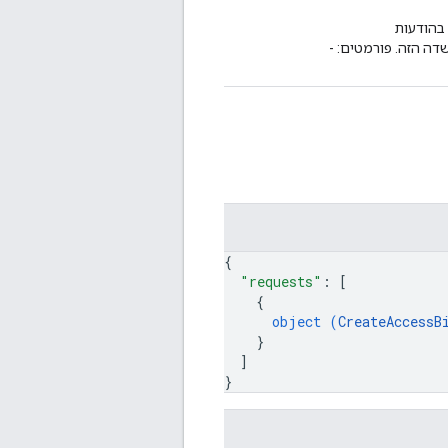
בהודעות
ו להתאים לשדה הזה. פורמטים: -
{
"requests"
: 
[
{
object (
CreateAccessB
}
]
}