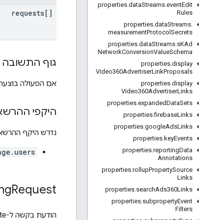
properties
.
data
Streams
.
event
Edit
requests[]
Rules
properties
.
data
Streams
.
measurement
Protocol
Secrets
properties
.
data
Streams
.
s
KAd
Network
Conversion
Value
Schema
גוף התשובה
properties
.
display
Video360Advertiser
Link
Proposals
אם הפעולה בוצעה 
properties
.
display
Video360Advertiser
Links
properties
.
expanded
Data
Sets
היקפי ההרשא
properties
.
firebase
Links
properties
.
google
Ads
Links
נדרש היקף ההרשאות ה
properties
.
key
Events
properties
.
reporting
Data
age.users
Annotations
properties
.
rollup
Property
Source
Links
ing
Request
properties
.
search
Ads360Links
properties
.
subproperty
Event
Filters
הודעת בקשה ל-accessBindings.create ל-RPC.