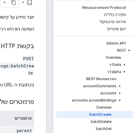
bookmark_border
Measurement Protocol
סקירה כללית
יוצר מידע על קישו
אירועי פרוטוקול
השיטה הזו היא רכי
יומן שינויים
Admin API
בקשת HTTP
REST
Overview
POST
v1beta
ings:batchCrea
v1alpha
te
REST Resources
בכתובת ה-URL נעשה שימוש בתחביר
account
Summaries
accounts
accounts
.
access
Bindings
פרמטרים של 
Overview
batch
Create
פרמטרים
batch
Delete
batch
Get
parent