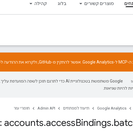
חים
מוצרים קשורים
בלוג
קהילה
התקין מ-
GitHub
, ולקרוא את
ההודעה
לפ
‫Google משתמשת בטכנולוגיית AI כדי לתרגם תוכן לשפה המועדפת עליך.
ת להיות שגיאות.
Google Analytics
תיעוד למפתחים
Admin API
חומרי עזר
 accounts
.
access
Bindings
.
bat