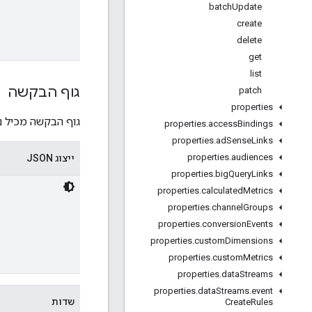
batch
Update
create
delete
get
list
גוף הבקשה
patch
properties
גוף הבקשה מכיל נ
properties
.
access
Bindings
properties
.
ad
Sense
Links
properties
.
audiences
ייצוג JSON
properties
.
big
Query
Links
properties
.
calculated
Metrics
properties
.
channel
Groups
properties
.
conversion
Events
properties
.
custom
Dimensions
properties
.
custom
Metrics
properties
.
data
Streams
properties
.
data
Streams
.
event
שדות
Create
Rules