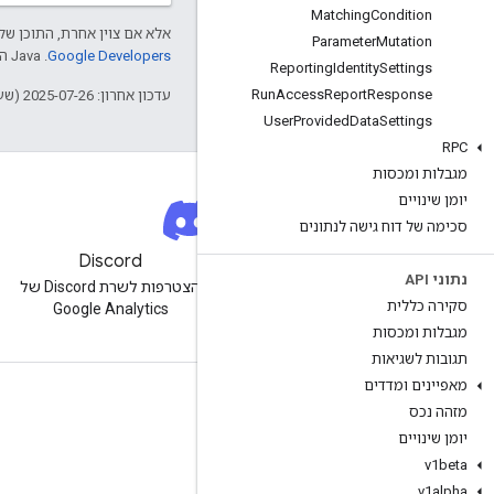
Matching
Condition
אלא אם צוין אחרת, התוכן של 
Parameter
Mutation
Google Developers‏
.‏ Java הוא סימן מסחרי רשום של חברת Oracle ו/או של השותפים העצמאיים שלה.
Reporting
Identity
Settings
Run
Access
Report
Response
עדכון אחרון: 2025-07-26 (שעון UTC).
User
Provided
Data
Settings
RPC
מגבלות ומכסות
יומן שינויים
סכימה של דוח גישה לנתונים
ניוזלטר
Discord
נתוני API
הרשמה לניוזלטר למפתחים של
הצטרפות לשרת Discord של
סקירה כללית
Google Analytics
Google Analytics
מגבלות ומכסות
תגובות לשגיאות
מאפיינים ומדדים
מקורות מידע
מזהה נכס
יומן שינויים
מרכז העזרה
v1beta
אתר למפתחים
v1alpha