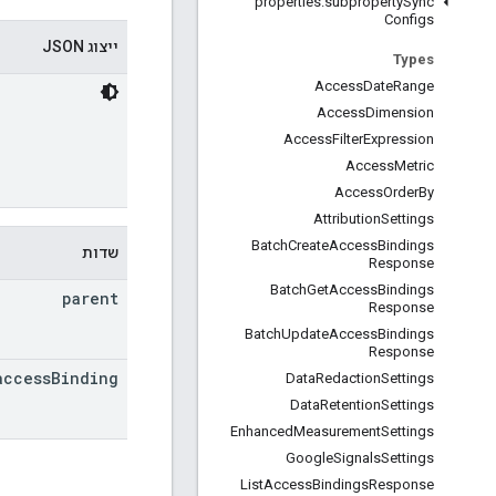
properties
.
subproperty
Sync
Configs
ייצוג JSON
Types
Access
Date
Range
Access
Dimension
Access
Filter
Expression
Access
Metric
Access
Order
By
Attribution
Settings
Batch
Create
Access
Bindings
שדות
Response
Batch
Get
Access
Bindings
parent
Response
Batch
Update
Access
Bindings
Response
access
Binding
Data
Redaction
Settings
Data
Retention
Settings
Enhanced
Measurement
Settings
Google
Signals
Settings
List
Access
Bindings
Response