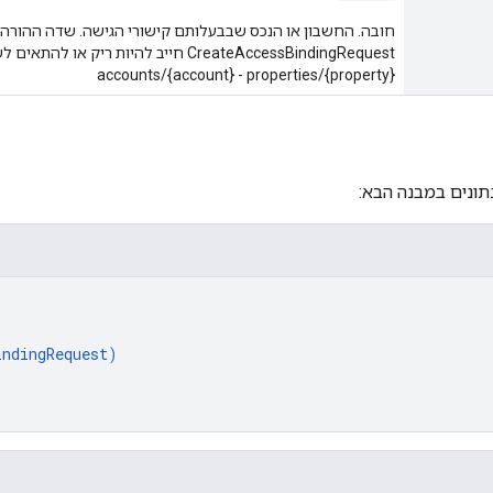
חובה. החשבון או הנכס שבבעלותם קישורי הגישה. שדה ההורה 
CreateAccessBindingRequest חייב להיות ריק א
accounts/{account} - properties/{property}
תונים במבנה הבא:
indingRequest
)