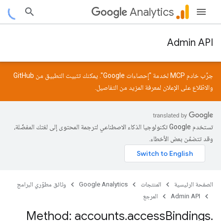
Analytics
Admin API
جرِّب خادم MCP لخدمة "إحصاءات Google". يمكنك تثبيت التطبيق من
GitHub
والاطّلاع على
الإعلان
لمعرفة المزيد من التفاصيل.
تستخدم Google تكنولوجيا الذكاء الاصطناعي لترجمة المحتوى إلى لغتك المفضّلة،
وقد تتضمّن بعض الأخطاء.
الصفحة الرئيسية
المنتجات
Google Analytics
وثائق مطوّري البرامج
Admin API
المرجع
Method: accounts
.
access
Bindings
.