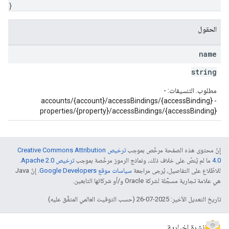
}
الحقول
name
string
مطلوب. التنسيقات: -
accounts/{account}/accessBindings/{accessBinding} -
properties/{property}/accessBindings/{accessBinding}
إنّ محتوى هذه الصفحة مرخّص بموجب
ترخيص Creative Commons Attribution
4.0‏
ما لم يُنصّ على خلاف ذلك، ونماذج الرموز مرخّصة بموجب
ترخيص Apache 2.0‏
.
للاطّلاع على التفاصيل، يُرجى مراجعة
سياسات موقع Google Developers‏
. إنّ Java
هي علامة تجارية مسجَّلة لشركة Oracle و/أو شركائها التابعين.
تاريخ التعديل الأخير: 2025-07-26 (حسب التوقيت العالمي المتفَّق عليه)
نشرة إخبارية