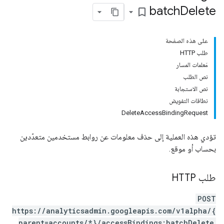
batch
Delete
bookmark_border
على هذه الصفحة
طلب HTTP
مَعلمات المسار
نص الطلب
نص الاستجابة
نطاقات التفويض
DeleteAccessBindingRequest
تؤدي هذه العملية إلى حذف معلومات عن روابط مستخدمين متعدّدين
بحساب أو موقع.
طلب HTTP
POST
https://analyticsadmin.googleapis.com/v1alpha/{
parent=accounts/*}/accessBindings:batchDelete