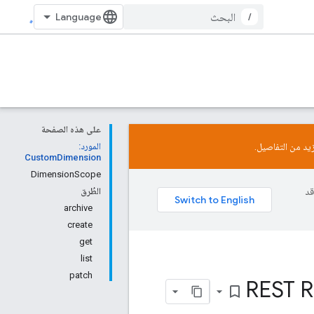
/
على هذه الصفحة
زيد من التفاصيل.
المورد:
CustomDimension
DimensionScope
وقد
الطُرق
archive
create
get
list
patch
REST R
bookmark_border