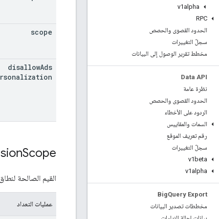
v1alpha
RPC
الحدود القصوى والحصص
scope
سجلّ التغييرات
مخطط تقرير الوصول إلى البيانات
disallow
Ads
rsonalization
Data API
نظرة عامة
الحدود القصوى والحصص
الردود على الأخطاء
السمات والمقاييس
رقم تعريف الموقع
سجلّ التغييرات
sion
Scope
v1beta
v1alpha
القيم الصالحة لنطاق
Big
Query Export
عمليات التعداد
مخططات تصدير البيانات
بيانات إحالة الزيارات