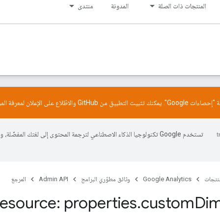
المنتجات ذات الصلة
المدونة
منتدى
GitHub
والاطّلاع على
الإعلان
لمعرفة الم
تستخدم Google تكنولوجيا الذكاء الاصطناعي لترجمة المحتوى إلى لغتك المفضّلة، 
منتجات
Google Analytics
وثائق مطوّري البرامج
Admin API
المرجع
esource: properties
.
custom
Dim