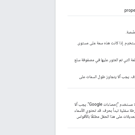
prop
صّصة.
ستخدِم. إذا كانت هذه سمة على مستوى
مة التي تم العثور عليها في مصفوفة سلع
ف. يجب ألا يتجاوز طول السمات على
الحقل مطلوب. الاسم المعروض لهذا المقياس المخصّص كما يظهر في واجهة مستخدم "إحصاءات Google". يجب ألا
سافة وشرطة سفلية تبدأ بحرف. قد تحتوي الأسماء
تعديلات على هذا الحقل مطلقًا بالأقواس