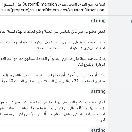
المعرّف. اسم المورد الخاص بمورد CustomDimension هذا. التنسيق:
erties/{property}/customDimensions/{customDimension}
string
الحقل مطلوب. غير قابل للتغيير اسم مَعلمة وضع العلامات لهذه السمة المخ
إذا كانت هذه سمة على مستوى المستخدِم، سيكون هذا هو اسم خاصيّة الم
الحدث، سيكون هذا هو اسم مَعلمة خاصة بالحدث.
إذا كانت هذه سمة على مستوى المنتج أو الخدمة، سيكون هذا هو اسم المَعل
التجارة الإلكترونية.
يمكن أن يحتوي على أحرف أبجدية رقمية وشرطات سفلية فقط، بدءًا بحر
مستوى المستخدِم 24 حرفًا، وطول السمات على مستوى الحدث 40 حرفًا.
string
يزيد طولها عن 82 حرفًا، وأن تكون أبجدية رقمية بالإضافة إلى م
المعروضة القديمة التي ينشئها النظام على أقواس مربّعة، ولكن لن تسمح ال
المربّعة.
string