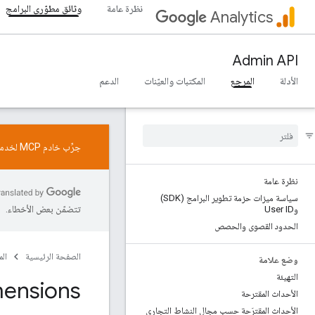
نظرة عامة
وثائق مطوّري البرامج
Analytics
Admin API
الأدلة
المرجع
المكتبات والعيّنات
الدعم
جرِّب خادم MCP لخدمة "إحصاءات Google". يمكنك تثبيت التطبيق من
نظرة عامة
سياسة ميزات حزمة تطوير البرامج (SDK)
تتضمّن بعض الأخطاء.
وUser ID
الحدود القصوى والحصص
الصفحة الرئيسية
ال
وضع علامة
التهيئة
ensions
الأحداث المقترحة
الأحداث المقترَحة حسب مجال النشاط التجاري