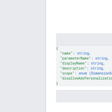
{
"name"
: 
string
,
"parameterName"
: 
string
,
"displayName"
: 
string
,
"description"
: 
string
,
"scope"
: 
enum (
DimensionS
"disallowAdsPersonalizati
}