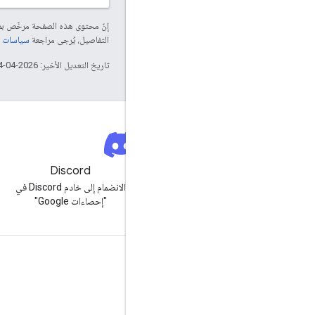
إنّ محتوى هذه الصفحة مرخّص 
التفاصيل، يُرجى مراجعة
سياسات موقع elopers
تاريخ التعديل الأخير: 2026-04-14 (حسب التوقيت العالمي المتفَّق عليه)
نشرة إخبارية
Discord
الاشتراك في النشرة الإخبارية للمطوّرين
الانضمام إلى خادم Discord في
من "إحصاءات Google"
"إحصاءات Google"
الموارد
مركز المساعدة
الموقع الإلكتروني للمطوّرين