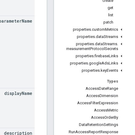
create
get
list
parameter
Name
patch
properties
.
custom
Metrics
properties
.
data
Streams
properties
.
data
Streams
.
measurement
Protocol
Secrets
properties
.
firebase
Links
properties
.
google
Ads
Links
properties
.
key
Events
Types
Access
Date
Range
display
Name
Access
Dimension
Access
Filter
Expression
Access
Metric
Access
Order
By
Data
Retention
Settings
Run
Access
Report
Response
description