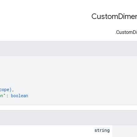
Dime
cope
)
,
on"
: 
boolean
string