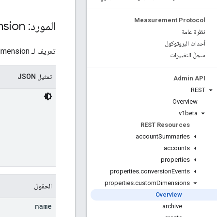
Measurement Protocol
المورد: Custom
nsion
نظرة عامة
أحداث البروتوكول
تعريف لـ CustomDimension.
سجلّ التغييرات
تمثيل JSON
Admin API
REST
Overview
v1beta
REST Resources
account
Summaries
accounts
properties
properties
.
conversion
Events
properties
.
custom
Dimensions
الحقول
Overview
name
archive