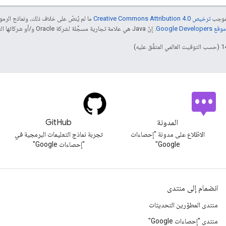
بموجب
ترخيص Creative Commons Attribution 4.0‏
ما لم يُنصّ على خلاف ذلك، ونماذج الر
Google Dev‏
. إنّ Java هي علامة تجارية مسجَّلة لشركة Oracle و/أو شركائها التابعين.
المدونة
GitHub
الاطّلاع على مدونة "إحصاءات
تجربة نماذج التعليمات البرمجية في
Google"
"إحصاءات Google"
انضمام إلى منتدى
منتدى المطوّرين التحديثات
منتدى "إحصاءات Google"