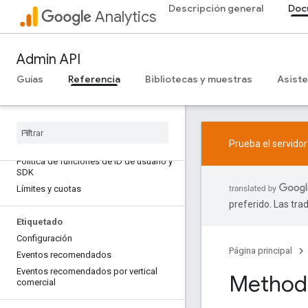
Descripción general
Doc
Analytics
Admin API
Guías
Referencia
Bibliotecas y muestras
Asiste
Prueba el servido
Descripción general
Política de funciones de ID de usuario y
SDK
Límites y cuotas
preferido. Las tra
Etiquetado
Configuración
Página principal
Eventos recomendados
Eventos recomendados por vertical
Method:
comercial