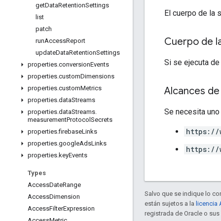
get
Data
Retention
Settings
El cuerpo de la 
list
patch
Cuerpo de l
run
Access
Report
update
Data
Retention
Settings
Si se ejecuta de
properties
.
conversion
Events
properties
.
custom
Dimensions
properties
.
custom
Metrics
Alcances de 
properties
.
data
Streams
Se necesita uno
properties
.
data
Streams
.
measurement
Protocol
Secrets
https://
properties
.
firebase
Links
properties
.
google
Ads
Links
https://
properties
.
key
Events
Types
Access
Date
Range
Salvo que se indique lo con
Access
Dimension
están sujetos a la
licencia
Access
Filter
Expression
registrada de Oracle o sus 
Access
Metric