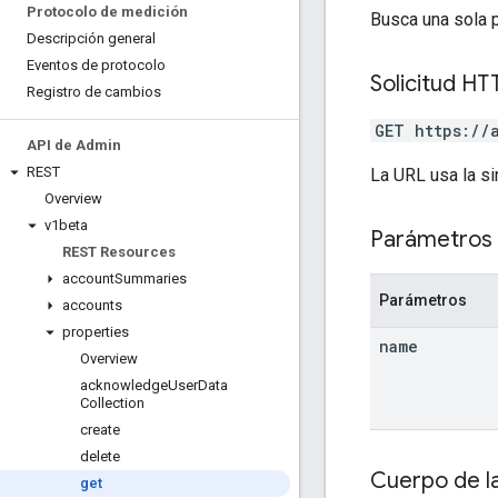
Protocolo de medición
Busca una sola 
Descripción general
Eventos de protocolo
Solicitud HT
Registro de cambios
GET https://
API de Admin
REST
La URL usa la si
Overview
v1beta
Parámetros 
REST Resources
account
Summaries
Parámetros
accounts
properties
name
Overview
acknowledge
User
Data
Collection
create
delete
Cuerpo de la
get