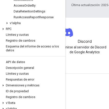
Última actualización: 2025
Access
Order
By
Data
Retention
Settings
Run
Access
Report
Response
v1alpha
RPC
Límites y cuotas
Registro de cambios
Boletín informativo
Discord
Esquema del informe de acceso a los
Regístrate para recibir el
Unirse al servidor de Discord
datos
boletín informativo para
de Google Analytics
desarrolladores de Google
Analytics
API de datos
Descripción general
Límites y cuotas
Respuestas de error
Recursos
Dimensiones y métricas
Centro de ayuda
ID de propiedad
Registro de cambios
Sitio para desarrolladores
v1beta
Notas de la versión
v1alpha