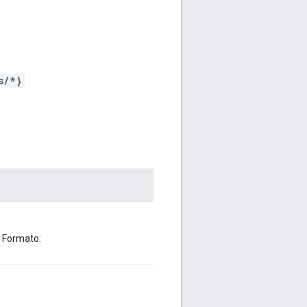
s/*}
. Formato: