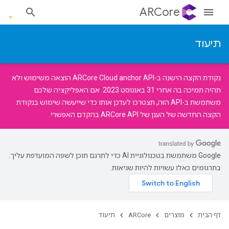
ARCore
תיעוד
נקודת הקצה הישנה ב-
ARCore Cloud anchor API
הוצאה משימוש ולא
תהיה תמיכה בה אחרי 31 באוגוסט 2023. אם האפליקציה שלכם
משתמשת ב-API הזה, תצטרכו
לעדכן אותו
כדי שייעשה שימוש בנקודת
הקצה החדשה של הענן של
ARCore API
בהקדם האפשרי.
‫Google משתמשת בטכנולוגיית AI כדי לתרגם תוכן לשפה המועדפת עליך.
בתרגומים כאלו עשויות להיות שגיאות.
דף הבית
מוצרים
ARCore
תיעוד