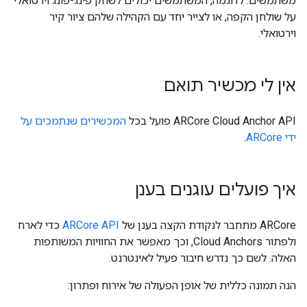
משתמשים. לדוגמה, המשתמשים יכולים לשחק פינג-פונג וירטואלי
על שולחן הקפה, או לצייר יחד עם הקהילה שלהם ציור קיר
וירטואלי.
אין לי מכשיר תואם
‫ARCore Cloud Anchor API פועל בכל
המכשירים שנתמכים על
ידי ARCore
.
איך פועלים עוגנים בענן
‫ARCore מתחבר לנקודת הקצה בענן של
ARCore API
כדי לארח
ולפתור Cloud Anchors, וכך מאפשר את החוויות המשותפות
האלה. לשם כך נדרש חיבור פעיל לאינטרנט.
הנה תמונה כללית של אופן הפעולה של אירוח ופתרון: