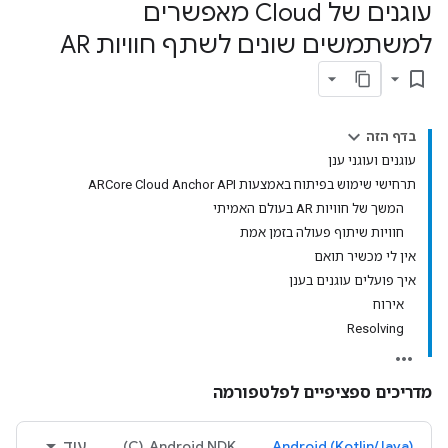
עוגנים של Cloud מאפשרים
למשתמשים שונים לשתף חוויות AR
bookmark_border
בדף הזה
עוגנים ועוגני ענן
תרחישי שימוש בפיתוח באמצעות ARCore Cloud Anchor API
המשך של חוויות AR בעולם האמיתי
חוויות שיתוף פעולה בזמן אמת
אין לי מכשיר תואם
איך פועלים עוגנים בענן
אירוח
Resolving
מדריכים ספציפיים לפלטפורמה
‫Android (Kotlin/Java)
‫Android NDK ‏ (C)
עוד